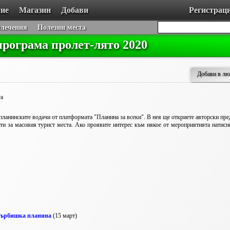
ие
Магазин
Добави
Регистрац
влечения
Полезни места
програма пролет-лято 2020
Добави в л
га
ланинските водачи от платформата "Планина за всеки". В нея ще откриете авторски пр
ти за масовия турист места. Ако проявите интерес към някое от мероприятията натисн
-Върбишка планина
(15 март)