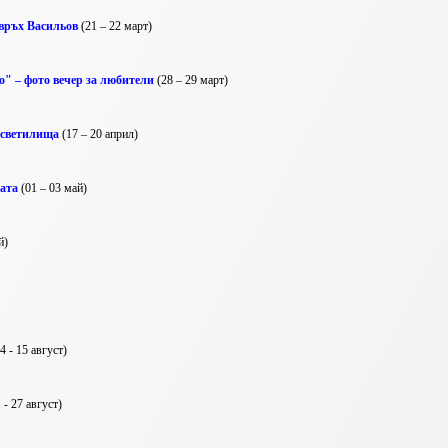
 връх Васильов
(21 – 22 март)
" – фото вечер за любители
(28 – 29 март)
и светилища
(17 – 20 април)
ата
(01 – 03 май)
й)
4 - 15 август)
 - 27 август)