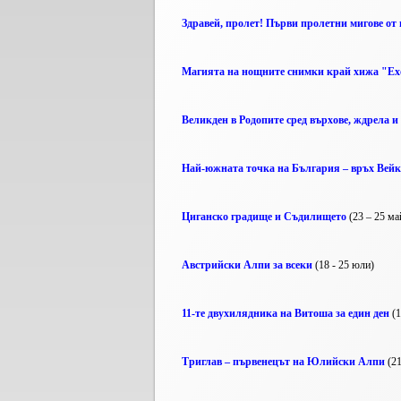
Здравей, пролет! Първи пролетни мигове от
Магията на нощните снимки край хижа "Ехо
Великден в Родопите сред върхове, ждрела 
Най-южната точка на България – връх Вейк
Циганско градище и Съдилището
(23 – 25 ма
Австрийски Алпи за всеки
(18 - 25 юли)
11-те двухилядника на Витоша за един ден
(1
Триглав – първенецът на Юлийски Алпи
(21