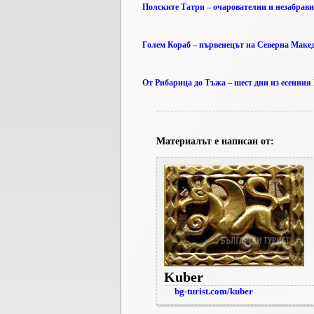
Полските Татри – очарователни и незабрав
Голем Кораб – първенецът на Северна Маке
От Рибарица до Тъжа – шест дни из есенния
Материалът е написан от:
Kuber
bg-turist.com/kuber