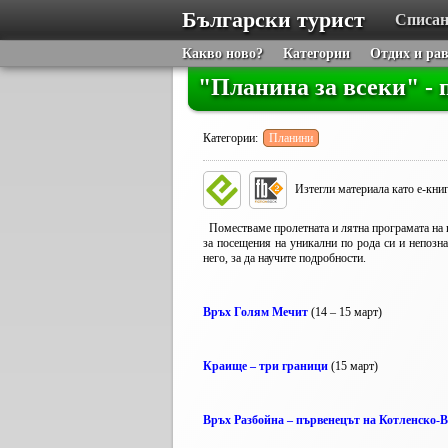
Български турист
Списан
Какво ново?
Категории
Отдих и ра
"Планина за всеки" - 
Категории:
Планини
Изтегли материала като е-кни
Поместваме пролетната и лятна програмата на п
за посещения на уникални по рода си и непозна
него, за да научите подробности.
Връх Голям Мечит
(14 – 15 март)
Краище – три граници
(15 март)
Връх Разбойна – първенецът на Котленско