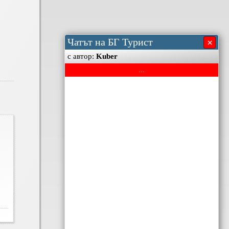
Чатът на БГ Турист
×
с автор:
Kuber
...