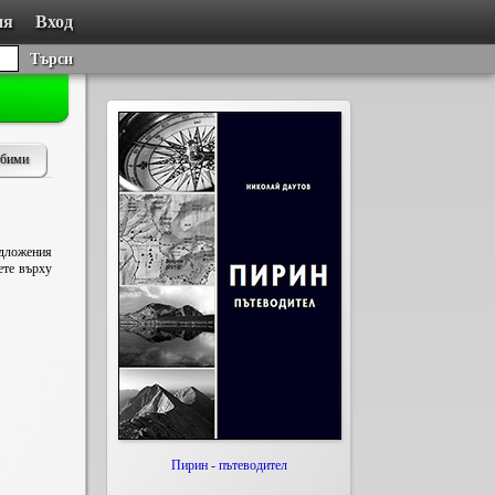
ия
Вход
Търси
юбими
едложения
ете върху
Пирин - пътеводител