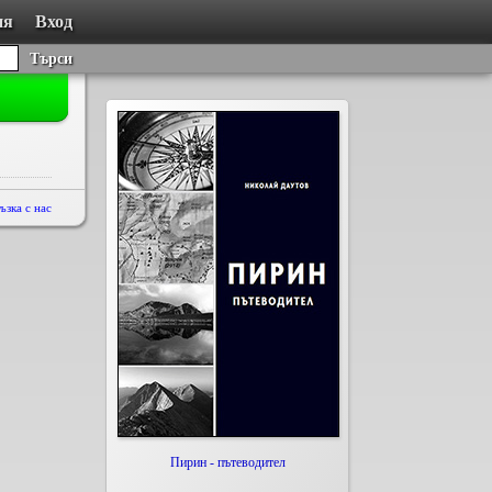
ия
Вход
Търси
ъзка с нас
Пирин - пътеводител