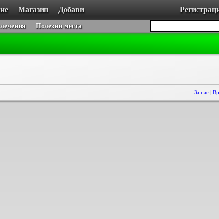
ие
Магазин
Добави
Регистрац
влечения
Полезни места
За нас
|
Вр