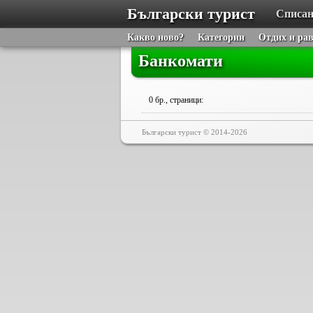
Български турист
Списан
Какво ново?
Категории
Отдих и ра
Банкомати
0 бр., страници:
Български турист © 2014-2026