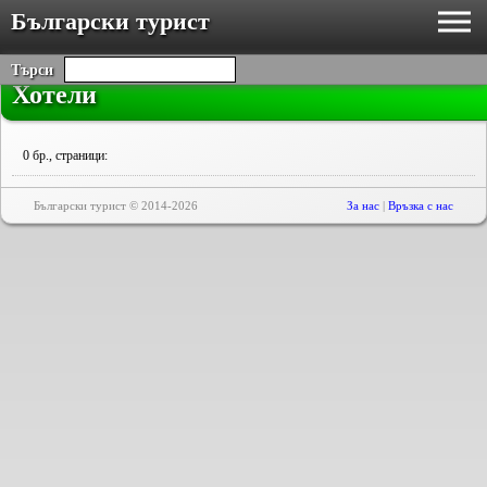
Български турист
Търси
Хотели
0 бр., страници:
Български турист © 2014-2026
За нас
|
Връзка с нас