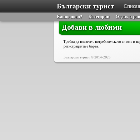
Български турист
Списан
Какво ново?
Категории
Отдих и ра
Добави в любими
Трябва да влезете с потребителското си име и па
регистрацията е бърза.
Български турист © 2014-2026