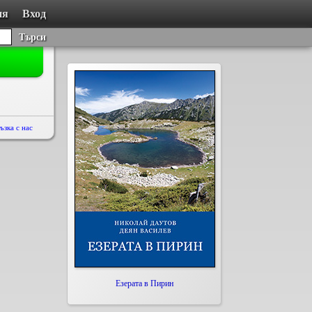
ия
Вход
Търси
ъзка с нас
Езерата в Пирин