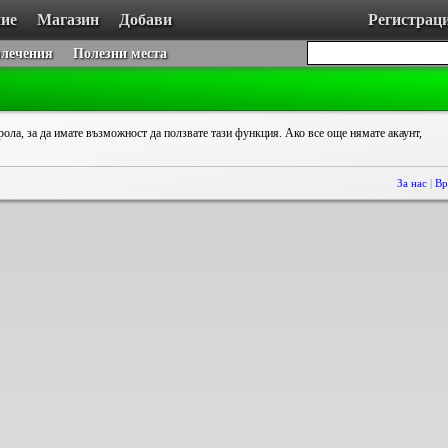
ие
Магазин
Добави
Регистрац
влечения
Полезни места
рола, за да имате възможност да ползвате тази функция. Ако все още нямате акаунт,
За нас
|
Вр