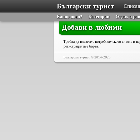
Български турист
Списан
Какво ново?
Категории
Отдих и ра
Добави в любими
Трябва да влезете с потребителското си име и па
регистрацията е бърза.
Български турист © 2014-2026