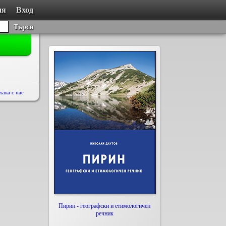
ия
Вход
Търси
ъзка с нас
Пирин - географски и етимологичен
речник