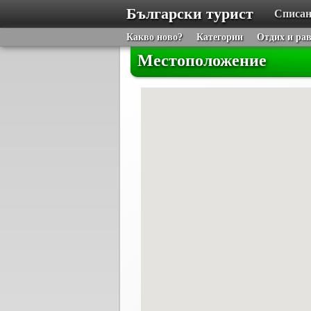
Български турист
Списан
Какво ново?
Категории
Отдих и ра
Местоположение