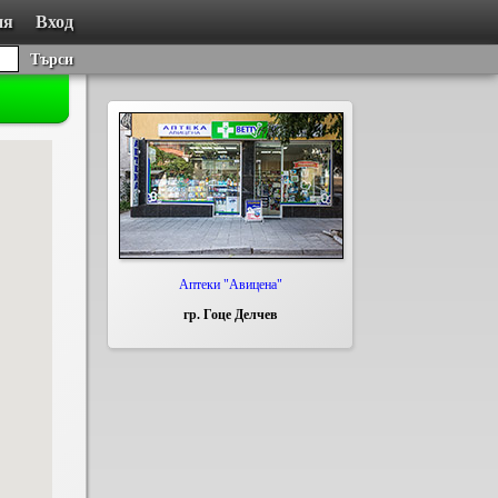
ия
Вход
Търси
Аптеки "Авицена"
гр. Гоце Делчев