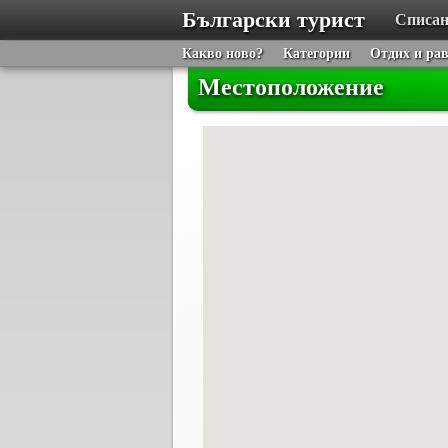
Български турист
Списан
Какво ново?
Категории
Отдих и ра
Местоположение