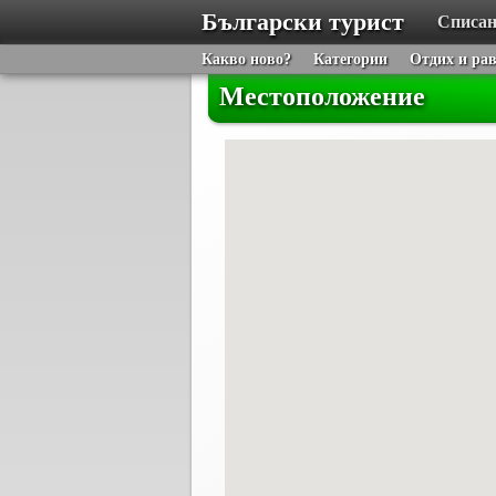
Български турист
Списан
Какво ново?
Категории
Отдих и ра
Местоположение