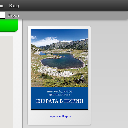
ия
Вход
Търси
Езерата в Пирин