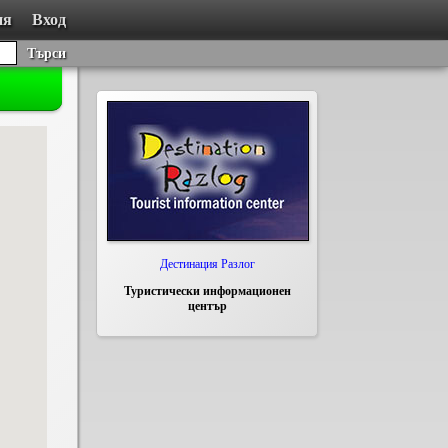
ия
Вход
Търси
Дестинация Разлог
Туристически информационен
център