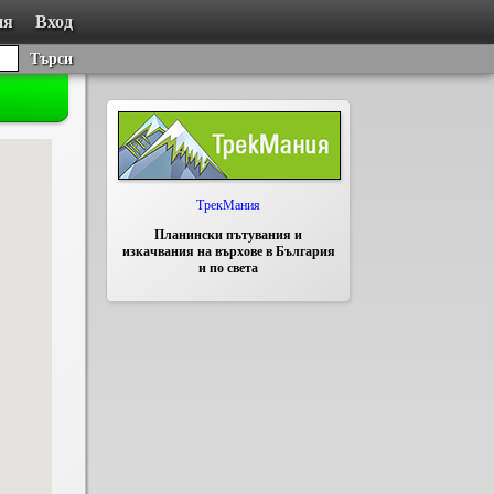
ия
Вход
Търси
ТрекМания
Планински пътувания и
изкачвания на върхове в България
и по света