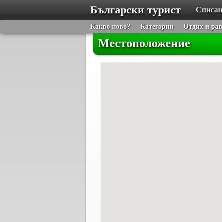
Български турист
Списан
Какво ново?
Категории
Отдих и ра
Местоположение