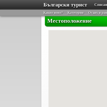
Български турист
Списан
Какво ново?
Категории
Отдих и ра
Местоположение