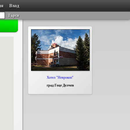
ия
Вход
Търси
Хотел "Неврокоп"
град Гоце Делчев