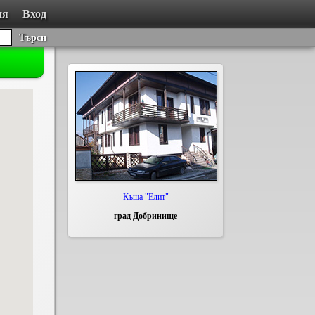
ия
Вход
Търси
Къща "Елит"
град Добринище