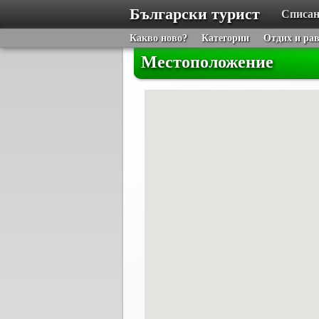
Български турист
Списан
Какво ново?
Категории
Отдих и ра
Местоположение