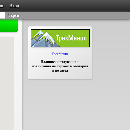
ия
Вход
Търси
ТрекМания
Планински пътувания и
изкачвания на върхове в България
и по света