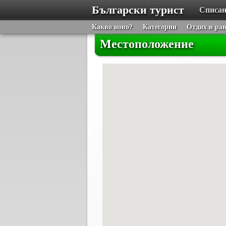
Български турист
Списан
Какво ново?
Категории
Отдих и ра
Местоположение