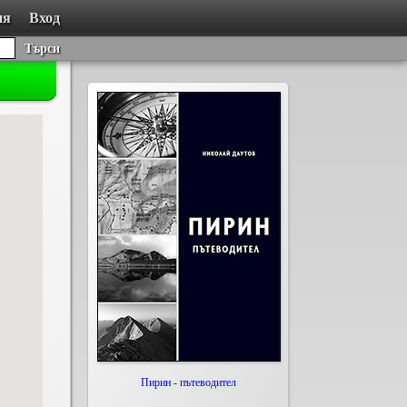
ия
Вход
Търси
Пирин - пътеводител