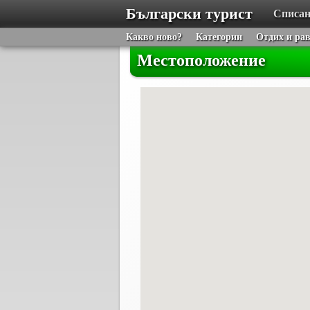
Български турист
Списан
Какво ново?
Категории
Отдих и ра
Местоположение