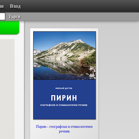
ия
Вход
Търси
Пирин - географски и етимологичен
речник