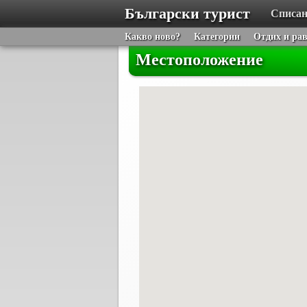
Български турист
Списан
Какво ново?
Категории
Отдих и ра
Местоположение