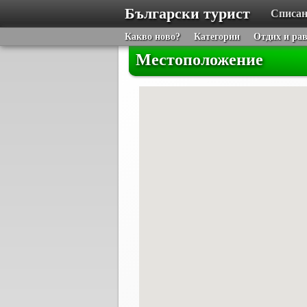
Български турист
Списан
Какво ново?
Категории
Отдих и ра
Местоположение