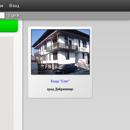
ия
Вход
Търси
Къща "Елит"
град Добринище