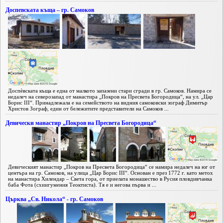
Доспевската къща – гр. Самоков
Доспèвската къща е една от малкото запазени стари сгради в гр. Самоков. Намира се
недалеч на северозапад от манастира „Покров на Пресвета Богородица“, на ул. „Цар
Борис III“. Принадлежала е на семейството на видния самоковски зограф Димитър
Христов Зограф, един от бележитите представители на Самоков ...
Девически манастир „Покров на Пресвета Богородица“
Девическият манастир „Покров на Пресвета Богородица“ се намира недалеч на юг от
центъра на гр. Самоков, на улица „Цар Борис III“. Основан е през 1772 г. като метох
на манастира Хилендар – Света гора, от приелата монашество в Русия пловдивчанка
баба Фота (схиигумения Теоктиста). Тя е и негова първа и ...
Църква „Св. Никола“ - гр. Самоков