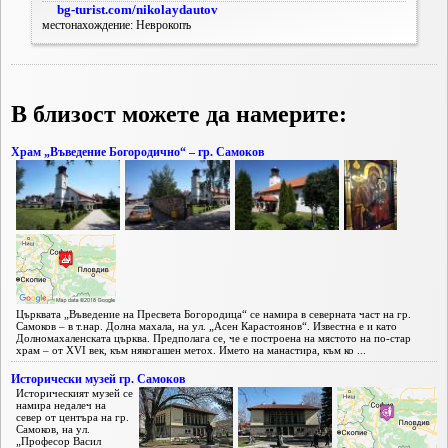
bg-turist.com/nikolaydautov
местонахождение: Неврокопъ
В близост можете да намерите:
Храм „Въведение Богородично“ – гр. Самоков
Църквата „Въведение на Пресвета Богородица“ се намира в северната част на гр.
Самоков – в т.нар. Долна махала, на ул. „Асен Карастоянов“. Известна е и като
Долномахаленската църква. Предполага се, че е построена на мястото на по-стар
храм – от XVI век, към някогашен метох. Името на манастира, към ко ...
Исторически музей гр. Самоков
Историческият музей се
намира недалеч на
север от центъра на гр.
Самоков, на ул.
„Професор Васил