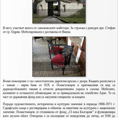
В него участват много от самоковските майстори. За строежа е доведен арх. Стефан
от гр. Одрин. Мебелировката е доставена от Виена.
Всяко помещение е със самостоятелна директна връзка с двора. Къщата разполага и
с хамам – парна баня от ХIХ в. Понастоящем в оригиналния си вид са
дърворезбованите тавани и отчасти декоративната украса в салона. Мебелите,
килимите и останалото обзавеждане не са принадлежали на семейство Арие. Те са
част от държавния фонд или са закупени специално за къщата.
Поради художественото, историческо и културно значение в периода 1968-1971 г.
Сарафската къща е реставрирана и обявена за паметник на културата с национално
значение. Понастоящем се стопанисва от фонд „13 века България“ и функционира
като музеен обект. Отворена е за посещение от понеделник до петък, от 9:00 до