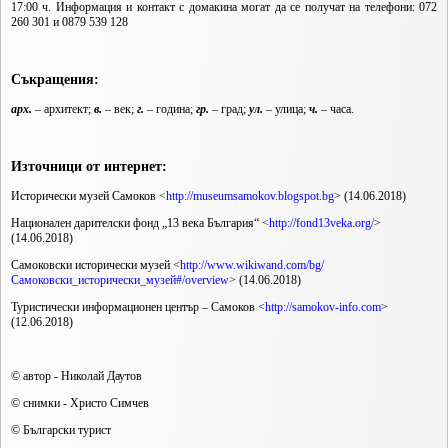
17:00 ч. Информация и контакт с домакина могат да се получат на телефони: 072
260 301 и 0879 539 128
Съкращения:
арх.
– архитект;
в.
– век;
г.
– година;
гр.
– град;
ул.
– улица;
ч.
– часа.
Източници от интернет:
Исторически музей Самоков <
http://museumsamokov.blogspot.bg
> (14.06.2018)
Национален дарителски фонд „13 века България“ <
http://fond13veka.org/
>
(14.06.2018)
Самоковски исторически музей <
http://www.wikiwand.com/bg/
Самоковски_исторически_музей#/overview
> (14.06.2018)
Туристически информационен център – Самоков <
http://samokov-info.com
>
(12.06.2018)
© автор - Николай Даутов
© снимки - Христо Симчев
© Български турист