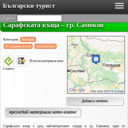
Български турист
Търси
Сарафската къща – гр. Самоков
Категории:
История
Из градове и села
Архитектура
Изтегли материала като
е-книга
Добави в любими
прегледай материала като клипче
Сарàфската къща е сред най-интересните сгради в гр. Самоков, една от