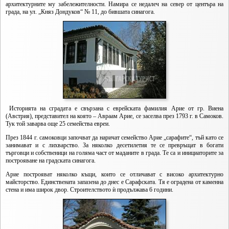
архитектурните му забележителности. Намира се недалеч на север от центъра на
града, на ул. „Княз Дондуков“ № 11, до бившата синагога.
Историята на сградата е свързана с еврейската фамилия Арие от гр. Виена
(Австрия), представител на която – Авраам Арие, се заселва през 1793 г. в Самоков.
Тук той заварва още 25 семейства евреи.
През 1844 г. самоковци започват да наричат семейство Арие „сарафите“, тъй като се
занимават и с лихварство. За няколко десетилетия те се превръщат в богати
търговци и собственици на голяма част от маданите в града. Те са и инициаторите за
построяване на градската синагога.
Арие построяват няколко къщи, които се отличават с високо архитектурно
майсторство. Единствената запазена до днес е Сарафската. Тя е оградена от каменна
стена и има широк двор. Строителството ѝ продължава 6 години.