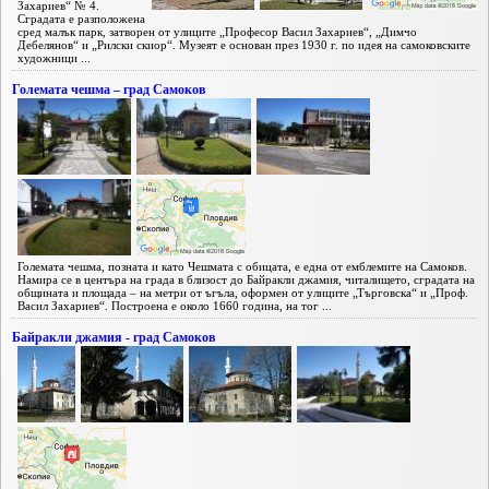
Захариев“ № 4.
Сградата е разположена
сред малък парк, затворен от улиците „Професор Васил Захариев“, „Димчо
Дебелянов“ и „Рилски скиор“. Музеят е основан през 1930 г. по идея на самоковските
художници ...
Големата чешма – град Самоков
Големата чешма, позната и като Чешмата с обицата, е една от емблемите на Самоков.
Намира се в центъра на града в близост до Байракли джамия, читалището, сградата на
общината и площада – на метри от ъгъла, оформен от улиците „Търговска“ и „Проф.
Васил Захариев“. Построена е около 1660 година, на тог ...
Байракли джамия - град Самоков