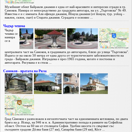
Музейният обект Байракли джамия е една от най-красивите и интересни сгради в гр.
Самоков. Намира се непосредствено до градската автогара, на ул. „Търговска“ № 49.
Известна е и с имената Али ефенди джамия, Йòкуш джамия (от йокуш, тур. yokuş –
наклон, склон, скат) и Старата джамия. Сградата е основно ...
Чадър чешма
Чадър
чешма се
намира
се в
централната част на Самоков, в градинката до автогарата, близо до улица "Търговска".
Издига се на около 50 метра от една друга от туристическите забележителности на
града - Байракли джамия. Изградена е през 1965 година, когато е постоена и
автогарата. Рисувана е в стила ...
Самоков - вратата на Рила
Град Сàмоков е разположен в югоизточната част на едноименната котловина, по двата
бряга на р. Искър, на 946 м н. в. Административно попада в рамките на Софийска
област. Отстои на 60 км от столицата София. Удобни шосета го свързват със
съседните градове Дòлна баня (27 км), Сапарèва баня (29 км), Кòст ...