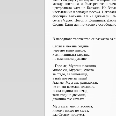
между които са и българските опълч
централната част на Балкана. На Запа
настъпление в западна посока. Неговата
форсиран Балкана. На 27 декември 187
селата Чурек, Потоп и Елешница. Дяснат
София. Един ден по-късно е освободено
В народното творчество се разказва за 
Стоян в механа седеше,
червено вино пиеше,
към планината гледаше,
на планината думаше:
- Горо ле, Мургаш планино,
много си, Мургаш, хубава
за стадо, за зимовище,
а най повече за паша!
Ала ме, Мургаш, разплакват,
че ти ми вземаш, планино,
всяка година по овчар,
тази година двамина,
двамина със кехаята.
Мургашът мълчи всякога,
никому нищо не казва,
ала Стояну продума: