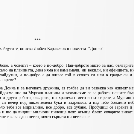
***
хайдутите, описва Любен Каравелов в повестта "Дончо".
боко, а човекът – което е по-добро. Най-доброто място за нас, българите,
само на планината, дека няма ни камзамали, ни векили, ни ефендиета, н
хайдутин, а по-добро е да живее той в селото си или в градът си и 
ва време?
за Донча и за неговата дружина, аз трябва да ви разкажа как живеят н
йдохме ние на Мургаш планина и захванахме се за работа: нашите бъл
 и други работи; овчарите, ни хранеха с месо и със сирене, а Мургаш
и вечер под някоя зелена бука и задремеш, а над тебе божието неб
оло тебе все миризливо, все добро, все хубаво. Пробудиш се заранта 
 и що да видиш: милиони пиленца пеят, агънца блеят, овчарите викат:
е такава една песен, която сърцата ни веселеше: