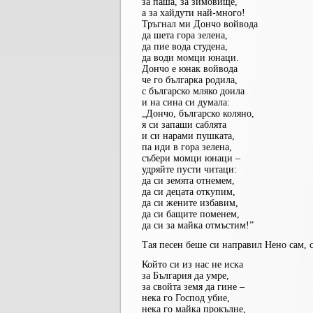
за паша, за зимовище,
а за хайдути най-много!
Тръгнал ми Дончо войвода
да шета гора зелена,
да пие вода студена,
да води момци юнаци.
Дончо е юнак войвода
че го българка родила,
с българско мляко доила
и на сина си думала:
„Дончо, българско коляно,
я си запаши саблята
и си нарами пушката,
па иди в гора зелена,
събери момци юнаци –
удряйте пусти читаци:
да си земята отнемем,
да си децата откупим,
да си жените избавим,
да си бащите поменем,
да си за майка отмъстим!”
Тая песен беше си направил Нено сам, с
Който си из нас не иска
за България да умре,
за свойта земя да гине –
нека го Господ убие,
нека го майка прокълне,