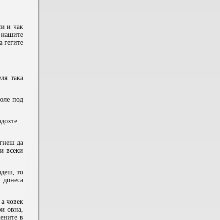
си и чак
а нашите
а гегите
ля така
доле под
дохте...
огнеш да
 и всеки
ядеш, то
и донеса
 а човек
ри овна,
жените в