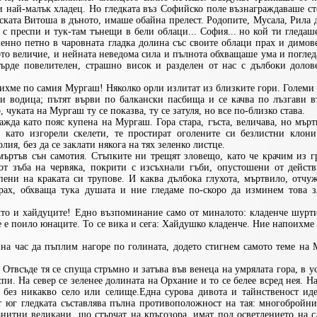
и най-малък хладец. Но гледката въз Софийско поле възнаграждаваше с
тската Витоша в дъното, имаше обайна прелест. Родопите, Мусала, Рила 
 с преспи и тук-там тънещи в бели облаци... София... но кой ти гледа
енно петно в чаровната гладка долина със своите облаци прах и димов
то величие, и нейната неведома сила и пълнота обхващаше ума и поглед
ърде повелителен, страшно висок и разделен от нас с дълбоки долове
рихме по самия Мургаш! Няколко орли излитат из близките гори. Големи
ки водица; пътят върви по балкански пасбища и се качва по лъзгави в
, чуката на Мургаш ту се показва, ту се затуля, но все по-близко става.
ажда като пояс купена на Мургаш. Гора стара, гъста, величава, но мърт
т като изгорели скелети, те простират оголените си безлистни клони
ия, без да се заклати някога на тях зеленко листце.
ъртъв сън самотия. Стъпките ни трещят зловещо, като че крачим из г
от зъба на червяка, покрити с изсъхнали гъби, опустошени от действ
епени на краката си трупове. И каква дълбока глухота, мъртвило, отчу
трах, обхваща тука душата и ние гледаме по-скоро да изминем това з
кто и хайдуците! Едно възпоминание само от миналото: кладенче шурт
е е поило юнаците. То се вика и сега: Xайдушко кладенче. Ние напоихме
на час да пъплим нагоре по голината, додето стигнем самото теме на 
. Отвсъде тя се спуща стръмно и затъва във венеца на умрялата гора, в у
пи. На север се зеленее долината на Орхание и то се белее всред нея. Н
 без никакво село или селище.Една сурова дивота и тайнственост иде
юг гледката съставлява пълна противоположност на тая: многобройнит
нитни великани, що стърчат на кръгозора, имат под осветлението на с