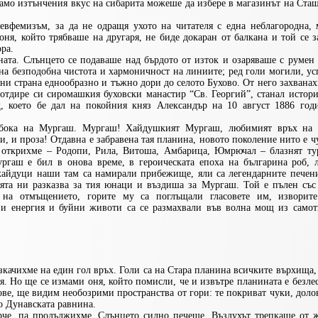
само изтънчения вкус на сибарита можеше да избере в магазинът на Ста
 евфемизъм, за да не одращя ухото на читателя с една неблагородна, 
оня, който трябваше на другаря, не биде докаран от балкана и той се 
ра.
ата. Слънцето се подаваше над бърдото от изток и озаряваше с румен 
дна безподобна чистота и хармоничност на линиите; ред голи могили, у
 ни страна еднообразно и тъжно дори до селото Бухово. От него захванах
 отдире си сиромашкия буховски манастир “Св. Георгий”, станал истор
, което бе дал на покойния княз Александър на 10 август 1886 год
ълбока на Мургаш. Мургаш! Хайдушкият Мургаш, любимият връх на
и, и проза! Отдавна е забравена тая планина, новото поколение нито е ч
о открихме – Родопи, Рила, Витоша, Амбарица, Юмрючал – блазнят ту
ргаш е бил в онова време, в героическата епоха на българина роб, 
хайдуци наши там са намирали прибежище, яли са легендарните печени
нята ни разказва за тия юнаци и въздиша за Мургаш. Той е пълен със
 на отмъщението, горите му са поглъщали гласовете им, изворит
 и енергия и буйни животи са се размахвали във волна мощ из самот
!
изкачихме на един гол връх. Голи са на Стара планина всичките върхища,
я. Но ще се измами оня, който помисли, че и извътре планината е безле
ове, ще видим необозрими пространства от гори: те покриват чуки, доло
о Дунавската равнина.
рче, па продължихме. Слънцето силно печеше. Въздухът трепкаше от ж