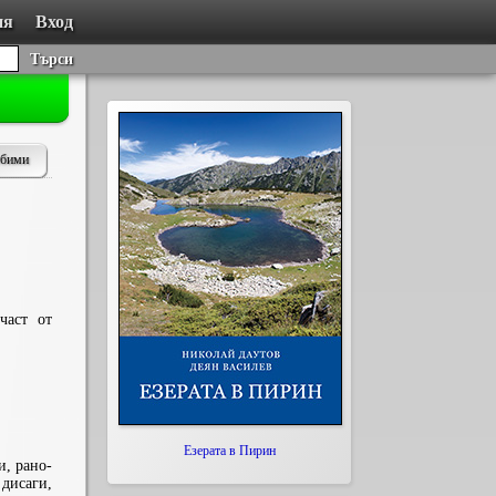
ия
Вход
Търси
юбими
част от
Езерата в Пирин
и, рано-
 дисаги,