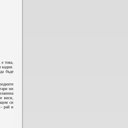
 е това,
и кадии.
да бъде
ародните
гари ни
 планина
е виси,
и щом си
 – рай и