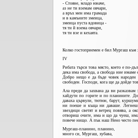
- Стояне, младо юначе,
аз не ти вземам овчари,
а връх мен има грамада
и в камъните змеица,
змеица пуста вдовица -
тя ти й взема овчари,
тя ти взе и кехаята.
Колко гостоприемен е бил Мургаш към 
IV
Рибата търси това място, което е по-дъл
дека има свобода, а свобода ние имаме 
Добро нещо е да бъде човек народен 
свободен. Господи, кога ще да дойде то
Ала преди да захвана да ви разказвам 
хайдути по горите и по планините. До
даваха цървули, тютюн, барут, куршуми
ни поеше и къща ни даваше. Легнеш с
звездици светят и ветрец повява, а ок
отвориш очите, има и що да чуеш, има
повече нищо. А пък наш Нено често пееш
Мургаш-планино, планино,
много си, Мургаш, хубава,