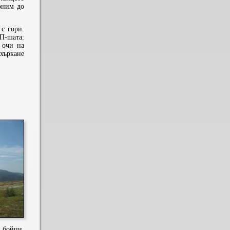
лоним до
с гори.
 П-шата:
 очи на
хъркане
0 бойци,