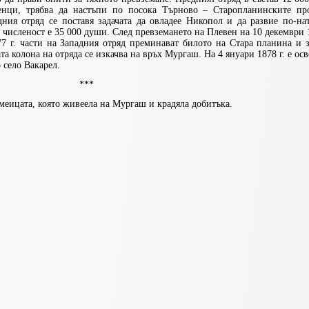
енци, трябва да настъпи по посока Търново – Старопланинските пр
дния отряд се поставя задачата да овладее Никопол и да развие по-на
 численост е 35 000 души. След превземането на Плевен на 10 декември 1
7 г. части на Западния отряд преминават билото на Стара планина и з
а колона на отряда се изкачва на връх Мургаш. На 4 януари 1878 г. е ос
 село Вакарел.
***
змеицата, която живеела на Мургаш и крадяла добитъка.