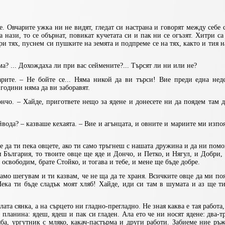
. Овчарите ужка ни не видят, гледат си настрана и говорят между себе 
на нази, то се обърнат, повикат кучетата си и пак ни се огъзят. Хитри с
 тях, пуснем си пушките на земята и подпреме се на тях, както и тия н
? ... Дохождаха ли при вас сеймените?... Търсят ли ни или не?
арите. – Не бойте се... Няма никой да ви търси! Вие преди една неде
години няма да ви заборавят.
нчо. – Хайде, пригответе нещо за ядене и донесете ни да поядем там 
йвода? – казваше кехаята. – Вие и агънцата, и овните и мариите ми изпоя
е да ти пека овцете, ако ти само тръгнеш с нашата дружина и да ни пом
 България, то твоите овце ще яде и Дончо, и Петко, и Нягул, и Добри,
 освободим, брате Стойко, и тогава и тебе, и мене ще бъде добре.
амо шегувам и ти казвам, че не ща да те храня. Всичките овце да ми по
 Нека ти бъде сладък моят хляб! Хайде, иди си там в шумата и аз ще т
ата сянка, а на сърцето ни гладно-прегладно. Не зная каква е тая работа,
планина: ядеш, ядеш и пак си гладен. Ала ето че ни носят ядене: два-т
ба, ургутник с мляко, какач-пастърма и други работи. Забиеме ние ръ