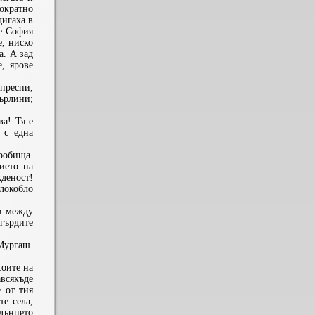
тократно
дигаха в
ше София
е, ниско
а. А зад
, ярове
 преспи,
ърлини;
ва! Тя е
 с една
робища.
ието на
жденост!
локобло
и между
 гърдите
Мургаш.
соите на
авсякъде
 от тия
е села,
лънцето