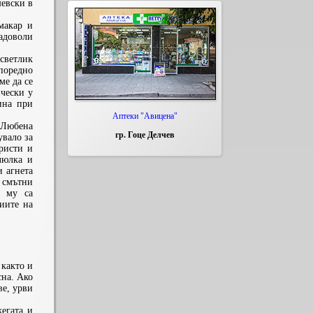
шевски в
макар и
задоволи
светлик
споредно
ме да се
ически у
ина при
Аптеки "Авицена"
 Любена
гр. Гоце Делчев
увало за
ристи и
люлка и
 агнета
 смътни
е му са
иите на
 както и
сна. Ако
ве, урви
егата и