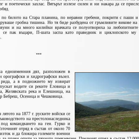
рг и поетически захлас. Вятърът излезе силен и ни накара да се прис
обяд.
 по билото на Стара планина, по неравни гребени, покрити с паши и 
аруваше гробна тишина. Но тя биде разбудена от гръмливите викове на
павуни и на много килийки врачката се полуотвориха за любопитните
та се пак въцари, П-шата заспа като праведник и циклопското му 
.
***
а едноименния дял, разпол
ожен в
ен орографски и хидрографски възел.
 рида, а в подножието му извират
пускат водите си реките Еловица и
а, Желявската река и Елешница, на
вер Бебреш, Осеница и Чешковица.
 лятото на 1877 г. руските войски се
 ръководството на престолонаследника
 под командването на ген. Гурко и
зточният отряд в състав от около 70
 изток и да блокира големите военни
з да прави опити за тяхното превземане. Предният отряд в състав 12 00