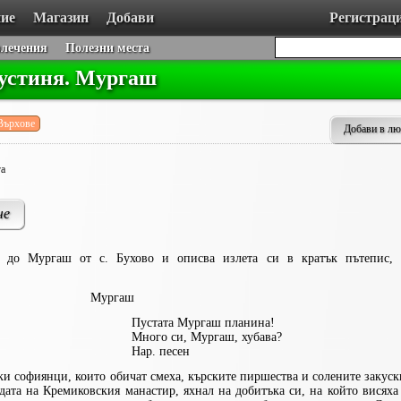
ие
Магазин
Добави
Регистрац
влечения
Полезни места
устиня. Мургаш
Върхове
Добави в л
га
че
а до Мургаш от с. Бухово и описва излета си в кратък пътепис, 
Мургаш
ргаш планина!
Мургаш, хубава?
песен
и софиянци, които обичат смеха, кърските пиршества и солените закуск
дата на Кремиковския манастир, яхнал на добитъка си, на който висяха