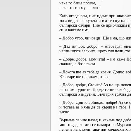
нека го баща посече,
нека го син му заплюе!
Като огладнеем, ние идеме при овчарите
кога видят, че кучетата им се спуснат 
български овчари. Ние се приближим при
си и кажеме им:
– Добро утро, чичовци! Що има, що няма
– Дал ви Бог, добро! – отговарят овч
изплашихте зелките, щото тия цели сто 
– Добре, добре, момчета! – им каже До
скалата, в бозалъкът.
– Докога ще аз тебе да храня, Дончо во
Юреваре ще повикам от вас.
– Добре, добре, Стойко! Аз не ща повеч
изгоним турците. Дорде се не освободи
български хайдутин. България трябва да
– Добре, Дончо войводо, добре! Аз се с
и тогава аз няма да се сърдя на тебе.
ядене.
Върнеме се ние назад и чакаме под дебел
много яде, когато се намира на Мургаш 
печени на ръжен, два-три овчарски хля