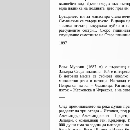
вълшебен вид. Дълго гледах във възто
една падинка на поляната, дето правим 
Връщането ни за манастира стана вече
Смъкнахме се твърде късно. В двора ц
залаяха псетата, закуркаха пуйки и 
разбудените сестри... Скоро тишина
смущаваше самотиите на Стара планина
1897
Връх Мургаш (1687 м) е първенец н
Западна Стара планина. Той е интерес
В неговия масив се събират няколко
множество реки и потоци. На запад с
Непрътка, на юг – Челаница, Рагиниц
изток – Жерковска и Чурекска, а на се
***
След преминаването на река Дунав през
разделят на три отряда – Източен, под
Александър Александрович - Преден,
Западен, с командващ ген. Криденер. И
000 души има за задача да напредне на
бази Разград, Русе, Шумен и Варна, бе