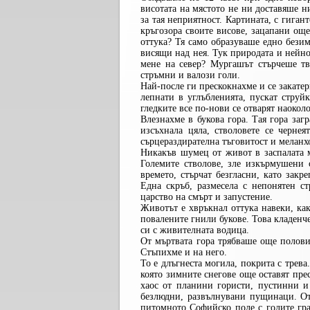
висотата на мястото не ни доставяше н
за тая неприятност. Картината, с гиган
кръгозора своите висове, зацапани още
оттука? Тя само образуваше едно безим
висящи над нея. Тук природата и нейно
мене на север? Мургашът стърчеше тв
стръмни и валози голи.
Най-после ги прескокнахме и се закате
лепнати в углъбленията, пускат струй
гледките все по-нови се отварят наоколо
Влезнахме в букова гора. Тая гора загр
изсъхнала цяла, стволовете се чернея
сърцераздирателна тъговитост и меланхол
Никакъв шумец от живот в заспалата м
Големите стволове, зле изкърмушени 
времето, стърчат безгласни, като закр
Една скръб, размесела с непонятен с
царство на смърт и запустение.
Животът е хвръкнал оттука навеки, ка
повалените гнили букове. Това кладенч
си с живителната водица.
От мъртвата гора трябваше още полови
Стъпихме и на него.
То е длъгнеста могила, покрита с трева
която зимните снегове още оставят прес
хаос от планини гористи, пустинни и
безлюдни, развълнувани пущинаци. От 
питомното Софийско поле с голите гра