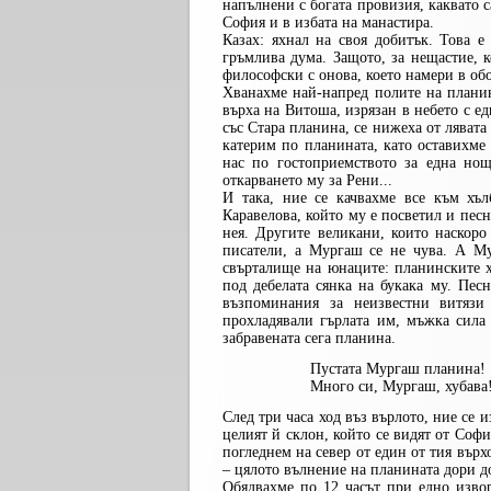
напълнени с богата провизия, каквато 
София и в избата на манастира.
Казах: яхнал на своя добитък. Това е
гръмлива дума. Защото, за нещастие, к
философски с онова, което намери в обо
Хванахме най-напред полите на планин
върха на Витоша, изрязан в небето с е
със Стара планина, се нижеха от лявата
катерим по планината, като оставихме
нас по гостоприемството за една нощ
откарването му за Рени...
И така, ние се качвахме все към х
Каравелова, който му е посветил и песн
нея. Другите великани, които наскор
писатели, а Мургаш се не чува. А Му
свърталище на юнаците: планинските 
под дебелата сянка на букака му. Пес
възпоминания за неизвестни витязи
прохладявали гърлата им, мъжка сила
забравената сега планина.
Пустата Мургаш планина!
Много си, Мургаш, хубава
След три часа ход въз върлото, ние се 
целият й склон, който се видят от Софи
погледнем на север от един от тия върх
– цялото вълнение на планината дори д
Обядвахме по 12 часът при едно изво