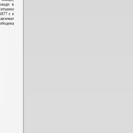
оходи в
татъшно
877 г. е
авземат
вободена