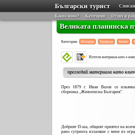
Български турист
Списан
Какво ново?
Категории
Отдих и ра
Великата планинска п
Категории:
История
Природа
Книги
Изтегли материала като е-кни
прегледай материала като клип
През 1879 г. Иван Вазов се изкачв
сборника
„Живописна България”.
Пустата Му
Много си, 
Нар. 
Добрият П-ша, общият приятел на всичк
рано сутринта излазяше с мене из огра