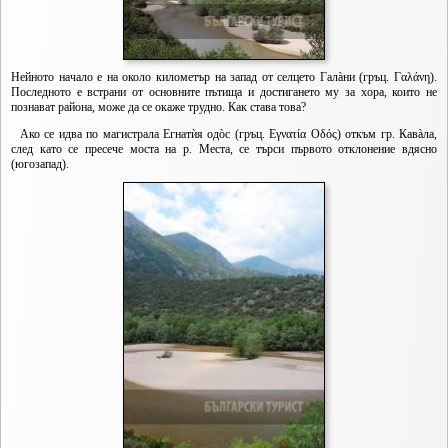
Нейното начало е на около километър на запад от селцето Галàни (гръц. Γαλάνη).
Последното е встрани от основните пътища и достигането му за хора, които не
познават района, може да се окаже трудно. Как става това?
Ако се идва по магистрала Егнатѝя одòс (гръц. Εγνατία Οδός) откъм гр. Кавàла,
след като се пресече моста на р. Места, се търси първото отклонение вдясно
(югозапад).