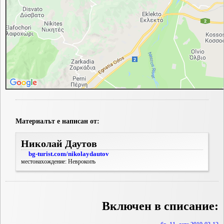
Материалът е написан от:
Николай Даутов
bg-turist.com/nikolaydautov
местонахождение: Неврокопъ
Включен в списание: