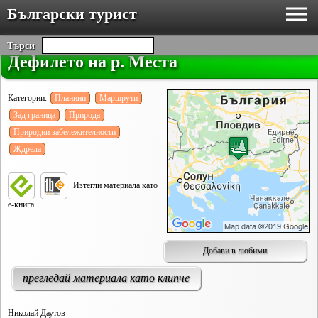
Български турист
Търси
Дефилето на р. Места
Категории:
Планини
Маршрути
Зад граница
Природа
Природни забележителности
Ждрела
Изтегли материала като
е-книга
Добави в любими
прегледай материала като клипче
Николай Даутов