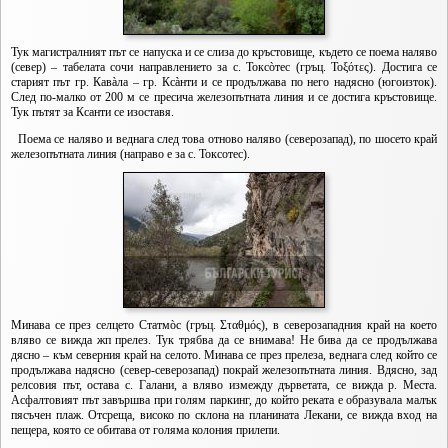
Тук магистралният път се напуска и се слиза до кръстовище, където се поема наляво
(север) – табелата сочи направлението за с. Токсòтес (гръц. Τοξότες). Достига се
старият път гр. Кавàла – гр. Ксàнти и се продължава по него надясно (югоизток).
След по-малко от 200 м се пресича железопътната линия и се достига кръстовище.
Тук пътят за Ксанти се изоставя.
Поема се наляво и веднага след това отново наляво (северозапад), по шосето край
железопътната линия (направо е за с. Токсотес).
Минава се през селцето Статмòс (гръц. Σταθμός), в северозападния край на което
вляво се вижда жп прелез. Тук трябва да се внимава! Не бива да се продължава
дясно – към северния край на селото. Минава се през прелеза, веднага след който се
продължава надясно (север-северозапад) покрай железопътната линия. Вдясно, зад
релсовия път, остава с. Галани, а вляво измежду дърветата, се вижда р. Места.
Асфалтовият път завършва при голям паркинг, до който реката е образувала малък
пясъчен плаж. Отсреща, високо по склона на планината Лекани, се вижда вход на
пещера, която се обитава от голяма колония прилепи.