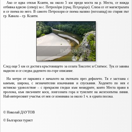
Ако се идва откъм Ксанти, на около 5 км преди моста на р. Места, се вижда
отбивка вдясно (север) за с. Петрохòри (гръц. Πετροχώρι). Слиза се от магистралата
и се поема по него. В самото Петрохори се поема наляво (югозапад) по стария път
гр. Кавала – гр. Ксанти.
След още 5 км се достига кръстовището за селата Токсотес и Статмос. Тук се завива
надясно и се следва даденото по-горе описание.
На метри от паркинга е началото на пътеката през дефилето. Тя е застлана с
камъни, широка, с незначителни изкачвания и спускания. Ходенето по нея е
истинско удоволствие – с прекрасни гледки към меандрите, които Места прави в
пролома, към пясъчните коси, лонгозната гора и тунелите на железопътна линия.
Най-интересният участък от нея се изминава за около 1 ч. в едната посока.
© Николай ДАУТОВ
© Български турист