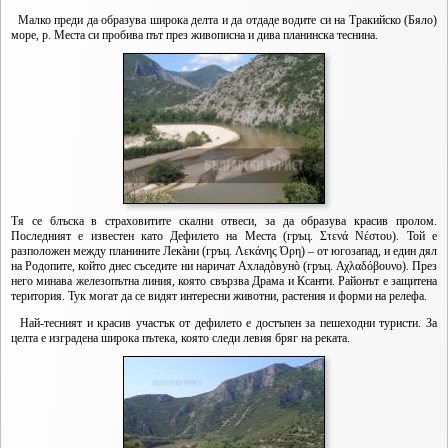
Малко преди да образува широка делта и да отдаде водите си на Тракийско (Бяло)
море, р. Места си пробива път през живописна и дива планинска теснина.
Тя се блъска в страховитите скални отвеси, за да образува красив пролом.
Последният е известен като Дефилето на Места (гръц. Στενά Νέστου). Той е
разположен между планините Лекàни (гръц. Λεκάνης Όρη) – от югозапад, и един дял
на Родопите, който днес съседите ни наричат Ахладòвунò (гръц. Αχλαδόβουνο). През
него минава железопътна линия, която свързва Драма и Ксанти. Районът е защитена
територия. Тук могат да се видят интересни животни, растения и форми на релефа.
Най-тесният и красив участък от дефилето е достъпен за пешеходни туристи. За
целта е изградена широка пътека, която следи левия бряг на реката.