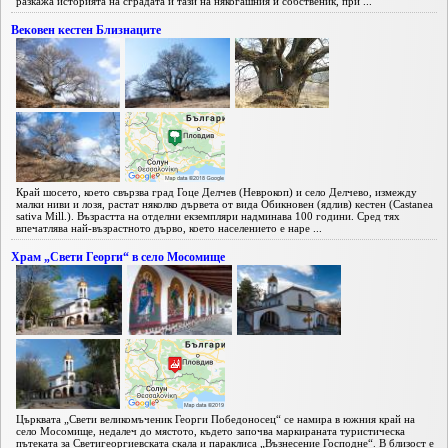
разкажа историята на сградата и тази на някогашния ѝ собственик, при ...
Вековен кестен Близнаците
Край шосето, което свързва град Гоце Делчев (Неврокоп) и село Делчево, измежду
малки ниви и лозя, растат няколко дървета от вида Обикновен (ядлив) кестен (Castanea
sativa Mill.). Възрастта на отделни екземпляри надминава 100 години. Сред тях
впечатлява най-възрастното дърво, което населението е наре ...
Храм „Свети Георги“ в село Мoсомищe
Църквата „Свети великомъченик Георги Победоносец“ се намира в южния край на
село Мoсомищe, недалеч до мястото, където започва маркираната туристическа
пътеката за Светигеоргиевската скала и параклиса „Възнесение Господне“. В близост е