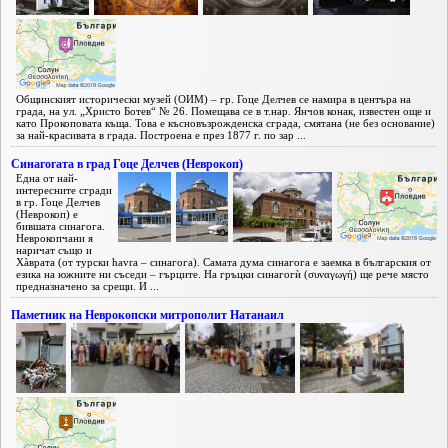
Общинският исторически музей (ОИМ) – гр. Гоце Делчев се намира в центъра на
града, на ул. „Христо Ботев“ № 26. Помещава се в т.нар. Янчов конак, известен още и
като Прокоповата къща. Това е късновъзрожденска сграда, смятана (не без основание)
за най-красивата в града. Построена е през 1877 г. по зар ...
Синагогата в град Гоце Делчев (Неврокоп)
Една от най-
интересните сгради
в гр. Гоце Делчев
(Неврокоп) е
бившата синагога.
Неврокопчани я
наричат също и
Хàврата (от турски havra – синагога). Самата дума синагога е заемка в българския от
езика на южните ни съседи – гърците. На гръцки синагогѝ (συναγωγή) ще рече място
предназначено за срещи. И ...
Паметник на Неврокопски митрополит Натанаил