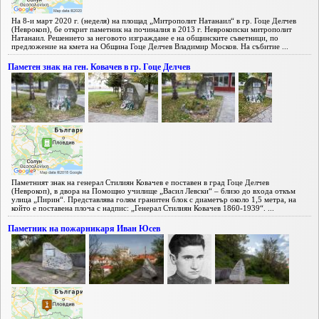
На 8-и март 2020 г. (неделя) на площад „Митрополит Натанаил“ в гр. Гоце Делчев
(Неврокоп), бе открит паметник на починалия в 2013 г. Неврокопски митрополит
Натанаил. Решението за неговото изграждане е на общинските съветници, по
предложение на кмета на Община Гоце Делчев Владимир Москов. На събитие ...
Паметен знак на ген. Ковачев в гр. Гоце Делчев
Паметният знак на генерал Стилиян Ковачев е поставен в град Гоце Делчев
(Неврокоп), в двора на Помощно училище „Васил Левски“ – близо до входа откъм
улица „Пирин“. Представлява голям гранитен блок с диаметър около 1,5 метра, на
който е поставена плоча с надпис: „Генерал Стилиян Ковачев 1860-1939“. ...
Паметник на пожарникаря Иван Юсев