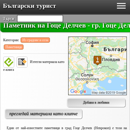
Български турист
Търси
Паметник на Гоце Делчев - гр. Гоце Де
Категории:
Из градове и села
Паметници
Изтегли материала като
е-книга
Добави в любими
прегледай материала като клипче
Един от най-известните паметници в град Гоце Делчев (Неврокоп) е този на