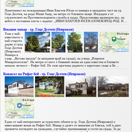
Паметникът на пожарникаря Иван Благоев Юсев се намира в западната част на гр.
Гоце Делчев, на рида Мише баир, на метри от близките къщи. Изграден е от
служителите на Противопожарната служба в града. Представлява мраморен къс, на
който е поставена плоча с надпис: „ИВАН БЛАГОЕВ ЮСЕВ (ОГНЕБОРЕЦ) РОД. Н ...
Вековен чинар - гр. Гоце Делчев (Неврокоп)
Това е най-
известното и
най-старото
дърво в град
Гоце Делчев
(Неврокоп).
Намира в
т.нар. „Косова махала“ (в западния край на града), на улица „Иларион
Макариополски“. На метри от него е бившият конак на една известна в близкото
минало личност – Рифат бей. По тази причина дървото е наричано също и Бе ...
Конакът на Рифат бей - гр. Гоце Делчев (Неврокоп)
Един от най-интересните за туристите обекти в гр. Гоце Делчев (Неврокоп) е
някогашният конак на Рифат бей. Макар и далеч от миналия си блясък, той и днес
привлича погледите на граждани, случайно преминаващи и гости на града. За да