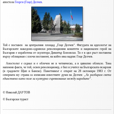
апостола
Георги (Гоце) Делчев
.
Той е поставен на централния площад „Гоце Делчев“. Фигурата на идеологът на
Българските македоно-одрински революционни комитети и национален герой на
България е изработена от скулптора Димитър Боновски. Тя е в цял ръст поставена
върху облицован с плочи постамент, на който има надпис Гоце Делчев.
Апостолът е седнал и е облечен не в четническо, а в цивилно облекло. Това
напомня факта, че той, освен революционер, е бил и учител на Българската екзархия
(в градовете Щип и Банско). Паметникът е открит на 28 октомври 1983 г. От
северната му страна са изписани известните думи на Делчев:
„Аз разбирам света
единствено като поле за културно съревнование между народите“
.
© Николай ДАУТОВ
© Български турист