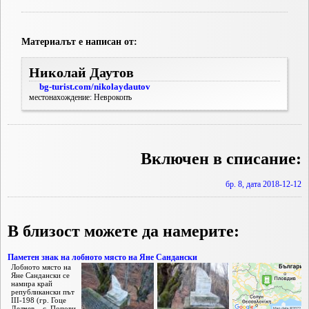
Материалът е написан от:
Николай Даутов
bg-turist.com/nikolaydautov
местонахождение: Неврокопъ
Включен в списание:
бр. 8, дата 2018-12-12
В близост можете да намерите:
Паметeн знак на лобното място на Яне Сандански
Лобното място на
Яне Сандански се
намира край
републикански път
III-198 (гр. Гоце
Делчев – с. Попови