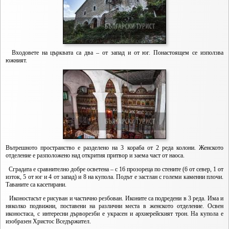
Входовете на църквата са два – от запад и от юг. Понастоящем се използва
южният.
Вътрешното пространство е разделено на 3 кораба от 2 реда колони. Женското
отделение е разположено над открития притвор и заема част от наоса.
Сградата е сравнително добре осветена – с 16 прозореца по стените (6 от север, 1 от
изток, 5 от юг и 4 от запад) и 8 на купола. Подът е застлан с големи каменни плочи.
Таваните са касетирани.
Иконостасът е рисуван и частично резбован. Иконите са подредени в 3 реда. Има и
няколко подвижни, поставени на различни места в женското отделение. Освен
иконостаса, с интересни дърворезби е украсен и архиерейският трон. На купола е
изобразен Христос Вседържител.