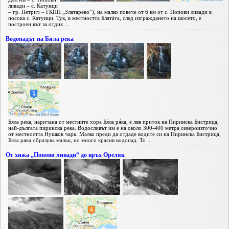
ливади – с. Катунци
– гр. Петрич – ГКПП „Златарево“), на малко повече от 6 км от с. Попови ливади в
посока с. Катунци. Тук, в местността Блатàта, след изграждането на шосето, е
построен кът за отдих ...
Водопадът на Бяла река
Бяла река, наричана от местните хора Бя̀ла ря̀ка, е ляв приток на Пиринска Бистрица,
най-дългата пиринска река. Водосливът им е на около 300-400 метра североизточно
от местността Нушков чарк. Малко преди да отдаде водите си на Пиринска Бистрица,
Бяла ряка образува малък, но много красив водопад. То ...
От хижа „Попови ливади“ до връх Ореляк