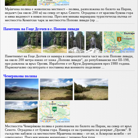
Мрàвчена поляна е живописна местност – поляна, разположена по билото на Пирин,
недалеч (на около 200 м) на север от връх Сеното. Оградена е от красива букова гора
и няма видимост в никоя посока. През нея минава маркирана туристическа пътека от
местността Комитски чарк за местността Попови ливади (пр ...
Паметник на Гоце Делчев в с. Попови ливади
Паметникът на Гоце Делчев се намира в североизточната част на село Попови ливади,
на около 200 метра южно от хижа „Попови ливади“, до републикански път III-198,
при разклона за връх Ореляк. Изработен е от Крум Дерменджиев през 1980 година.
Първоначално скулптурата е поставена във военното поделение ...
Чемерикова поляна
Местността Чемерѝкова поляна е разположена по билото на Пирин, на север от връх
Сеното. Оградена е от букова гора. Намира се на границата на резерват „Ореляк“. В
съседство наблизо са местностите Мравчена поляна – от юг, и Аскерски колиби – от
северозапад. През нея минава маркирана с червена боя тури ...