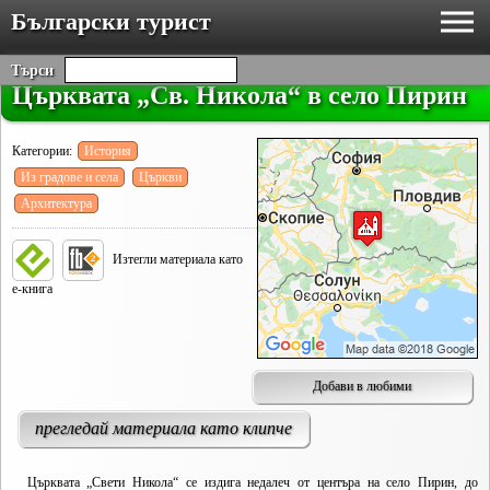
Български турист
Търси
Църквата „Св. Никола“ в село Пирин
Категории:
История
Из градове и села
Църкви
Архитектура
Изтегли материала като
е-книга
Добави в любими
прегледай материала като клипче
Църквата „Свети Никола“ се издига недалеч от центъра на село Пирин, до