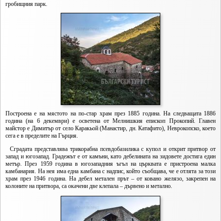
гробищния парк.
Построена е на мястото на по-стар храм през 1885 година. На следващата 1886
година (на 6 декември) е осветена от Мелнишкия епископ Прокопий. Главен
майстор е Димитър от село Каракьой (Манастир, дн. Катафито), Неврокопско, което
сега е в пределите на Гърция.
Сградата представлява трикорабна псевдобазилика с купол и открит притвор от
запад и югозапад. Градежът е от камъни, като дебелината на зидовете достига един
метър. През 1959 година в югозападния ъгъл на църквата е пристроена малка
камбанария. На нея има една камбана с надпис, който съобщава, че е отлята за този
храм през 1946 година. На дебел метален прът – от ковано желязо, закрепен на
колоните на притвора, са окачени две клепала – дървено и метално.