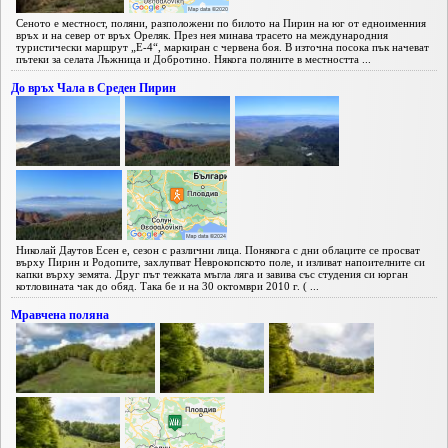
Сеното е местност, поляни, разположени по билото на Пирин на юг от едноименния
връх и на север от връх Ореляк. През нея минава трасето на международния
туристически маршрут „Е-4“, маркиран с червена боя. В източна посока пък начеват
пътеки за селата Лъжница и Добротино. Някога поляните в местността ...
До връх Чала в Среден Пирин
Николай Даутов Есен е, сезон с различни лица. Понякога с дни облаците се просват
върху Пирин и Родопите, захлупват Неврокопското поле, и изливат напоителните си
капки върху земята. Друг път тежката мъгла ляга и завива със студения си юрган
котловината чак до обяд. Така бе и на 30 октомври 2010 г. ( ...
Мравчена поляна