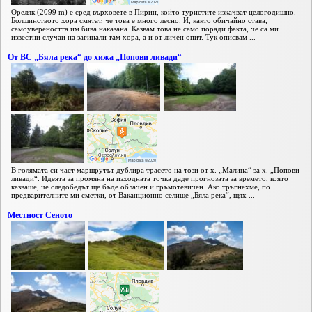
Ореляк (2099 m) е сред върховете в Пирин, който туристите изкачват целогодишно.
Болшинството хора смятат, че това е много лесно. И, както обичайно става,
самоувереността им бива наказана. Казвам това не само поради факта, че са ми
известни случаи на загинали там хора, а и от личен опит. Тук описвам ...
От ВС „Бяла река“ до хижа „Попови ливади“
В голямата си част маршрутът дублира трасето на този от х. „Малина“ за х. „Попови
ливади“. Идеята за промяна на изходната точка даде прогнозата за времето, която
казваше, че следобедът ще бъде облачен и гръмотевичен. Ако тръгнехме, по
предварителните ми сметки, от Ваканционно селище „Бяла река“, щях ...
Местност Сеното