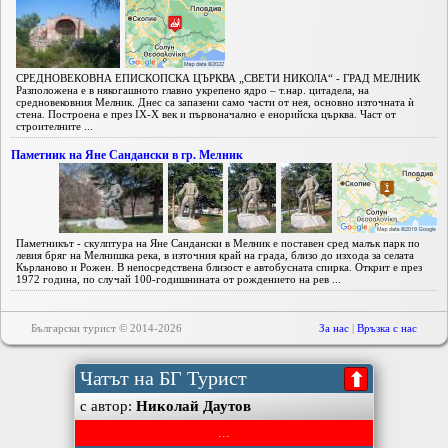
СРЕДНОВЕКОВНА ЕПИСКОПСКА ЦЪРКВА „СВЕТИ НИКОЛА“ - ГРАД МЕЛНИК
Разположена е в някогашното главно укрепено ядро – т.нар. цитадела, на
средновековния Мелник. Днес са запазени само части от нея, основно източната ѝ
стена. Построена е през IX-X век и първоначално е енорийска църква. Част от
строителните ...
Паметник на Яне Сандански в гр. Мелник
Паметникът - скулптура на Яне Сандански в Мелник е поставен сред малък парк по
левия бряг на Мелнишка река, в източния край на града, близо до изхода за селата
Кърланово и Рожен. В непосредствена близост е автобусната спирка. Открит е през
1972 година, по случай 100-годишнината от рождението на рев ...
Български турист © 2014-2026
За нас
|
Връзка с нас
Чатът на БГ Турист
⬆
с автор:
Николай Даутов
...