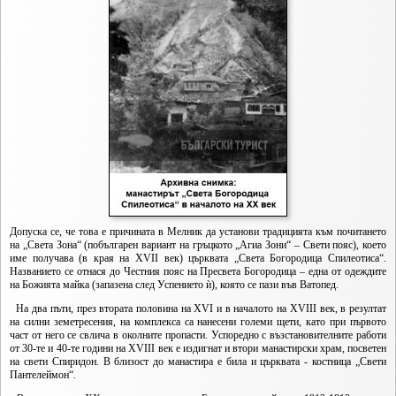
Допуска се, че това е причината в Мелник да установи традицията към почитането
на „Света Зона“ (побългарен вариант на гръцкото „Агиа Зони“ – Свети пояс), което
име получава (в края на XVII век) църквата „Света Богородица Спилеотиса“.
Названието се отнася до Честния пояс на Пресвета Богородица – една от одеждите
на Божията майка (запазена след Успението ѝ), която се пази във Ватопед.
На два пъти, през втората половина на XVI и в началото на XVIII век, в резултат
на силни земетресения, на комплекса са нанесени големи щети, като при първото
част от него се свлича в околните пропасти. Успоредно с възстановителните работи
от 30-те и 40-те години на XVIII век е издигнат и втори манастирски храм, посветен
на свети Спиридон. В близост до манастира е била и църквата - костница „Свети
Пантелеймон“.