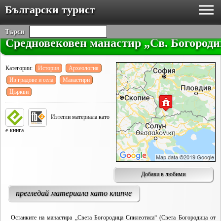
Български турист
Търси
Средновековен манастир „Св. Богороди
Категории:
История
Археология
Из градове и села
Манастири
Църкви
Изтегли материала като
е-книга
Добави в любими
прегледай материала като клипче
Останките на манастира „Света Богородица Спилеотиса“ (Света Богородица от