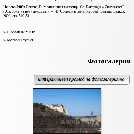
Нешева 2009:
Нешева, В. Мелнишкият манастир „Св. Богородица Спилеотиса“
(„Св. Зона“) в нови документи. // - В: Сборник в памет на проф. Велизар Велков,
2009, стр. 519-531.
© Николай ДАУТОВ
© Български турист
Фотогалерия
интерактивен преглед на фотогалерията