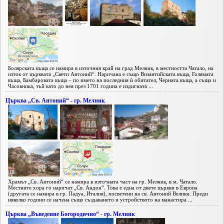
Болярската къща се намира в източния край на град Мелник, в местността Чатало, на
изток от църквата „Свети Антоний“. Наричана е също Византийската къща, Голямата
къща, Бамбаровата къща – по името на последния ѝ обитател, Черната къща, а също и
Часовника, тъй като до нея през 1701 година е издигната ...
Църква „Св. Антоний“ - гр. Мелник
Храмът „Св. Антоний“ се намира в източната част на гр. Мелник, в м. Чатало.
Местните хора го наричат „Св. Андон“. Това е една от двете църкви в Европа
(другата се намира в гр. Падуа, Италия), посветени на св. Антоний Велики. Преди
няколко години се начена също създаването и устройството на манастира ...
Църква „Въведение Богородично“ - гр. Мелник