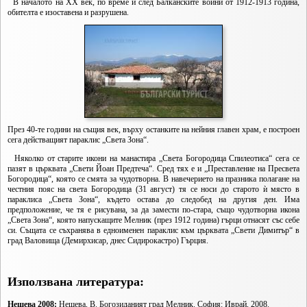
В началото на XX век, по време и след Балканските войни от 1912-1913 година,
обителта е изоставена и разрушена.
През 40-те години на същия век, върху останките на нейния главен храм, е построен
сега действащият параклис „Света Зона“.
Няколко от старите икони на манастира „Света Богородица Спилеотиса“ сега се
пазят в църквата „Свети Йоан Предтеча“. Сред тях е и „Преставление на Пресвета
Богородица“, която се смята за чудотворна. В навечерието на празника полагане на
честния пояс на света Богородица (31 август) тя се носи до старото ѝ място в
параклиса „Света Зона“, където остава до следобед на другия ден. Има
предположение, че тя е рисувана, за да замести по-стара, също чудотворна икона
„Света Зона“, която напускащите Мелник (през 1912 година) гърци отнасят със себе
си. Същата се съхранява в едноименен параклис към църквата „Свети Димитър“ в
град Валовища (Демирхисар, днес Сидирокастро) Гърция.
Използвана литература:
Нешева 2008:
Нешева, В. Богозиданият град Мелник. София: Иврай, 2008.