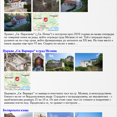
Храмът „Св. Параскева“ („Св. Петка“) е построен през 2010 година на малка площадка
по северния склон на рида, който огражда град Мелник от юг. Той е изграден върху
руините на по-стар храм, който функционира до началото на XX век. На това място е
имало църква още през VI век. Същата по-късно е некол ...
Църква „Св. Варвара“ в град Мелник
Църквата „Св. Варвара“ се намира в източната част на гр. Мелник, в непосредствена
близост на юг от Кордопуловата къща. Сградата е полуразрушена, но внушителна – с
приблизителни размери 25 на 10 м. От нея стоят само част от стените и покритият с
каменни плочи под. Предполага се, че храмът е построен ...
Болярската къща