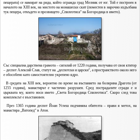
пещерата) се намират на рида, който огражда град Мелник от юг. Той е построен в
началото на XIII век, на мястото на монашески скит (поместен в нарочно издълбана
тук пещера, откъдето и прозвището „Спилеотиса“ на Богородица в името).
Със специална дарствена грамота – сигилий от 1220 година, получава от своя ктитор
– деспот Алексий Слав, статут на „деспотски и царски“, а пространството около него
е обособено като самостоятелно укрепено ядро.
В средата на XIII век, вероятно по време на въстанието на болярина Драгота (от
1255 година), манастирът е частично разрушен. Сред пострадалите сгради е и
църквата му, която носи името „Света Богородица Спилеотиса“. Скоро след това
комплексът е възстановен.
През 1365 година деспот Йоан Углеш подчинява обителта – прави я метох, на
манастира „Ватопед“ в Атон.