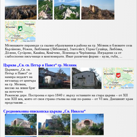
Мèлнишките пирамиди са скални образувания в района на гр. Мèлник и близките села
Кърлàново, Рòжен, Любòвище (Лѝбовище), Златолѝст, Гòрна Сушѝца, Любòвка,
Дòлени, Сугàрево, Кашѝна, Ковàчево, Лòзеница и Черèшница. Изградени са от
слабоспоени пясъчници и конгломерати. Имат различни форми – кули, гъби, ...
Църква „Св. св. Петър и Павел“ гр. Мелник
Църквата „Св. св.
Петър и Павел“ се
намира недалеч на
югозапад от центъра
на гр. Мелник,
високо на левия бряг
на поточето
Роженско дере. Построена е през 1840 г. върху останките на стара църква – от XII
или XIII век, която от своя страна стъпва на още по-ранна – от VI век. Днешният храм
представляв ...
Средновековна епископска църква „Св. Никола“