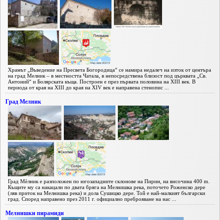
Храмът „Въведение на Пресвета Богородица“ се намира недалеч на изток от центъра
на град Мелник – в местността Чатала, в непосредствена близост под църквата „Св.
Антоний“ и Болярската къща. Построен е през първата половина на XIII век. В
периода от края на XIII до края на XIV век е направена стенопис ...
Град Мелник
Град Мèлник е разположен по югозападните склонове на Пирин, на височина 400 m.
Къщите му са накацали по двата бряга на Мелнишка река, поточето Роженско дере
(ляв приток на Мелнишка река) и дола Сушицко дере. Той е най-малкият български
град. Според направено през 2011 г. официално преброяване на нас ...
Мелнишки пирамиди