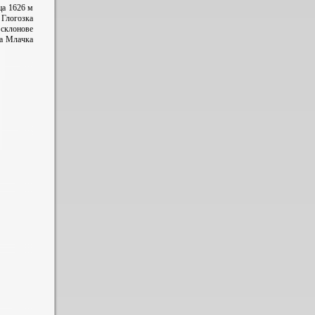
ца 1626 м
 Глогозка
 склонове
на Млачка