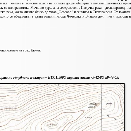
м н.в., който е в гористия пояс и не изпъква добре, обширната поляна Ешекчийска орни
ек се намира потока Мечкино дере, а на североизток е Памучка река – десни притоци на
лска река, която минава близо до хижа „Осогово“ и се влива в Скокова река. От южните
 които се обединяват в двата големи потока Чемерика и Влашки дол – леви притоци 
тоположение на връх Кюнек.
та на Република България – ЕТК 1:5000, картни листа к9-42-80, к9-43-65: