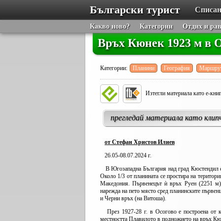
Български турист
Списан
Какво ново?
Категории
Отдих и ра
Връх Кюнек 1923 м в 
Категории:
Планини
География
Маршру
Изтегли материала като е-кни
прегледай материала като клип
от Стефан Христов Илиев
26.05-08.07.2024 г.
В Югозападна България над град Кюстендил се
Около 1/3 от планината се простира на територи
Македония. Първенецът ѝ връх Руен (2251 м) 
нарежда на пето място сред планинските първенц
и Черни връх (на Витоша).
През 1927-28 г. в Осогово е построена от кю
местността Плавилото в подножието на връх Кюн