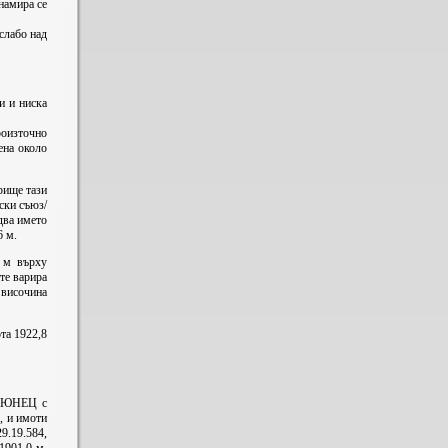
намира се
 слабо над
ви и ниска
ероизточно
ена около
рище тази
ски съюз/
два името
6 м.
 м върху
те варира
 височина
та 1922,8
а КЮНЕЦ с
, и имоти
.19.584,