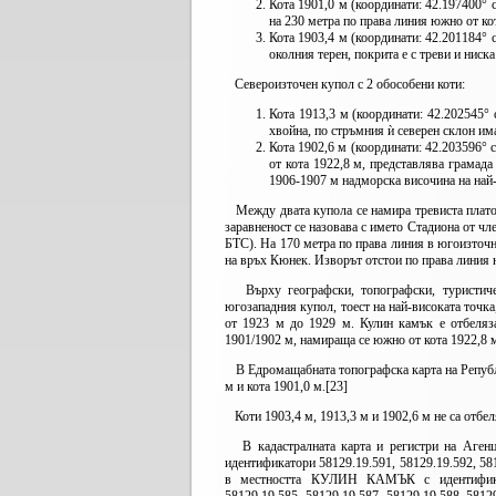
Кота 1901,0 м (координати: 42.197400° с
на 230 метра по права линия южно от ко
Кота 1903,4 м (координати: 42.201184° с.
околния терен, покрита е с треви и ниска
Североизточен купол с 2 обособени коти:
Кота 1913,3 м (координати: 42.202545° с
хвойна, по стръмния ѝ северен склон им
Кота 1902,6 м (координати: 42.203596° с
от кота 1922,8 м, представлява грамад
1906-1907 м надморска височина на най-
Между двата купола се намира тревиста платов
заравненост се назовава с името Стадиона от чл
БТС). На 170 метра по права линия в югоизточна
на връх Кюнек. Изворът отстои по права линия на
Върху географски, топографски, туристичес
югозападния купол, тоест на най-високата точка
от 1923 м до 1929 м. Кулин камък е отбеляза
1901/1902 м, намираща се южно от кота 1922,8 м. [
В Едромащабната топографска карта на Републи
м и кота 1901,0 м.[23]
Коти 1903,4 м, 1913,3 м и 1902,6 м не са отбел
В кадастралната карта и регистри на Агенц
идентификатори 58129.19.591, 58129.19.592, 58
в местността КУЛИН КАМЪК с идентификатори