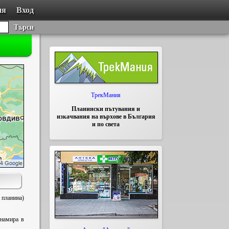
ия
Вход
Търси
ТрекМания
Планински пътувания и
изкачвания на върхове в България
и по света
 планина)
 намира в