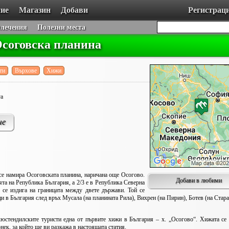
ие
Магазин
Добави
Регистрац
влечения
Полезни места
Осоговска планина
ти
Върхове
Хижи
га
че
 намира Осоговската планина, наричана още Осогово.
Добави в любими
ята на Република България, а 2/3 е в Република Северна
се издига на границата между двете държави. Той се
и в България след връх Мусала (на планината Рила), Вихрен (на Пирин), Ботев (на Стара
стендилските туристи една от първите хижи в България – х. „Осогово“. Хижата се
ек, за който ще ви разкажа в настоящата статия.