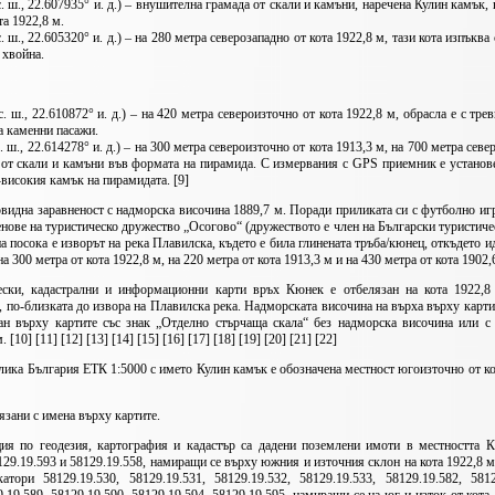
. ш., 22.607935° и. д.) – внушителна грамада от скали и камъни, наречена Кулин камък, 
та 1922,8 м.
 ш., 22.605320° и. д.) – на 280 метра северозападно от кота 1922,8 м, тази кота изпъква
 хвойна.
. ш., 22.610872° и. д.) – на 420 метра североизточно от кота 1922,8 м, обрасла е с тре
а каменни пасажи.
. ш., 22.614278° и. д.) – на 300 метра североизточно от кота 1913,3 м, на 700 метра сев
а от скали и камъни във формата на пирамида. С измервания с GPS приемник е установ
високия камък на пирамидата. [9]
идна заравненост с надморска височина 1889,7 м. Поради приликата си с футболно иг
енове на туристическо дружество „Осогово“ (дружеството е член на Български туристиче
 посока е изворът на река Плавилска, където е била глинената тръба/кюнец, откъдето и
 300 метра от кота 1922,8 м, на 220 метра от кота 1913,3 м и на 430 метра от кота 1902,
ки, кадастрални и информационни карти връх Кюнек е отбелязан на кота 1922,8
, по-близката до извора на Плавилска река. Надморската височина на върха върху карти
н върху картите със знак „Отделно стърчаща скала“ без надморска височина или с
10] [11] [12] [13] [14] [15] [16] [17] [18] [19] [20] [21] [22]
ка България ЕТК 1:5000 с името Кулин камък е обозначена местност югоизточно от ко
язани с имена върху картите.
ия по геодезия, картография и кадастър са дадени поземлени имоти в местностт
129.19.593 и 58129.19.558, намиращи се върху южния и източния склон на кота 1922,8 м
 58129.19.530, 58129.19.531, 58129.19.532, 58129.19.533, 58129.19.582, 58129