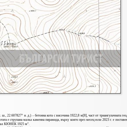
 ш., 22.607827° и. д.) – бетонна кота с височина 1922,8 м[8], част от триангулачната ге
отата е струпана малка каменна пирамида, върху която през месец юли 2023 г. е поставе
връх КЮНЕК 1925 м“.