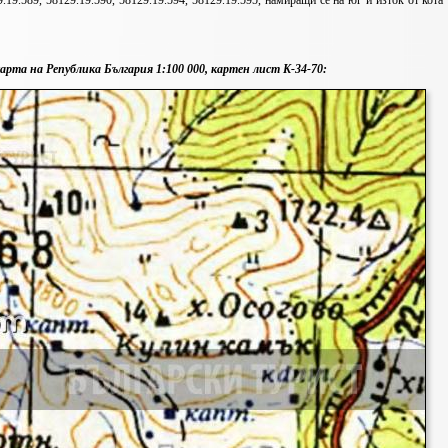
9.19.589, 58129.19.590, 58129.19.594, 58129.19.595, намиращи се на юг и изток от кота 
арта на Република България 1:100 000, картен лист K-34-70: