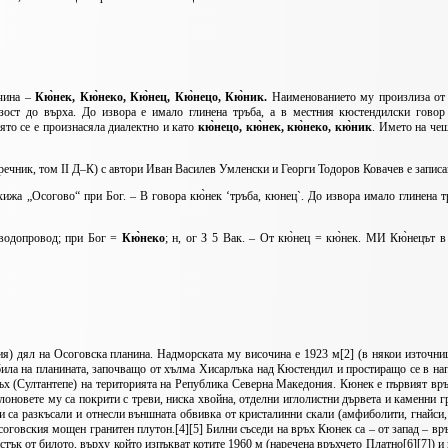
чина –
Кю̀нек, Кю̀неко, Кю̀нец, Кю̀нецо, Кю̀ник.
Наименованието му произлиза от
зост до върха. До извора е имало глинена тръба, а в местния кюстендилски говор
оято се е произнасяла диалектно и като
кю̀нецо, кю̀нек, кю̀неко, кю̀ник
. Името на чеш
чник, том II Д–К) с автори Иван Василев Умленски и Георги Тодоров Ковачев е записа
 хижа „Осогово“ при Бог. – В говора кю̀нек ‘тръба, кюнец`. До извора имало глинена т
 водопровод; при Бог =
Кю̀неко
; н, ог З 5 Вак. – От кю̀нец = кю̀нек. МИ Кю̀нецът в
) дял на Осоговска планина. Надморската му височина е 1923 м[2] (в някои източни
и била на планината, започващо от хълма Хисарлъка над Кюстендил и простиращо се в на
ъх (Султантепе) на територията на Република Северна Македония. Кюнек е първият връ
лоновете му са покрити с треви, ниска хвойна, отделни иглолистни дървета и каменни г
и са разкъсали и отнесли външната обвивка от кристалинни скали (амфиболити, гнайси,
 осоговския мощен гранитен плутон.[4][5] Билни съседи на връх Кюнек са – от запад – вр
астък от билото, върху който изпъкват котите 1960 м (наречена връхчето Платно[6][7]) и