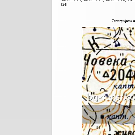
58129.19.585, 58129.19.587, 58129.19.588, 5812
[24]
Топографска к