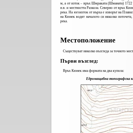
м, а от изток – връх Шмраката (Шманата) 1722 
н.в. и местността Разкола. Северно от връх Кюн
река. На югоизток от върха е изворът на Плави
на Кюнек водят началото си няколко поточета,
река.
Местоположение
Съществуват няколко възгледа за точното мес
Първи възглед:
Връх Кюнек има формата на два купола:
Едромащабна топографска кар