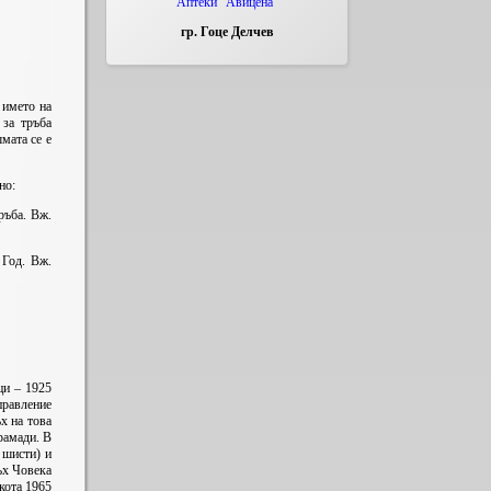
Аптеки "Авицена"
гр. Гоце Делчев
 името на
 за тръба
мата се е
но:
ръба. Вж.
 Год. Вж.
ци – 1925
правление
х на това
рамади. В
 шисти) и
ъх Човека
 кота 1965