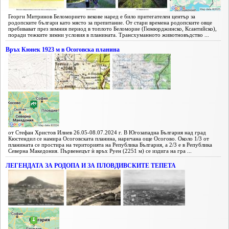
Георги Митринов Беломорието векове наред е било притегателен център за
родопските българи като място за препитание. От стари времена родопските овце
пребивават през зимния период в топлото Беломорие (Гюмюрджинско, Ксантийско),
поради тежките зимни условия в планината. Трансхуманното животновъдство ...
Връх Кюнек 1923 м в Осоговска планина
от Стефан Христов Илиев 26.05-08.07.2024 г. В Югозападна България над град
Кюстендил се намира Осоговската планина, наричана още Осогово. Около 1/3 от
планината се простира на територията на Република България, а 2/3 е в Република
Северна Македония. Първенецът ѝ връх Руен (2251 м) се издига на гра ...
ЛЕГЕНДАТА ЗА РОДОПА И ЗА ПЛОВДИВСКИТЕ ТЕПЕТА