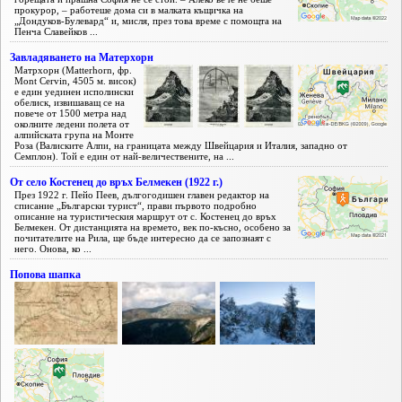
прокурор, – работеше дома си в малката къщичка на
„Дондуков-Булевард“ и, мисля, през това време с помощта на
Пенча Славейков ...
Завладяването на Матерхорн
Матрхорн (Matterhorn, фр.
Mont Cervin, 4505 м. висок)
е един уединен исполински
обелиск, извишаващ се на
повече от 1500 метра над
околните ледени полета от
алпийската група на Монте
Роза (Валиските Алпи, на границата между Швейцария и Италия, западно от
Семплон). Той е един от най-величествените, на ...
От село Костенец до връх Белмекен (1922 г.)
През 1922 г. Пейо Пеев, дългогодишен главен редактор на
списание „Български турист“, прави първото подробно
описание на туристическия маршрут от с. Костенец до връх
Белмекен. От дистанцията на времето, век по-късно, особено за
почитателите на Рила, ще бъде интересно да се запознаят с
него. Онова, ко ...
Попова шапка