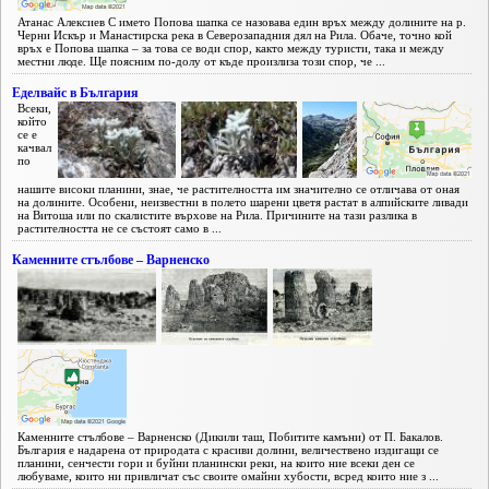
Атанас Алексиев С името Попова шапка се назовава един връх между долините на р.
Черни Искър и Манастирска река в Северозападния дял на Рила. Обаче, точно кой
връх е Попова шапка – за това се води спор, както между туристи, така и между
местни люде. Ще поясним по-долу от къде произлиза този спор, че ...
Еделвайс в България
Всеки,
който
се е
качвал
по
нашите високи планини, знае, че растителността им значително се отличава от оная
на долините. Особени, неизвестни в полето шарени цветя растат в алпийските ливади
на Витоша или по скалистите върхове на Рила. Причините на тази разлика в
растителността не се състоят само в ...
Каменните стълбове – Варненско
Каменните стълбове – Варненско (Дикили таш, Побитите камъни) от П. Бакалов.
България е надарена от природата с красиви долини, величествено издигащи се
планини, сенчести гори и буйни планински реки, на които ние всеки ден се
любуваме, които ни привличат със своите омайни хубости, всред които ние з ...