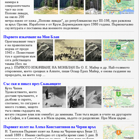
намира в
североизточната
част на село
Попови ливади,
на около 200
метра южно от хижа „Попови ливади“, до републикански път III-198, при разклона
за връх Ореляк. Изработен е от Крум Дерменджиев през 1980 година. Първоначално
скулптурата е поставена във военното поделение ...
Първото изкачване на Мон Блан
Оригиналният текст
е на правописната
норма от преди
1945 г. Поместният
тук е адаптиран към
сега действащата
такава (бел. на
ред.). ПЪРВОТО ИЗКАЧВАНЕ НА МОНБЛАН По О. Е. Майер и др. Най-голямото
откровение, което срещнах в Алпите, пише Оскар Ерих Майер, е онова създание на
природата, на което хор ...
Със ски и пикел през Скакавците
Куто Чипев
Удоволствието, което
доставя тръгването, е
дълбоко и скрито,
спотаено; то сигурно е
много голямо, защото
тъга свива сърдцата ни,
когато гледаме влак или омнибус да заминава. Тази тъга видях в очите на другарите
и в София, и в Самоков, и в Мала църква, където се разделяхме. При Мала църкв ...
Първият излет на Алеко Константинов на Черни връх
Н. Тантилов Първият излет на Алека на Черния-връх Беше 11.
юлий 1889 г. Имами свободно от служба време само 5 дни. В
горещата и прашна София не се стои. – Алеко вече не беше