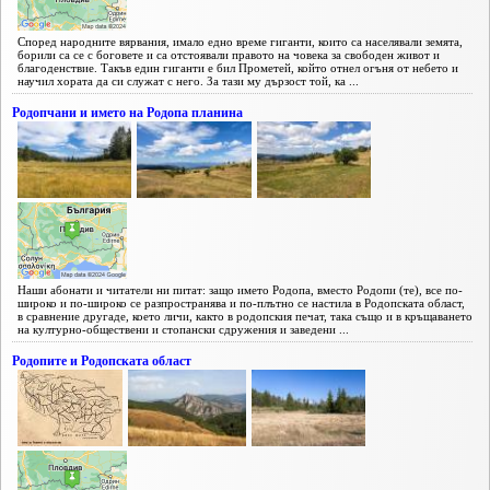
Според народните вярвания, имало едно време гиганти, които са населявали земята,
борили са се с боговете и са отстоявали правото на човека за свободен живот и
благоденствие. Такъв един гиганти е бил Прометей, който отнел огъня от небето и
научил хората да си служат с него. За тази му дързост той, ка ...
Родопчани и името на Родопа планина
Наши абонати и читатели ни питат: защо името Родопа, вместо Родопи (те), все по-
широко и по-широко се разпространява и по-плътно се настила в Родопската област,
в сравнение другаде, което личи, както в родопския печат, така също и в кръщаването
на културно-обществени и стопански сдружения и заведени ...
Родопите и Родопската област