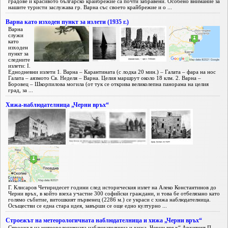
градове и красивото българско крайбрежие са почти забравени. Особено внимание за
нашите туристи заслужава гр. Варна със своето крайбрежие и о ...
Варна като изходен пункт за излети (1935 г.)
Варна
служи
като
изходен
пункт за
следните
излети: I.
Еднодневни излети 1. Варна – Карантината (с лодка 20 мин.) – Галата – фара на нос
Галата – аязмото Св. Неделя – Варна. Целия маршрут около 18 клм. 2. Варна –
Боровец – Шкорпилова могила (от тук се открива великолепна панорама на целия
град, за ...
Хижа-наблюдателница „Черни връх“
Г. Клисаров Четиридесет години след историческия излет на Алеко Константинов до
Черни връх, в който взеха участие 300 софийски граждани, и това бе отбелязано като
голямо събитие, витошкият първенец (2286 м.) се украси с хижа наблюдателница.
Осъществи се една стара идея, завърши се още едно културно ...
Строежът на метеорологичната наблюдателница и хижа „Черни връх“
Строежът на метеорологичната наблюдателница и хижа „Черни връх“ Архитект П.