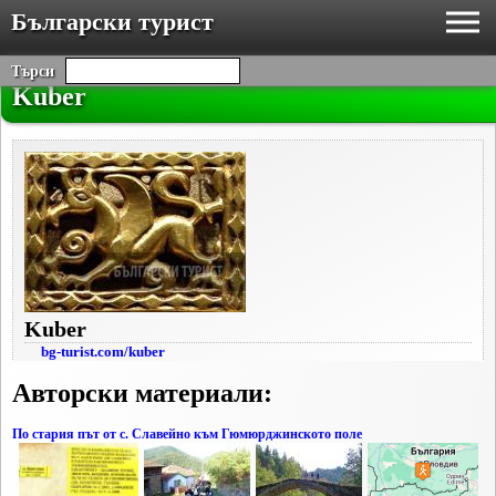
Български турист
Търси
Kuber
Kuber
bg-turist.com/kuber
Авторски материали:
По стария път от с. Славейно към Гюмюрджинското поле