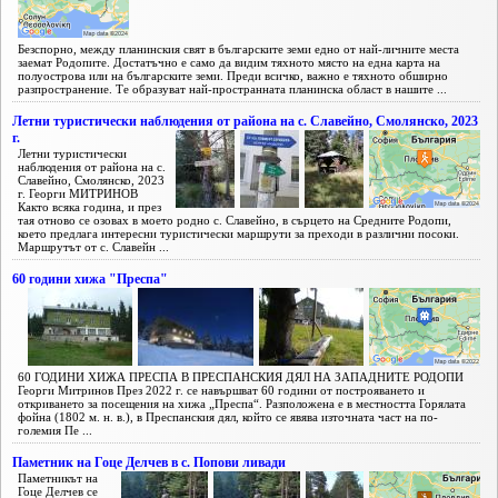
Безспорно, между планинския свят в българските земи едно от най-личните места
заемат Родопите. Достатъчно е само да видим тяхното място на една карта на
полуострова или на българските земи. Преди всичко, важно е тяхното обширно
разпространение. Те образуват най-пространната планинска област в нашите ...
Летни туристически наблюдения от района на с. Славейно, Смолянско, 2023
г.
Летни туристически
наблюдения от района на с.
Славейно, Смолянско, 2023
г. Георги МИТРИНОВ
Както всяка година, и през
тая отново се озовах в моето родно с. Славейно, в сърцето на Средните Родопи,
което предлага интересни туристически маршрути за преходи в различни посоки.
Маршрутът от с. Славейн ...
60 години хижа "Преспа"
60 ГОДИНИ ХИЖА ПРЕСПА В ПРЕСПАНСКИЯ ДЯЛ НА ЗАПАДНИТЕ РОДОПИ
Георги Митринов През 2022 г. се навършват 60 години от построяването и
откриването за посещения на хижа „Преспа“. Разположена е в местността Горялата
фойна (1802 м. н. в.), в Преспанския дял, който се явява източната част на по-
големия Пе ...
Паметник на Гоце Делчев в с. Попови ливади
Паметникът на
Гоце Делчев се