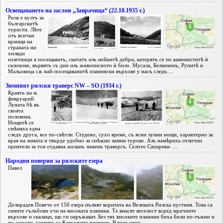
Освещаването на заслон „Заврачица“ (22.10.1935 г.)
Рила е култъ за
българскитѣ
туристи. Лѣте
отъ всички
краища на
страната ни
хиляди
излетници я посещаватъ, скитатъ изъ нейнитѣ дебри, катерятъ се по камениститѣ ѝ
склонове, вървятъ съ дни изъ живописното ѝ било. Мусала, Белмекенъ, Рупитѣ и
Мальовица сѫ най-посещаванитѣ планински върхове у насъ следъ ...
Зимният рилски траверс NW – SO (1934 г.)
Краятъ на м.
февруарий.
Луната бѣ въ
своята
половина.
Нощитѣ се
смѣняха една
следъ друга, все по-свѣтли. Студено, сухо време, съ ясни лунни нощи, характерно за
края на зимата и твърде удобно за снѣжни зимни турове. Азъ намѣрихь отлични
приятели за тоя отдавна желанъ зименъ траверсъ. Селото Сапарева- ...
Народни поверия за рилските езера
Павел
Делирадев Повече от 150 езера пълнят коритата на Великата Рилска пустиня. Това са
сините гълъбови очи на високата планина. Те внасят веселост всред мрачните
върхове и скалаци, що ги окръжават. Без тях високите планини биха били по-тъжни и
по-сурови, каквито са Кавказките планини. В тези сини ...