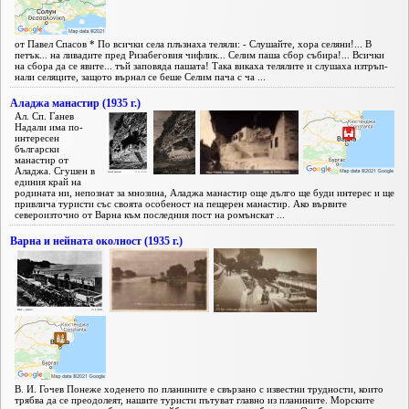
от Павел Спасов * По всички села плъзнаха теляли: - Слушайте, хора селяни!... В
петък... на ливадите пред Ризабеговия чифлик... Селим паша сбор събира!... Всички
на сбора да се явите... тъй заповяда пашата! Така викаха телялите и слушаха изтръп­
нали селяците, защото върнал се беше Се­лим пача с ча ...
Аладжа манастир (1935 г.)
Ал. Сп. Ганев
Надали има по-
интересен
български
манастир от
Аладжа. Сгушен в
единия край на
родината ни, непознат за мнозина, Аладжа манастир още дълго ще буди интерес и ще
привлича туристи със своята особеност на пещерен манастир. Ако вървите
североизточно от Варна към последния пост на ромънскат ...
Варна и нейната околност (1935 г.)
В. И. Гочев Понеже ходенето по планините е свързано с известни трудности, които
трябва да се преодолеят, нашите туристи пътуват главно из планините. Морските