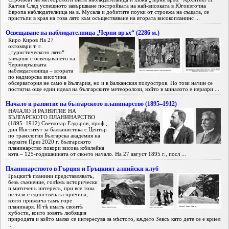
Калчев След успешното завършване постройката на най-високата в Югоизточна
Европа наблюдателница на в. Мусала и добитите поуки от строежа на същата, се
пристъпи в края на това лято към осъществяване на втората високопланинс ...
Освещаване на наблюдателница „Черни връх“ (2286 м.)
Киро Киров На 27
октомври т. г.
„туристическото лято“
завърши с освещаването на
Черновръшката
наблюдателница – втората
по надморска височина
обсерватория не само в България, но и в Балканския полуостров. По този начин се
постигна още един идеал на българските метеоролози, който в миналото е неразри ...
Начало и развитие на българското планинарство (1895–1912)
НАЧАЛО И РАЗВИТИЕ НА
БЪЛГАРСКОТО ПЛАНИНАРСТВО
(1895–1912) Светлозар Елдъров, проф.,
дин Институт за балканистика с Център
по тракология Българска академия на
науките През 2020 г. българското
планинарство по­кори висока юбилейна
кота – 125-годишнината от своето начало. На 27 август 1895 г., посл ...
Планинарството в Гърция и Гръцкият алпийски клуб
Гръцкитѣ планини представляватъ,
безъ съмнение, голѣмъ исторически
и митиченъ интересъ, при все това
не тази е единствената причина,
която привлича тамъ горе
планинаря. И тѣ иматъ своитѣ
хубости, които зовятъ любящия
природата и който малко се интересува за мѣстото, кѫдето Зевсъ като дете се е криел
...