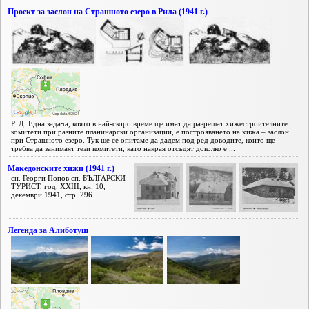
Проект за заслон на Страшното езеро в Рила (1941 г.)
Р. Д. Една задача, която в най-скоро време ще имат да разрешат хижестроителните
комитети при разните планинарски организации, е построяването на хижа – заслон
при Страшното езеро. Тук ще се опитаме да дадем под ред доводите, които ще
требва да занимаят тези комитети, като накрая отсъдят доколко е ...
Македонските хижи (1941 г.)
сн. Георги Попов сп. БЪЛГАРСКИ
ТУРИСТ, год. XXIII, кн. 10,
декември 1941, стр. 296.
Легенда за Алиботуш