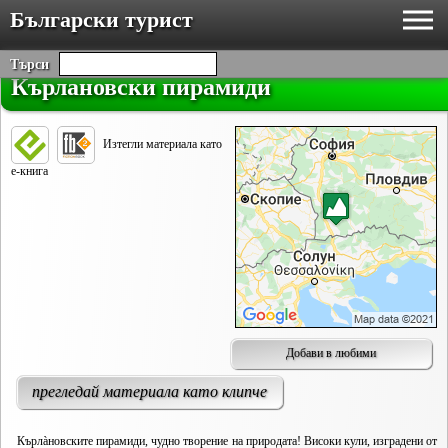
Български турист
Търси
Кърлановски пирамиди
Изтегли материала като
е-книга
Добави в любими
прегледай материала като клипче
Кърлàновските пирамиди, чудно творение на природата! Високи кули, изградени от