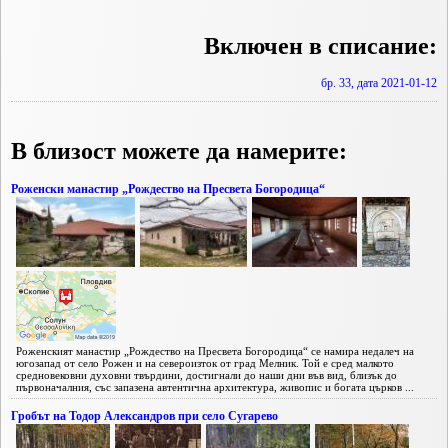
Включен в списание:
бр. 33, дата 2021-01-12
В близост можете да намерите:
Роженски манастир „Рождество на Пресвета Богородица“
Роженският манастир „Рождество на Пресвета Богородица“ се намира недалеч на
югозапад от село Рожен и на североизток от град Мелник. Той е сред малкото
средновековни духовни твърдини, достигнали до наши дни във вид, близък до
първоначалния, със запазена автентична архитектура, живопис и богата църков ...
Гробът на Тодор Александров при село Сугарево