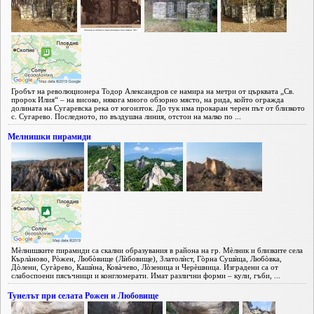
Гробът на революционера Тодор Александров се намира на метри от църквата „Св.
пророк Илия“ – на високо, някога много обзорно място, на рида, който огражда
долината на Сугаревска река от югоизток. До тук има прокаран черен път от близкото
с. Сугарево. Последното, по въздушна линия, отстои на малко по ...
Мелнишки пирамиди
Мèлнишките пирамиди са скални образувания в района на гр. Мèлник и близките села
Кърлàново, Рòжен, Любòвище (Лѝбовище), Златолѝст, Гòрна Сушѝца, Любòвка,
Дòлени, Сугàрево, Кашѝна, Ковàчево, Лòзеница и Черèшница. Изградени са от
слабоспоени пясъчници и конгломерати. Имат различни форми – кули, гъби, ...
Тунелът при селата Рожен и Любовище