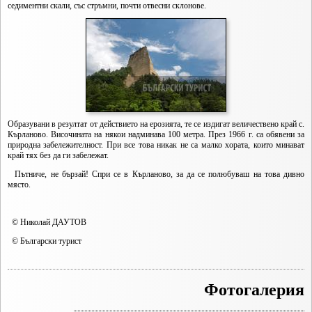
седиментни скали, със стръмни, почти отвесни склонове.
Образувани в резултат от действието на ерозията, те се издигат величествено край с.
Кърланово. Височината на някои надминава 100 метра. През 1966 г. са обявени за
природна забележителност. При все това никак не са малко хората, които минават
край тях без да ги забележат.
Пътниче, не бързай! Спри се в Кърланово, за да се полюбуваш на това дивно
място.
© Николай ДАУТОВ
© Български турист
Фотогалерия