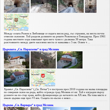
Между селата Рожен и Любовище се издига висок рид, със стръмни, на места почти
отвесни склонове. Той разделя долините на реките Роженска и Говедарска. През 1961
година местните хора изкопават през него тунел с дължина 39 метра. Така
разстоянието между двете населени места се намалява с 5 км. Освен ч ...
Църквата „Св. Параскева“ в град Мелник
Храмът „Св. Параскева“ („Св. Петка“) е построен през 2010 година на малка площадка
по северния склон на рида, който огражда град Мелник от юг. Той е изграден върху
руините на по-стар храм, който функционира до началото на XX век. На това място е
имало църква още през VI век. Същата по-късно е некол ...
Църква „Св. Варвара“ в град Мелник