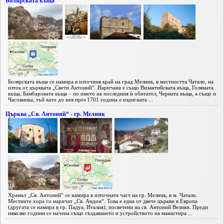
Болярската къща
Болярската къща се намира в източния край на град Мелник, в местността Чатало, на
изток от църквата „Свети Антоний“. Наричана е също Византийската къща, Голямата
къща, Бамбаровата къща – по името на последния ѝ обитател, Черната къща, а също и
Часовника, тъй като до нея през 1701 година е издигната ...
Църква „Св. Антоний“ - гр. Мелник
Храмът „Св. Антоний“ се намира в източната част на гр. Мелник, в м. Чатало.
Местните хора го наричат „Св. Андон“. Това е една от двете църкви в Европа
(другата се намира в гр. Падуа, Италия), посветени на св. Антоний Велики. Преди
няколко години се начена също създаването и устройството на манастира ...