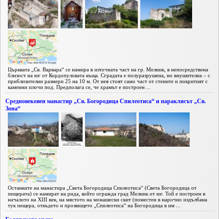
Църквата „Св. Варвара“ се намира в източната част на гр. Мелник, в непосредствена
близост на юг от Кордопуловата къща. Сградата е полуразрушена, но внушителна – с
приблизителни размери 25 на 10 м. От нея стоят само част от стените и покритият с
каменни плочи под. Предполага се, че храмът е построен ...
Средновековен манастир „Св. Богородица Спилеотиса“ и параклисът „Св.
Зона“
Останките на манастира „Света Богородица Спилеотиса“ (Света Богородица от
пещерата) се намират на рида, който огражда град Мелник от юг. Той е построен в
началото на XIII век, на мястото на монашески скит (поместен в нарочно издълбана
тук пещера, откъдето и прозвището „Спилеотиса“ на Богородица в им ...