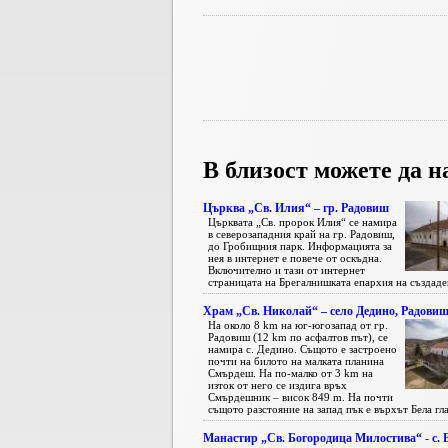
В близост можете да н
Църква „Св. Илия“ – гр. Радовиш
Църквата „Св. пророк Илия“ се намира
в северозападния край на гр. Радовиш,
до Гробищния парк. Информацията за
нея в интернет е повече от оскъдна.
Включително и тази от интернет
страницата на Брегалнишката епархия на създаден
Храм „Св. Николай“ – село Дедино, Радови
На около 8 km на юг-югозапад от гр.
Радовиш (12 km по асфалтов път), се
намира с. Дедино. Същото е застроено
почти на билото на малката планина
Смърдеш. На по-малко от 3 km на
изток от него се издига връх
Смърдешник – висок 849 m. На почти
същото разстояние на запад пък е върхът Бела глав
Манастир „Св. Богородица Милостива“ - с. 