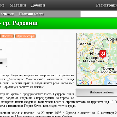
ие
Магазин
Добави
Регистрац
влечения
Полезни места
– гр. Радовиш
Църкви
Архитектура
га
че
 на гр. Радовиш, недалеч на североизток от сградата на
и бул. „Александър Македонски“.
Разположена е всред
в парк, на левия бряг на Радовишката река, което име
р. Струмица в горното си течение.
Добави в любими
ор на храма е предприемачът Ристо Гущеров, бивш
тик, родом от Радовиш. Според думите на хората, от
 почерпих някои сведения, този човек влага в строителството на църквата над 10 0
тът е изготвен от Георги Кочев, главен архитект на града.
вният камък е положен на 29 април 1997 г. Храмът е осветен на 12 октомври 20
пископа на Македонската православна църква Стефан.