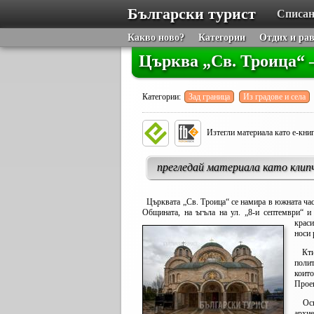
Български турист
Списан
Какво ново?
Категории
Отдих и ра
Църква „Св. Троица“ 
Категории:
Зад граница
Из градове и села
Изтегли материала като е-кни
прегледай материала като клип
Църквата „Св. Троица“ се намира в южната част
Общината, на ъгъла на ул. „8-и септември“ 
краси
носи 
Ктит
поли
които
Проек
Осно
архие