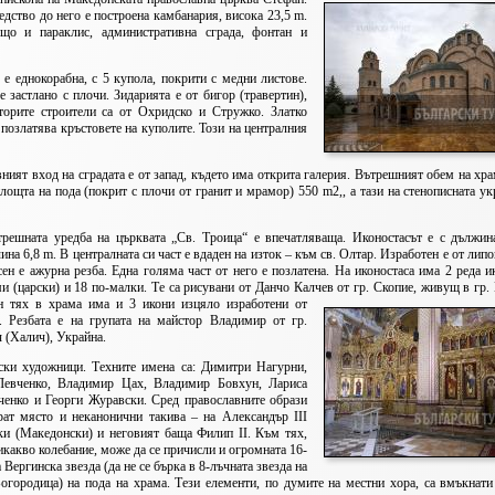
едство до него е построена камбанария, висока 23,5 m.
що и параклис, административна сграда, фонтан и
е еднокорабна, с 5 купола, покрити с медни листове.
 застлано с плочи. Зидарията е от бигор (травертин),
орите строители са от Охридско и Стружко. Златко
о позлатява кръстовете на куполите. Този на централния
ият вход на сградата е от запад, където има открита галерия.
Вътрешният обем на хра
лощта на пода (покрит с плочи от гранит и мрамор) 550 m2,, а тази на стенописната ук
ешната уредба на църквата „Св. Троица“ е впечатляваща. Иконостасът е с дължин
ина 6,8 m. В централната си част е вдаден на изток – към св. Олтар. Изработен е от лип
ен е ажурна резба. Една голяма част от него е позлатена. На иконостаса има 2 реда и
и (царски) и 18 по-малки. Те са рисувани от Данчо Калчев от гр. Скопие, живущ в гр. 
н тях в храма има и 3 икони изцяло изработени от
о. Резбата е на групата на майстор Владимир от гр.
 (Халич), Украйна.
ки художници. Техните имена са: Димитри Нагурни,
евченко, Владимир Цах, Владимир Бовхун, Лариса
енко и Георги Журавски.
Сред православните образи
рат място и неканонични такива – на Александър III
ки (Македонски) и неговият баща Филип II. Към тях,
икакво колебание, може да се причисли и огромната 16-
 Вергинска звезда (да не се бърка в 8-лъчната звезда на
огородица) на пода на храма. Тези елементи, по думите на местни хора, са вмъкнат