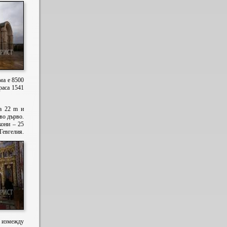
ма е 8500
раса 1541
а 22 m и
ово дърво.
кони – 25
Гевгелия.
и измежду