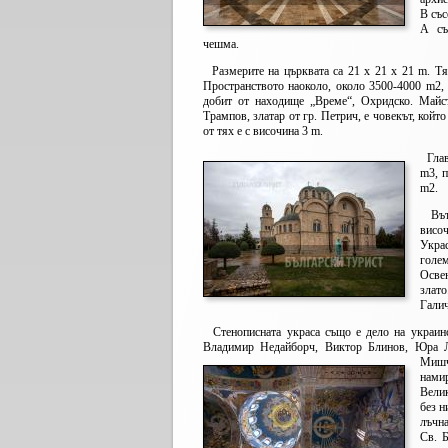
В със
А съ
чешма.
Размерите на църквата са 21 х 21 х 21 m. Тя 
Пространството наоколо, около 3500-4000 m2, е
добит от находище „Време“, Охридско. Майст
Трампов, златар от гр. Петрич, е човекът, койт
от тях е с височина 3 m.
Главн
m3, п
m2.
Вътр
височ
Украс
голем
Осве
злат
Галич
Стенописната украса също е дело на украинс
Владимир Недайборч, Виктор Блинов, Юра Л
Мишч
нами
Вели
без н
лъчна
Св. Б