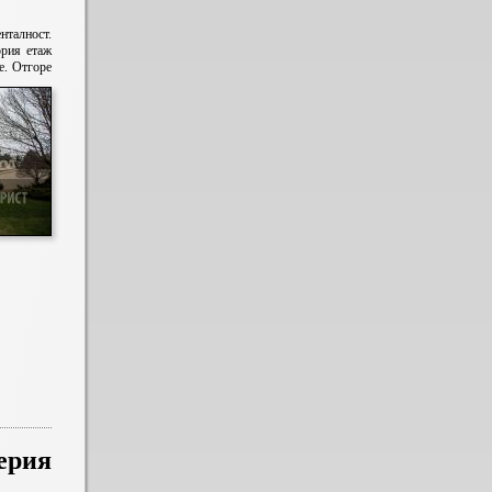
нталност.
ория етаж
е.
Отгоре
ерия