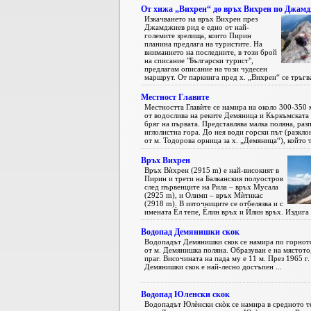
От хижа „Вихрен“ до връх Вихрен по Джамд
Изкачването на връх Вихрен през
Джамджиев рид е едно от най-
големите зрелища, които Пирин
планина предлага на туристите. На
вниманието на последните, в този брой
на списание "Български турист",
предлагам описание на този чудесен
маршрут. От паркинга пред х. „Вихрен“ се тръгва 
Местност Главите
Местността Главѝте се намира на около 300-350 
от водослива на реките Демяница и Къркъмската 
бряг на първата. Представлява малка поляна, ра
иглолистна гора. До нея води горски път (разкло
от м. Тодорова орница за х. „Демяница“), който т
Връх Вихрен
Връх Вѝхрен (2915 m) е най-високият в
Пирин и трети на Балканския полуостров
след първенците на Рила – връх Мусала
(2925 m), и Олимп – връх Мѝтикас
(2918 m). В източниците се отбелязва и с
имената Èл тепе, Èлин връх и Ѝлин връх. Издига 
Водопад Демянишки скок
Водопадът Демянишки скок се намира по горното
от м. Демянишка поляна. Образуван е на мястото
праг. Височината на пада му е 11 м. През 1965 г.
Демянишки скок е най-лесно достъпен ...
Водопад Юленски скок
Водопадът Юлèнски скòк се намира в средното т