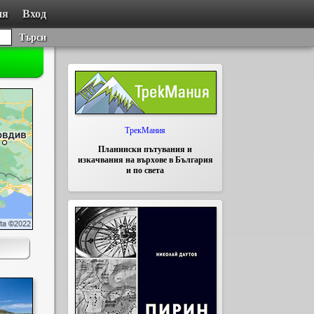
ия
Вход
Търси
ТрекМания
Планински пътувания и
изкачвания на върхове в България
и по света