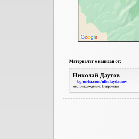
Материалът е написан от:
Николай Даутов
bg-turist.com/nikolaydautov
местонахождение: Неврокопъ