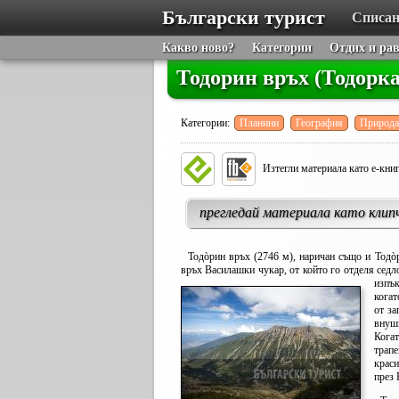
Български турист
Списан
Какво ново?
Категории
Отдих и ра
Тодорин връх (Тодорка
Категории:
Планини
География
Природа
Изтегли материала като е-кни
прегледай материала като клип
Тодòрин връх (2746 м), наричан също и Тодòрк
връх Василашки чукар, от който го отделя сед
изпъ
когат
от за
внуш
Когат
трап
крас
през 