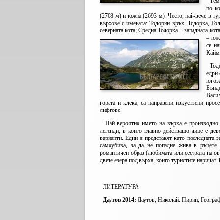
Темет
по ко
(2708 м) и южна (2693 м). Често, най-вече в ту
върхове с имената: Тодорин връх, Тодорка, Го
северната кота; Средна Тодорка – западната к
– южн
се на
Кайм
Тодор
едри 
югоз
Бънд
Васил
гората и клека, са направени изкуствени прос
лифтове.
Най-вероятно името на върха е производно о
легенди, в които главно действащо лице е дев
варианти. Едни я представят като последната з
самоубива, за да не попадне жива в ръцете 
романтичен образ (любимата или сестрата на ов
двете езера под върха, които туристите наричат 
ЛИТЕРАТУРА
Даутов 2014:
Даутов, Николай. Пирин, Географ