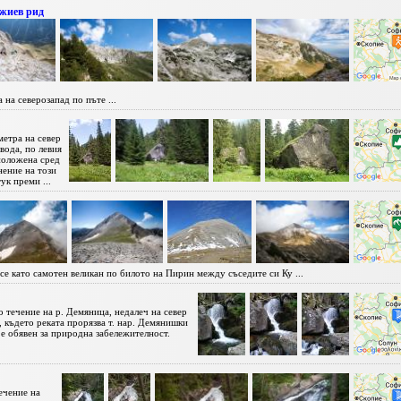
жиев рид
на северозапад по пъте ...
метра на север
вода, по левия
зположена сред
нение на този
ук преми ...
се като самотен великан по билото на Пирин между съседите си Ку ...
 течение на р. Демяница, недалеч на север
, където реката прорязва т. нар. Демянишки
 е обявен за природна забележителност.
ечение на