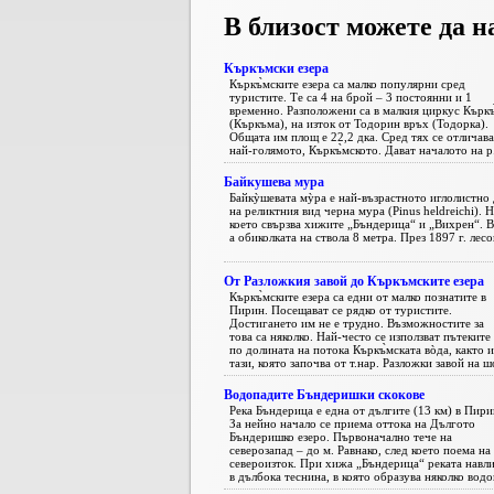
В близост можете да н
Къркъмски езера
Къркъ̀мските езера са малко популярни сред
туристите. Те са 4 на брой – 3 постоянни и 1
временно. Разположени са в малкия циркус Къркъ
(Къркъма), на изток от Тодорин връх (Тодорка).
Общата им площ е 22,2 дка. Сред тях се отличава
най-голямото, Къркъ̀мското. Дават началото на р. 
Байкушева мура
Байкỳшевата мỳра е най-възрастното иглолистно 
на реликтния вид черна мура (Pinus heldreichi). 
което свързва хижите „Бъндерица“ и „Вихрен“. В
а обиколката на ствола 8 метра. През 1897 г. лесо
От Разложкия завой до Къркъмските езера
Къркъ̀мските езера са едни от малко познатите в
Пирин. Посещават се рядко от туристите.
Достигането им не е трудно. Възможностите за
това са няколко. Най-често се използват пътеките
по долината на потока Къркъ̀мската вòда, както и
тази, която започва от т.нар. Разложки завой на шо
Водопадите Бъндеришки скокове
Река Бъндерица е една от дългите (13 км) в Пири
За нейно начало се приема оттока на Дългото
Бъндеришко езеро. Първоначално тече на
северозапад – до м. Равнако, след което поема на
североизток. При хижа „Бъндерица“ реката навли
в дълбока теснина, в която образува няколко водоп