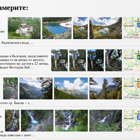
америте:
̀мо
Къркъ̀мската вода, ...
дърво в България, представител
Намира се на метри от шосето,
исочината му достига 22 метра,
въдът Костадин Бай ...
сето гр. Банско – х ...
н.
за
ада известни с имет ...