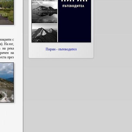
покрити с
а). На юг,
а на река
Пирин - пътеводител
оричен на
еста през