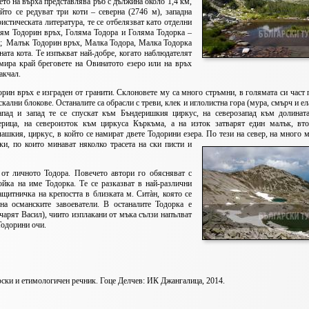
о на върха представлява ръб с дължина около 1,4 км,
йто се редуват три коти – северна (2746 м), западна
ристическата литература, те се отбелязват като отделни
лям Тодорин връх, Голяма Тодора и Голяма Тодорка –
ота; Малък Тодорин връх, Малка Тодора, Малка Тодорка
ата кота.
Те изпъкват най-добре, когато наблюдателят
мира край бреговете на Овинатото езеро или на връх
акчал.
ин връх е изграден от гранити. Склоновете му са много стръмни, в голямата си част 
скални блокове. Останалите са обрасли с треви, клек и иглолистна гора (мура, смърч и ел
апад и запад те се спускат към Бъндеришкия циркус, на северозапад към долинат
ерица, на североизток към циркуса Къркъма, а на изток затварят един малък, вт
ашкия, циркус, в който се намират двете Тодорини езера.
По тези на север, на много м
еки, по които минават няколко трасета на ски писти и
т личното Тодора. Повечето автори го обясняват с
ойка на име Тодорка. Те се разказват в най-различни
ащитничка на крепостта в близката м. Ситàн, която се
на османските завоеватели. В останалите Тодорка е
чарят Васил), чиито изплакани от мъка сълзи напълват
Тодорини очи.
ски и етимологичен речник. Гоце Делчев: ИК Джангалица, 2014.