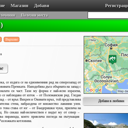
ие
Магазин
Добави
Регистрац
влечения
Полезни места
)
Върхове
га
че
а, се издига се на едноименния рид на северозапад от
ловината Премката.
Наподобява дъга обърната на запад с
кналата си част. Тази му форма е най-ясно изразена,
о се наблюдава от изток – от Полежанския рид. Гледан
пад – от връх Вихрен и Овинати връх, той представлява
Добави в любими
ителна стена, набраздена от множество лавинни улеи.
о това става от юг – от Бъндеришки чуки, прилича на
ец.
Но сякаш най-величествен е видът му от север –
ива пирамида, която привлича погледа на пътуващия
Разложката котловина.