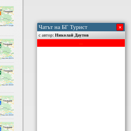
Чатът на БГ Турист
×
с автор:
Николай Даутов
...