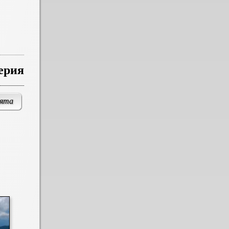
ерия
ията