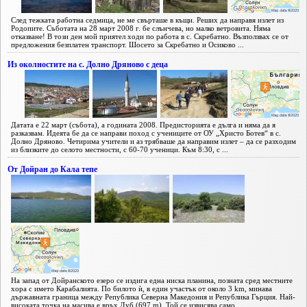
След тежката работна седмица, не ме свърташе в къщи. Реших да направя излет из
Родопите. Съботата на 28 март 2008 г. бе слънчева, но малко ветровита. Няма
отказване! В този ден мой приятел ходи по работа в с. Скребатно. Възползвах се от
предложения безплатен транспорт. Шосето за Скребатно и Осиково ...
Из околностите на с. Долно Дряново с деца
Датата е 22 март (събота), а годината 2008. Предисторията е дълга и няма да я
разказвам. Идеята бе да се направи поход с учениците от ОУ „Христо Ботев“ в с.
Долно Дряново. Четирима учители и аз трябваше да направим излет – да се разходим
из близките до селото местности, с 60-70 ученици. Към 8:30, с ...
От Дойран до Кала тепе
На запад от Дойранското езеро се издига една ниска планина, позната сред местните
хора с името Карабалията. По билото ѝ, в един участък от около 3 km, минава
държавната граница между Република Северна Македония и Република Гърция. Най-
високата точка на масива е връх Дуб (697 m). Той се извисява само ...