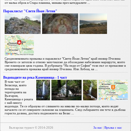
от малък оброк в Стара планина, минава през катедралите ...
Параклисът "Свети Йоан Летни"
Средновековната приказка и параклисът "Свети Йоан Летни" край язовир Пчелина
Времето се затопли и отново започнахме да обхождаме набелязани маршрути, които
сме планирали цяла година. В рубриката “На педя от София” този път се пренасяме в
средновековната приказка край язовир Пчелина. Или Лобош, ка ...
Водопадите на река Камешница - 1 част
В тази част от
Беласица, която
попада на
територията на
България,
Камешница е реката
с най-много
водопади. Тя се образува от сливането на няколко по-малки потоци, които водят
началото си от северните склонове на планината. След събирането им тече в дълбока
гориста долина, достига подножието на Белас ...
Български турист © 2014-2026
За нас
|
Връзка с нас