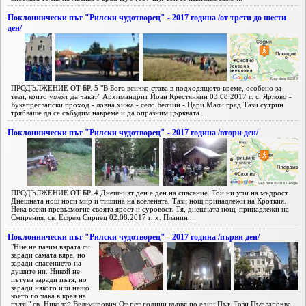
Поклоннически път "Рилски чудотворец" - 2017 година /от трети до шести
ден/
ПРОДЪЛЖЕНИЕ ОТ БР. 5 "В Бога всичко става в подходящото време, особено за
тези, които умеят да чакат" Архимандрит Йоан Крестянкин 03.08.2017 г. с. Ярлово -
Букапреслапски проход - ловна хижа - село Белчин - Цари Мали град Тази сутрин
трябваше да се събудим навреме и да опразним църквата ...
Поклоннически път "Рилски чудотворец" - 2017 година /втори ден/
ПРОДЪЛЖЕНИЕ ОТ БР. 4 Днешният ден е ден на спасение. Той ни учи на мъдрост.
Днешната нощ носи мир и тишина на вселената. Тази нощ принадлежи на Кроткия.
Нека всеки превъзмогне своята ярост и суровост. Тя, днешната нощ, принадлежи на
Смирения. св. Ефрем Сириец 02.08.2017 г. х. Планин ...
Поклоннически път "Рилски чудотворец" - 2017 година /първи ден/
"Ние не пазим вярата си
заради самата вяра, но
заради спасението на
душите ни. Никой не
пътува заради пътя, но
заради някого или нещо
което го чака в края на
пътя." св. Николай Велемирович От пет години вървя по един Път. Този Път започва