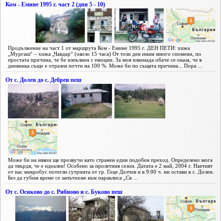
Ком - Емине 1995 г. част 2 (дни 5 - 10)
Продължение на част 1 от маршрута Ком - Емине 1995 г. ДЕН ПЕТИ: хижа
„Мургаш“ – хижа „Чавдар“ (около 15 часа) От този ден имам много спомени, по
простата причина, че бе изпълнен с емоции. За моя изненада обаче се оказа, че в
дневника също е отразен почти на 100 %. Може би по същата причина... Пора ...
От с. Долен до с. Дебрен пеш
Може би на някои ще прозвучи като странен един подобен преход. Определено мога
да твърдя, че е идеален! Особено за пролетния сезон. Датата е 2 май, 2004 г. Наетият
от нас микробус потегли сутринта от гр. Гоце Делчев и в 9:00 ч. ни остави в с. Долен.
Без да губим време се запътихме към параклиса „Св ...
От с. Осиково до с. Рибново и с. Буково пеш