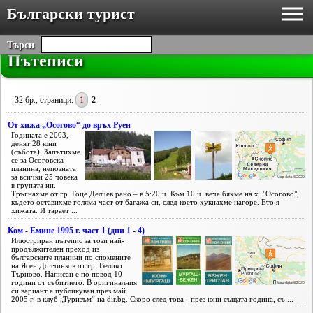
Български турист
Търси
Пътеписи
32 бр., страници:
1
2
От хижа „Осогово“ до връх Руен
Годината е 2003,
денят 28 юни
(събота). Запътихме
се за Осоговска
планина, непозната
за всички 25 човека
в групата ни.
Тръгнахме от гр. Гоце Делчев рано – в 5:20 ч. Към 10 ч. вече бяхме на х. "Осогово",
където оставихме голяма част от багажа си, след което хукнахме нагоре. Ето я
хижата. И тарает ...
Ком - Емине 1995 г. част 1 (дни 1 - 4)
Илюстриран пътепис за този най-
продължителен преход из
българските планини по спомените
на Ясен Долчинков от гр. Велико
Търново. Написан е по повод 10
години от събитието. В оригиналния
си вариант е публикуван през май
2005 г. в клуб „Туризъм“ на dir.bg. Скоро след това - през юни същата година, съ ...