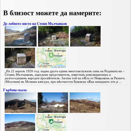
В близост можете да намерите:
До лобното място на Стоян Мълчанков
„На 22 априлъ 1920 год. падна другъ единъ многозаслужилъ синъ на Родината ни –
Стоянъ Мълчанковъ, народенъ представителъ, известенъ революционеръ и
дългогодишенъ народен просвѣтителъ. Загина той на пѪть от Неврокопъ за Разлогъ
(Мехомия) въ Момина клисура, при мѣстността Буковска лѪка нападнатъ отъ р ...
Гърбова скала