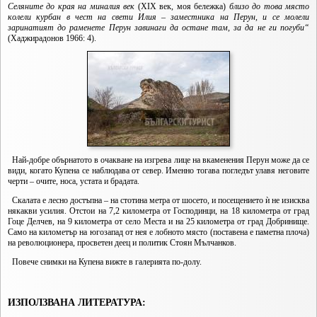
Селяните до края на миналия век
(XIX век, моя бележка)
близо до това място
колели курбан в чест на свети Илия – заместника на Перун, и се молели
заринатият до раменете Перун завинаги да остане там, за да не ги погуби“
(Хаджирадонов 1966: 4).
Най-добре обърнатото в очакване на изгрева лице на вкаменения Перун може да се
види, когато Купена се наблюдава от север. Именно тогава погледът улавя неговите
черти – очите, носа, устата и брадата.
Скалата е лесно достъпна – на стотина метра от шосето, и посещението ѝ не изисква
някакви усилия. Отстои на 7,2 километра от Господинци, на 18 километра от град
Гоце Делчев, на 9 километра от село Места и на 25 километра от град Добринище.
Само на километър на югозапад от нея е лобното място (поставена е паметна плоча)
на революционера, просветен деец и политик Стоян Мълчанков.
Повече снимки на Купена вижте в галерията по-долу.
ИЗПОЛЗВАНА ЛИТЕРАТУРА: