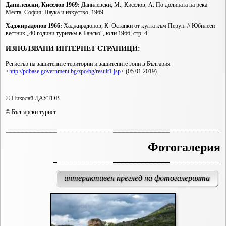
Данилевски, Киселов 1969:
Данилевски, М., Киселов, А. По долината на река
Места. София: Наука и изкуство, 1969.
Хаджирадонов 1966:
Хаджирадонов, К. Останки от култа към Перун. // Юбилеен
вестник „40 години туризъм в Банско“, юли 1966, стр. 4.
ИЗПОЛЗВАНИ ИНТЕРНЕТ СТРАНИЦИ:
Регистър на защитените територии и защитените зони в България
<
http://pdbase.government.bg/zpo/bg/result1.jsp
> (05.01.2019).
© Николай ДАУТОВ
© Български турист
Фотогалерия
интерактивен преглед на фотогалерията