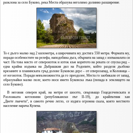
разклона за село Буково, река Места образува неголямо долинно разширение.
То е дълго малко над 2 километра, а широчината му достига 550 метра. Формата му,
поради особеностите на релефа, наподобява дъга, обърната на запад с изпъкналата си
част. На това място от североизток и изток към коритото на реката се спуска рид –
една крайна издънка на Дъбрашкия дял на Родопите, който разделя дълбоко
врязаните в планинската гръд долове Буковско дере – от северозапад, и Коловица –
от югоизток. Поради невъзможността да го преодолее, Места го заобикаля от запад,
образувайки малко поле, което носи името Буковска лъка (попада в землището на
село Буково).
В неговия северен край, на метри от шосето, свързващо Гоцеделчевската и
Разложката котловини (републикански път II-19), до крайпътния хан
„Двете лъвчета“, в самото речно легло, се издига огромна скала, която местното
население нарича Купена.