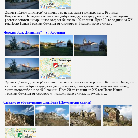
Храмът „Свети Димитър“ се намира се на площада в центъра на с. Корница,
Неврокопско. Оградена е от неголям добре поддържан двор, в който до неотдавна
растеше вековен чинар, чиято възраст бе около 400 години. През 20-те години на XX
век Паско Илиев Терзиев, бежанец от сярското с. Фращен, като учител ...
Черква „Св. Димитър“ – с . Корница
Храмът „Свети Димитър“ се намира се на площада в центъра на с. Корница. Оградена
е от неголям, добре поддържан двор, в който до неотдавна растеше вековен чинар,
чиято възраст бе около 400 години. През 20-те години на XX век Паско Илиев
Терзиев, бежанец от сярското с. Фращен, като учител, получава п ...
Скалнoто образувание Сватбата (Друманови скали)