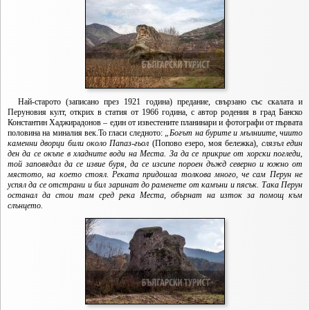
Най-старото (записано през 1921 година) предание, свързано със скалата и
Перуновия култ, открих в статия от 1966 година, с автор родения в град Банско
Константин Хаджирадонов – един от известените планинари и фотографи от първата
половина на миналия век.То гласи следното:
„Богът на бурите и мълниите, чиито
каменни дворци били около Папаз-гьол
(Попово езеро, моя бележка)
, слязъл един
ден да се окъпе в хладните води на Места. За да се прикрие от хорски погледи,
той заповядал да се извие буря, да се изсипе пороен дъжд северно и южно от
мястото, на което стоял. Реката придошла толкова много, че сам Перун не
успял да се отстрани и бил заринат до раменете от камъни и пясък. Така Перун
останал да стои там сред река Места, обърнат на изток за помощ към
слънцето.