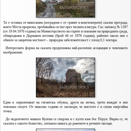
Тя е останка от някогашна (изградена е от гранит и конгломерати) скална преграда,
която Места прорязва, пробивайки си път през тясната клисура. Със заповед № 1187
(от 19.04.1976 година) на Министерството на горите и опазване на природната среда,
обнародвана в Държавен вестник (брой 44 от 1976 година), районът около нея е
обявен за защитена местност – природна забележителност с площ 0,1 хектара.
Интересната форма на скалата предизвиква най-различни асоциации в човешкото
въображение.
Едни я оприличават на гигантска обувка, други на мечка, трети виждат в нея
човешки силует. От няколко години се заговори, че мястото е и силна енергийна
точка.
До недалечното минало Купена се свързва и с култа към бог Перун. Вярва се, че
скалата е самото божество, затънало някога до раменете в речните пясъци.