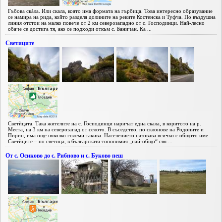
Гъбова скàла. Или скала, която има формата на гърбица. Това интересно образувание
се намира на рида, който разделя долините на реките Костенска и Туфча. По въздушна
линия отстои на малко повече от 2 км северозападно от с. Господинци. Най-лесно
обаче се достига тя, ако се подходи откъм с. Баничан. Ка ...
Светиците
Светѝцата. Така жителите на с. Господинци наричат една скала, в коритото на р.
Места, на 3 км на северозапад от селото. В съседство, по склонове на Родопите и
Пирин, има още няколко големи такива. Населението назовава всички с общото име
Светѝците – по светица, в българската топонимия „най-общо“ свя ...
От с. Осиково до с. Рибново и с. Буково пеш