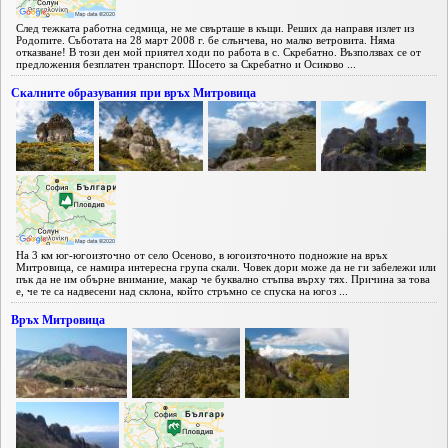
След тежката работна седмица, не ме свърташе в къщи. Реших да направя излет из
Родопите. Съботата на 28 март 2008 г. бе слънчева, но малко ветровита. Няма
отказване! В този ден мой приятел ходи по работа в с. Скребатно. Възползвах се от
предложения безплатен транспорт. Шосето за Скребатно и Осиково ...
Скалните образувания при връх Митровица
На 3 км юг-югоизточно от село Осеново, в югоизточното подножие на връх
Митровица, се намира интересна група скали. Човек дори може да не ги забележи или
пък да не им обърне внимание, макар че буквално стъпва върху тях. Причина за това
е, че те са надвесени над склона, който стръмно се спуска на югоз ...
Връх Митровица