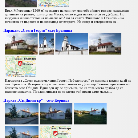
Връх Мѝтровица (1360 м) се издига на един от многобройните ридове, разделящи
долините на реките, притоци на Места, които водят началото си от Дъбраш. По
въздушна линия отстои на по-малко от 3 км от селата Филипово и Осеново – на
югоизток от първото и на югозапад от второто. На север и североизток ск ...
Параклис „Свети Георги“ село Брезница
Параклисът „Свети великомъченик Георги Победоносец“ се намира в южния край на
село Брезница. Историята му е свързана с името на Димитър Станков, преселник от
близкото село Обидим. Един ден му се присънва, че на това място трябва да се
издигне манастир. Поради липсата на средства той прави само малък ...
Църква „Св. Димитър“ – село Корница