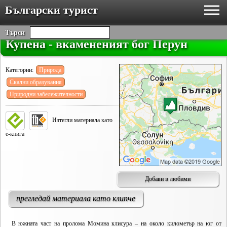
Български турист
Търси
Купена - вкамененият бог Перун
Категории:
Природа
Скални образувания
Природни забележителности
Изтегли материала като
е-книга
Добави в любими
прегледай материала като клипче
В южната част на пролома Момина клисура – на около километър на юг от