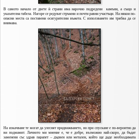
В самото начало от двете ѝ страни има нарочно подредени камъни, а също и
указателна табела. Нагоре се редуват стръмни и почти равни участъци. На някои по-
опасни места са поставени осигурителни въжета. С използването им трябва да се
внимава.
На изкачване те могат да улеснят придвижването, но при спускане е по-вероятно да
ви подмамят. Личното ми мнение е, че е добре, възможно най-скоро, да бъдат
заменени със здрав парапет – дървен или метален, който ще даде необходимата