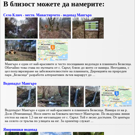
В близост можете да намерите:
Село Ключ - местн. Манастирчето - водопад Мангъро
Мангъро е един от най-красивите и често посещавани водопади в планината Беласица.
Обичайно това става по пътеката от с. Скрът, близо до което се намира. Неотдавна, с
цел популяризиране на забележителностите на планината, Дирекцията на природен
парк „Беласица“ разработи алтернативен лъчев маршрут до ...
Водопадът Мангъро
Водопадът Мангъро е един от най-красивите в планината Беласица. Намира се на р.
Доло (Ремешница). Носи името на близката местност Мангърско. По въздушна линия
отстои на около 1,5 км юг-югозападно от с. Скрът. Той е лесно достъпен. От центъра
на селото се тръгва по улицата на юг. За ориентир служат ...
Яворнишки водопад