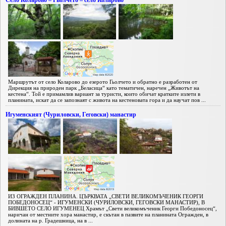
Село Коларово – Гьолчето – село Коларово
Маршрутът от село Коларово до езерото Гьолчето и обратно е разработен от
Дирекция на природен парк „Беласица“ като тематичен, наречен „Животът на
кестена“. Той е примамлив вариант за туристи, които обичат кратките излети в
планината, искат да се запознаят с живота на кестеновата гора и да научат пов ...
Игуменският (Чуриловски, Геговски) манастир
ИЗ ОГРАЖДЕН ПЛАНИНА. ЦЪРКВАТА „СВЕТИ ВЕЛИКОМЪЧЕНИК ГЕОРГИ
ПОБЕДОНОСЕЦ“ - ИГУМЕНСКИ (ЧУРИЛОВСКИ, ГЕГОВСКИ МАНАСТИР), В
БИВШЕТО СЕЛО ИГУМЕНЕЦ Храмът „Свети великомъченик Георги Победоносец“,
наричан от местните хора манастир, е скътан в пазвите на планината Огражден, в
долината на р. Градешница, на в ...