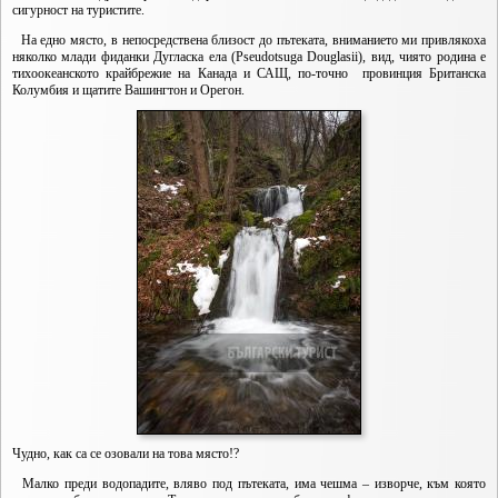
сигурност на туристите.
На едно място, в непосредствена близост до пътеката, вниманието ми привлякоха
няколко млади фиданки Дугласка ела (Pseudotsuga Douglasii), вид, чиято родина е
тихоокеанското крайбрежие на Канада и САЩ, по-точно провинция Британска
Колумбия и щатите Вашингтон и Орегон.
Чудно, как са се озовали на това място!?
Малко преди водопадите, вляво под пътеката, има чешма – изворче, към която