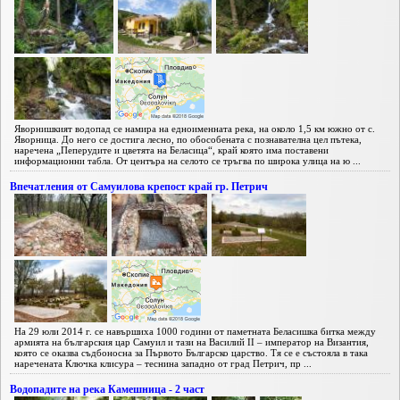
Яворнишкият водопад се намира на едноименната река, на около 1,5 км южно от с.
Яворница. До него се достига лесно, по обособената с познавателна цел пътека,
наречена „Пеперудите и цветята на Беласица“, край която има поставени
информационни табла. От центъра на селото се тръгва по широка улица на ю ...
Впечатления от Самуилова крепост край гр. Петрич
На 29 юли 2014 г. се навършиха 1000 години от паметната Беласишка битка между
армията на българския цар Самуил и тази на Василий II – император на Византия,
която се оказва съдбоносна за Първото Българско царство. Тя се е състояла в така
наречената Ключка клисура – теснина западно от град Петрич, пр ...
Водопадите на река Камешница - 2 част