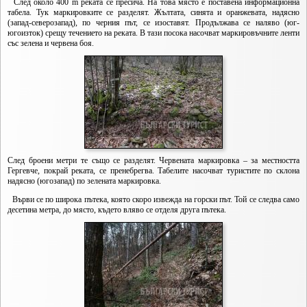
След около 400 m реката се пресича. На това място е поставена информационна
табела. Тук маркировките се разделят. Жълтата, синята и оранжевата, надясно
(запад-северозапад), по черния път, се изоставят. Продължава се наляво (юг-
югоизток) срещу течението на реката. В тази посока насочват маркировъчните ленти
със зелена и червена боя.
След броени метри те също се разделят. Червената маркировка – за местността
Гергевче, покрай реката, се пренебрегва. Табелите насочват туристите по склона
надясно (югозапад) по зелената маркировка.
Върви се по широка пътека, която скоро извежда на горски път. Той се следва само
десетина метра, до място, където вляво се отделя друга пътека.