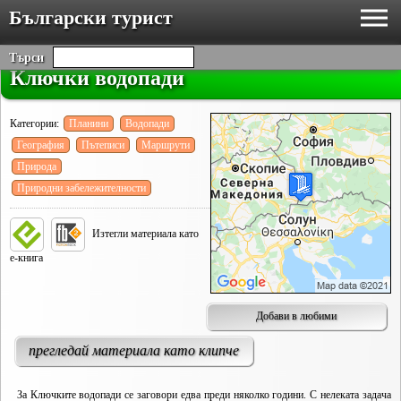
Български турист
Търси
Ключки водопади
Категории:
Планини
Водопади
География
Пътеписи
Маршрути
Природа
Природни забележителности
Изтегли материала като
е-книга
Добави в любими
прегледай материала като клипче
За Ключките водопади се заговори едва преди няколко години. С нелеката задача