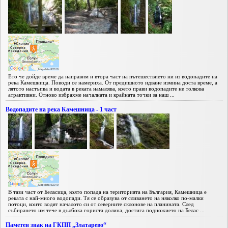
Ето че дойде време да направим и втора част на пътешествието ни из водопадите на
река Камешница. Поводи се намериха. От предишното идване измина доста време, а
лятото настъпва и водата в реката намалява, което прави водопадите не толкова
атрактивни. Отново избрахме началната и крайната точки за наш ...
Водопадите на река Камешница - 1 част
В тази част от Беласица, която попада на територията на България, Камешница е
реката с най-много водопади. Тя се образува от сливането на няколко по-малки
потоци, които водят началото си от северните склонове на планината. След
събирането им тече в дълбока гориста долина, достига подножието на Белас ...
Паметен знак на ГКПП „Златарево“