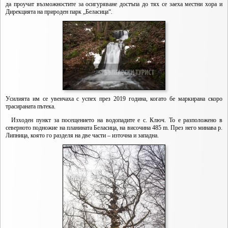
да проучат възможностите за осигуряване достъпа до тях се заеха местни хора и
Дирекцията на природен парк „Беласица“.
Усилията им се увенчаха с успех през 2019 година, когато бе маркирана скоро
трасираната пътека.
Изходен пункт за посещението на водопадите е с. Ключ. То е разположено в
северното подножие на планината Беласица, на височина 485 m. През него минава р.
Липница, която го разделя на две части – източна и западна.