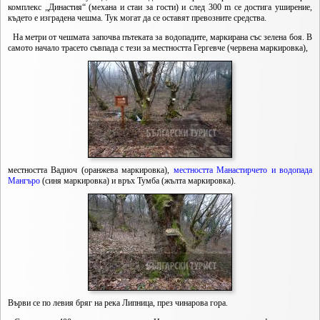
комплекс „Династия“ (механа и стаи за гости) и след 300 m се достига уширение,
където е изградена чешма. Тук могат да се оставят превозните средства.
На метри от чешмата започва пътеката за водопадите, маркирана със зелена боя. В
самото начало трасето съвпада с тези за местността Гергевче (червена маркировка),
местността Вадиоч (оранжева маркировка),
местността Манастирчето и водопада
Мангъро
(синя маркировка) и връх Тумба (жълта маркировка).
Върви се по левия бряг на река Липница, през чинарова гора.