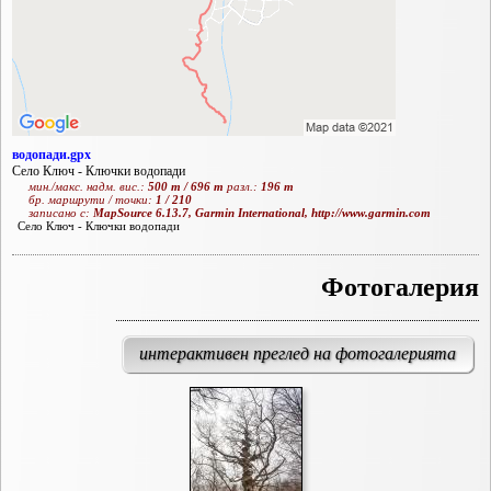
водопади.gpx
Село Ключ - Ключки водопади
мин./макс. надм. вис.:
500 m / 696 m
разл.:
196 m
бр. маршрути / точки:
1 / 210
записано с:
MapSource 6.13.7, Garmin International, http://www.garmin.com
Село Ключ - Ключки водопади
Фотогалерия
интерактивен преглед на фотогалерията