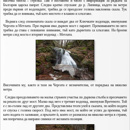
насочва табела – стрелка. Там е поставено и табло с информация за рядката за
България царска папрат. Следва кратко спускане до р. Липница, където на метри
преди първия от водопадите, трябва да се преодолее голяма наклонена скала. Тук
трябва да се внимава, тъй като мястото е влажно и хлъзгаво.
Веднага след споменатата скала се виждат два от Ключките водопади, именувани
Чергата и Метлата. При първия има дървен мост с парапет. Преминаването по него
трябва да става с повишено внимание, тъй като дърветата са хлъзгави. На броени
метри след моста е вторият водопад – Метлата.
Височината му, както и тази на Чергата е незначителна, от порядъка на няколко
метра.
Следва преодоляването на малък стръмен участък по дървена стълба и пресичането
на реката по друг мост. Малко над него е третият водопад, именуван Вретеното. Той
е с по-голям пад от другите два. Представлява тесен улей в скалата, по който водата
се спуска с голяма скорост. Под него има мост, по който не успях да премина, тъй
като водата го заливаше, а пръските ѝ, които се разнасяха на няколко метра в страни,
ми попречиха да направя снимки от желаната позиция.