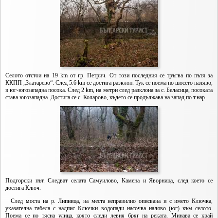
Селото отстои на 19 km от гр. Петрич. От този последния се тръгва по пътя за
ККПП „Златарево“. След 5.6 km се достига разклон. Тук се поема по шосето наляво,
в юг-югозападна посока. След 2 km, на метри след разклона за с. Беласица, посоката
става югозападна. Достига се с. Коларово, където се продължава на запад по т.нар.
Подгорски път. Следват селата Самуилово, Камена и Яворница, след което се
достига Ключ.
След моста на р. Липница, на места неправилно описвана и с името Ключка,
указателна табела с надпис Ключки водопади насочва наляво (юг) към селото.
Поема се по тясна улица, която следи левия бряг на реката. Минава се край