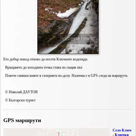
Ето добър повод отново да посетя Ключките водопади.
Връщането до изходната точка става по същия път.
Повече снимки вижте в галерията по-долу. Налична е и GPS следа на маршрута.
© Николай ДАУТОВ
© Български турист
GPS маршрути
Село Ключ
- Ключки