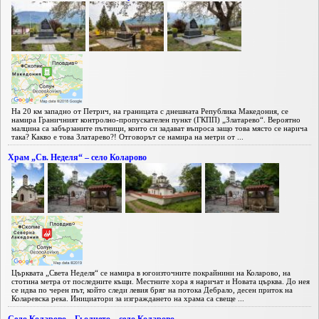
На 20 км западно от Петрич, на границата с днешната Република Македония, се
намира Граничният контролно-пропускателен пункт (ГКПП) „Златарево“. Вероятно
малцина са забързаните пътници, които си задават въпроса защо това място се нарича
така? Какво е това Златарево?! Отговорът се намира на метри от ...
Храм „Св. Неделя“ – село Коларово
Църквата „Света Неделя“ се намира в югоизточните покрайнини на Коларово, на
стотина метра от последните къщи. Местните хора я наричат и Новата църква. До нея
се идва по черен път, който следи левия бряг на потока Дебрало, десен приток на
Коларевска река. Инициатори за изграждането на храма са свеще ...