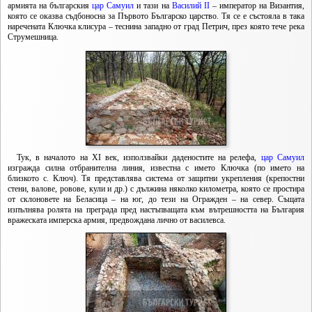
армията на българския
цар Самуил
и тази на
Василий II
– император на Византия,
която се оказва съдбоносна за Първото Българско царство. Тя се е състояла в така
наречената Ключка клисура – теснина западно от град Петрич, през която тече река
Струмешница.
Тук, в началото на XI век, използвайки даденостите на релефа,
цар Самуил
изгражда силна отбранителна линия, известна с името Ключка (по името на
близкото с. Ключ). Тя представлява система от защитни укрепления (крепостни
стени, валове, ровове, кули и др.) с дължина няколко километра, която се простира
от склоновете на Беласица – на юг, до тези на Огражден – на север. Същата
изпълнява ролята на преграда пред настъпващата към вътрешността на България
вражеската имперска армия, предвождана лично от василевса.