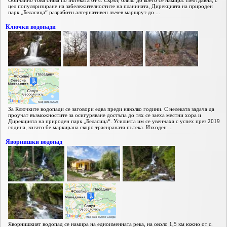
Обичайно това става по пътеката от с. Скрът, близо до което се намира. Неотдавна, с
цел популяризиране на забележителностите на планината, Дирекцията на природен
парк „Беласица“ разработи алтернативен лъчев маршрут до ...
Ключки водопади
За Ключките водопади се заговори едва преди няколко години. С нелеката задача да
проучат възможностите за осигуряване достъпа до тях се заеха местни хора и
Дирекцията на природен парк „Беласица“. Усилията им се увенчаха с успех през 2019
година, когато бе маркирана скоро трасираната пътека. Изходен ...
Яворнишки водопад
Яворнишкият водопад се намира на едноименната река, на около 1,5 км южно от с.