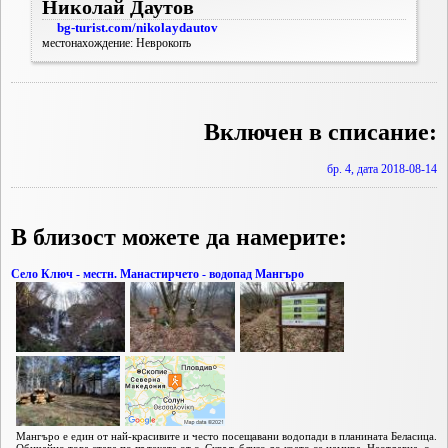
Николай Даутов
bg-turist.com/nikolaydautov
местонахождение: Неврокопъ
Включен в списание:
бр. 4, дата 2018-08-14
В близост можете да намерите:
Село Ключ - местн. Манастирчето - водопад Мангъро
Мангъро е един от най-красивите и често посещавани водопади в планината Беласица.