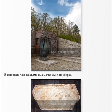
В източната част на хълма има малка музейна сбирка.