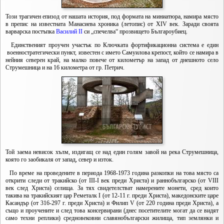
Този трагичен епизод от нашата история, под формата на миниатюра, намира място
в препис на известната Манасиева хроника (летопис) от XIV век. Заради своята
варварска постъпка
Василий II
си „спечелва“ прозвището Българоубиец.
Единственият проучен участък по Ключката фортификационна система е един
военностратегически пункт, известен с името Самуилова крепост, който се намира в
нейния северен край, на малко повече от километър на запад от днешното село
Струмешница и на 16 километра от гр. Петрич.
Той заема невисок хълм, издигащ се над един голям завой на река Струмешница,
която го заобикаля от запад, север и изток.
По време на проведените в периода 1968-1973 година разкопки на това място са
открити следи от тракийско (от III-I век преди Христа) и раннобългарско (от VIII
век след Христа) селища. За тях свидетелстват намерените монети, сред които
такива на тракийският цар Реметалк I (от 12-11 г. преди Христа), македонските царе
Касандър (от 316-297 г. преди Христа) и Филип V (от 220 година преди Христа), а
също и проучените и след това консервирани (днес посетителите могат да се видят
само техни реплики) средновековни славянобългарски жилища, тип землянки и