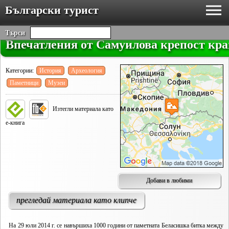
Български турист
Търси
Впечатления от Самуилова крепост кра
Категории:
История
Археология
Паметници
Музеи
Изтегли материала като
е-книга
Добави в любими
прегледай материала като клипче
На 29 юли 2014 г. се навършиха 1000 години от паметната Беласишка битка между