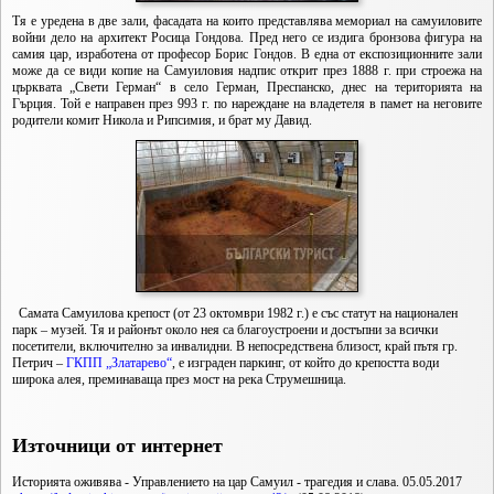
Тя е уредена в две зали, фасадата на които представлява мемориал на самуиловите
войни дело на архитект Росица Гондова. Пред него се издига бронзова фигура на
самия цар, изработена от професор Борис Гондов. В една от експозиционните зали
може да се види копие на Самуиловия надпис открит през 1888 г. при строежа на
църквата „Свети Герман“ в село Герман, Преспанско, днес на територията на
Гърция. Той е направен през 993 г. по нареждане на владетеля в памет на неговите
родители комит Никола и Рипсимия, и брат му Давид.
Самата Самуилова крепост (от 23 октомври 1982 г.) е със статут на национален
парк – музей. Тя и районът около нея са благоустроени и достъпни за всички
посетители, включително за инвалидни. В непосредствена близост, край пътя гр.
Петрич –
ГКПП „Златарево“
, е изграден паркинг, от който до крепостта води
широка алея, преминаваща през мост на река Струмешница.
Източници от интернет
Историята оживява - Управлението на цар Самуил - трагедия и слава. 05.05.2017