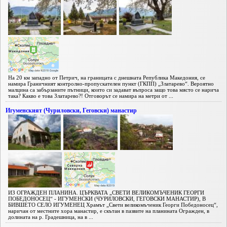
На 20 км западно от Петрич, на границата с днешната Република Македония, се
намира Граничният контролно-пропускателен пункт (ГКПП) „Златарево“. Вероятно
малцина са забързаните пътници, които си задават въпроса защо това място се нарича
така? Какво е това Златарево?! Отговорът се намира на метри от ...
Игуменският (Чуриловски, Геговски) манастир
ИЗ ОГРАЖДЕН ПЛАНИНА. ЦЪРКВАТА „СВЕТИ ВЕЛИКОМЪЧЕНИК ГЕОРГИ
ПОБЕДОНОСЕЦ“ - ИГУМЕНСКИ (ЧУРИЛОВСКИ, ГЕГОВСКИ МАНАСТИР), В
БИВШЕТО СЕЛО ИГУМЕНЕЦ Храмът „Свети великомъченик Георги Победоносец“,
наричан от местните хора манастир, е скътан в пазвите на планината Огражден, в
долината на р. Градешница, на в ...