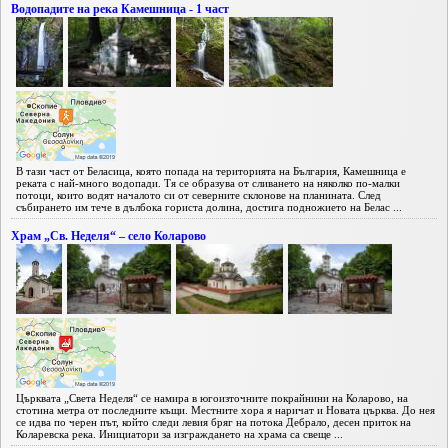
Водопадите на река Камешница - 1 част
В тази част от Беласица, която попада на територията на България, Камешница е
реката с най-много водопади. Тя се образува от сливането на няколко по-малки
потоци, които водят началото си от северните склонове на планината. След
събирането им тече в дълбока гориста долина, достига подножието на Белас ...
Храм „Св. Неделя“ – село Коларово
Църквата „Света Неделя“ се намира в югоизточните покрайнини на Коларово, на
стотина метра от последните къщи. Местните хора я наричат и Новата църква. До нея
се идва по черен път, който следи левия бряг на потока Дебрало, десен приток на
Коларевска река. Инициатори за изграждането на храма са свеще ...