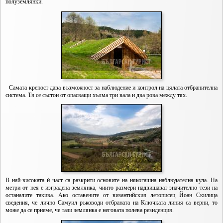
полуземлянки.
Самата крепост дава възможност за наблюдение и контрол на цялата отбранителна
система. Тя се състои от опасващи хълма три вала и два рова между тях.
В най-високата ѝ част са разкрити основите на някогашна наблюдателна кула. На
метри от нея е изградена землянка, чиито размери надвишават значително тези на
останалите такива. Ако оставените от византийския летописец Йоан Скилица
сведения, че лично Самуил ръководи отбраната на Ключката линия са верни, то
може да се приеме, че тази землянка е неговата полева резиденция.