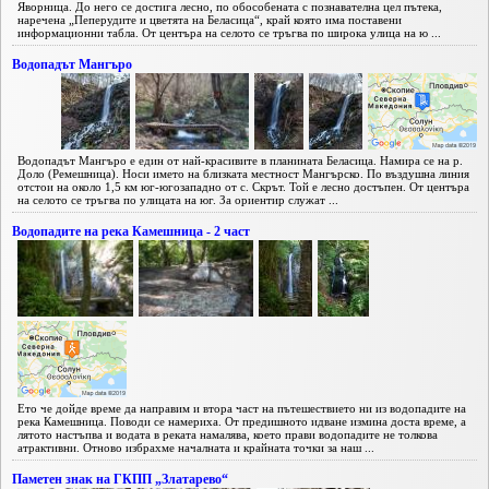
Яворница. До него се достига лесно, по обособената с познавателна цел пътека,
наречена „Пеперудите и цветята на Беласица“, край която има поставени
информационни табла. От центъра на селото се тръгва по широка улица на ю ...
Водопадът Мангъро
Водопадът Мангъро е един от най-красивите в планината Беласица. Намира се на р.
Доло (Ремешница). Носи името на близката местност Мангърско. По въздушна линия
отстои на около 1,5 км юг-югозападно от с. Скрът. Той е лесно достъпен. От центъра
на селото се тръгва по улицата на юг. За ориентир служат ...
Водопадите на река Камешница - 2 част
Ето че дойде време да направим и втора част на пътешествието ни из водопадите на
река Камешница. Поводи се намериха. От предишното идване измина доста време, а
лятото настъпва и водата в реката намалява, което прави водопадите не толкова
атрактивни. Отново избрахме началната и крайната точки за наш ...
Паметен знак на ГКПП „Златарево“