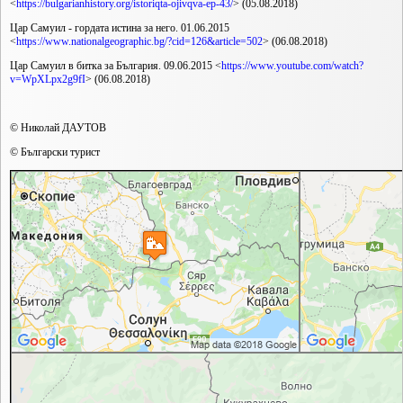
<
https://bulgarianhistory.org/istoriqta-ojivqva-ep-43/
> (05.08.2018)
Цар Самуил - гордата истина за него. 01.06.2015
<
https://www.nationalgeographic.bg/?cid=126&article=502
> (06.08.2018)
Цар Самуил в битка за България. 09.06.2015 <
https://www.youtube.com/watch?
v=WpXLpx2g9fI
> (06.08.2018)
© Николай ДАУТОВ
© Български турист