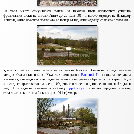
На това място самуиловите войни на няколко пъти отблъскват успешно
фронталните атаки на византийците до 29 юли 1014 г, когато отрядът на Никифор
Ксифий, който обхожда планината Беласица от юг, изненадващо се явява в тила им.
Ударът в гръб се оказва решителен за хода на битката. В плен на попадат няколко
хиляди български войни. Към тях император
Василий II
проявява нечувана
жестокост, заповядвайки да бъдат ослепени и изпратени обратно в България. За да
могат да се придвижват, на всеки 100 души е оставен по един с едно око, който да ги
води. При вида на осакатените си бойци
цар Самуил
получава сърдечен пристъп,
следствие на който (на 6 октомври 1014 г.) умира.