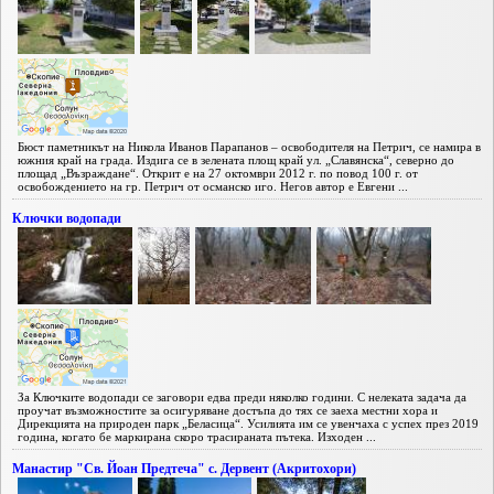
Бюст паметникът на Никола Иванов Парапанов – освободителя на Петрич, се намира в
южния край на града. Издига се в зелената площ край ул. „Славянска“, северно до
площад „Възраждане“. Открит е на 27 октомври 2012 г. по повод 100 г. от
освобождението на гр. Петрич от османско иго. Негов автор е Евгени ...
Ключки водопади
За Ключките водопади се заговори едва преди няколко години. С нелеката задача да
проучат възможностите за осигуряване достъпа до тях се заеха местни хора и
Дирекцията на природен парк „Беласица“. Усилията им се увенчаха с успех през 2019
година, когато бе маркирана скоро трасираната пътека. Изходен ...
Манастир "Св. Йоан Предтеча" с. Дервент (Акритохори)