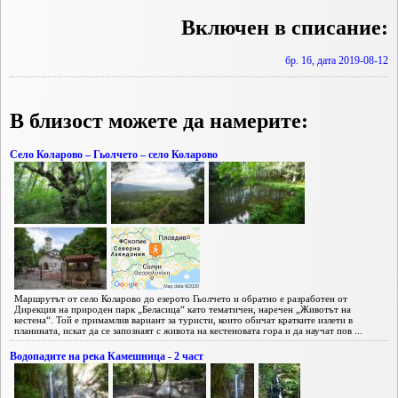
Включен в списание:
бр. 16, дата 2019-08-12
В близост можете да намерите:
Село Коларово – Гьолчето – село Коларово
Маршрутът от село Коларово до езерото Гьолчето и обратно е разработен от
Дирекция на природен парк „Беласица“ като тематичен, наречен „Животът на
кестена“. Той е примамлив вариант за туристи, които обичат кратките излети в
планината, искат да се запознаят с живота на кестеновата гора и да научат пов ...
Водопадите на река Камешница - 2 част