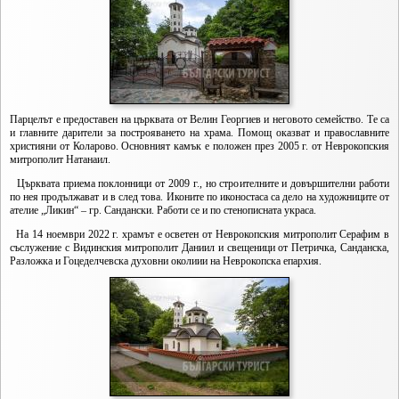
Парцелът е предоставен на църквата от Велин Георгиев и неговото семейство. Те са
и главните дарители за построяването на храма. Помощ оказват и православните
християни от Коларово. Основният камък е положен през 2005 г. от Неврокопския
митрополит Натанаил.
Църквата приема поклонници от 2009 г., но строителните и довършителни работи
по нея продължават и в след това. Иконите по иконостаса са дело на художниците от
ателие „Ликин“ – гр. Сандански. Работи се и по стенописната украса.
На 14 ноември 2022 г. храмът е осветен от Неврокопския митрополит Серафим в
съслужение с Видинския митрополит Даниил и свещеници от Петричка, Санданска,
Разложка и Гоцеделчевска духовни околиии на Неврокопска епархия.