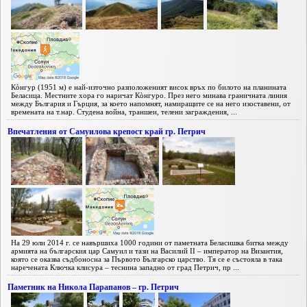
Кòнгур (1951 м) е най-източно разположеният висок връх по билото на планината
Беласица. Местните хора го наричат Кòнгуро. През него минава граничната линия
между България и Гърция, за което напомнят, намиращите се на него изоставени, от
времената на т.нар. Студена война, траншеи, телени заграждения, ...
Впечатления от Самуилова крепост край гр. Петрич
На 29 юли 2014 г. се навършиха 1000 години от паметната Беласишка битка между
армията на българския цар Самуил и тази на Василий II – император на Византия,
която се оказва съдбоносна за Първото Българско царство. Тя се е състояла в така
наречената Ключка клисура – теснина западно от град Петрич, пр ...
Паметник на Никола Парапанов – гр. Петрич