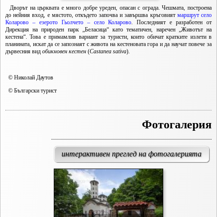
Дворът на църквата е много добре уреден, опасан с ограда. Чешмата, построена
до нейния вход, е мястото, откъдето започва и завършва кръговият
маршрут село
Коларово – езерото Гьолчето – село Коларово
. Последният е разработен от
Дирекция на природен парк „Беласица“ като тематичен, наречен „Животът на
кестена“. Това е примамлив вариант за туристи, които обичат кратките излети в
планината, искат да се запознаят с живота на кестеновата гора и да научат повече за
дървесния вид
обикновен кестен
(
Castanea sativa
).
© Николай Даутов
© Български турист
Фотогалерия
интерактивен преглед на фотогалерията