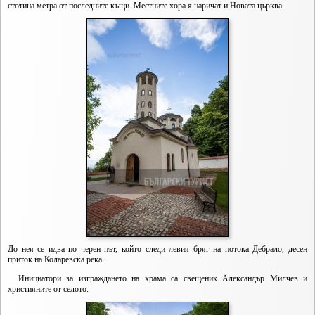
стотина метра от последните къщи. Местните хора я наричат и Новата църква.
До нея се идва по черен път, който следи левия бряг на потока Дебрало, десен
приток на Коларевска река.
Инициатори за изграждането на храма са свещеник Александър Милчев и
християните от селото.