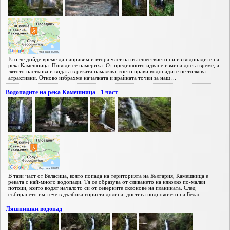
Ето че дойде време да направим и втора част на пътешествието ни из водопадите на
река Камешница. Поводи се намериха. От предишното идване измина доста време, а
лятото настъпва и водата в реката намалява, което прави водопадите не толкова
атрактивни. Отново избрахме началната и крайната точки за наш ...
Водопадите на река Камешница - 1 част
В тази част от Беласица, която попада на територията на България, Камешница е
реката с най-много водопади. Тя се образува от сливането на няколко по-малки
потоци, които водят началото си от северните склонове на планината. След
събирането им тече в дълбока гориста долина, достига подножието на Белас ...
Ляшнишки водопад