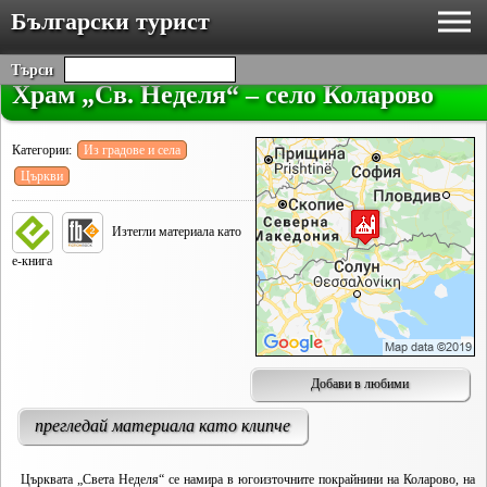
Български турист
Търси
Храм „Св. Неделя“ – село Коларово
Категории:
Из градове и села
Църкви
Изтегли материала като
е-книга
Добави в любими
прегледай материала като клипче
Църквата „Света Неделя“ се намира в югоизточните покрайнини на Коларово, на