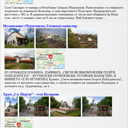
Село Смолари се намира в Република Северна Македония. Разположено е в северното
подножие на планината Беласица, в така нареченото Подгорие. Надморската му
височина е 382 м. В административно отношение се числи към общината на Ново
село, което се намира само на 6 км на северозапад. Най-близките градо ...
Игуменският (Чуриловски, Геговски) манастир
ИЗ ОГРАЖДЕН ПЛАНИНА. ЦЪРКВАТА „СВЕТИ ВЕЛИКОМЪЧЕНИК ГЕОРГИ
ПОБЕДОНОСЕЦ“ - ИГУМЕНСКИ (ЧУРИЛОВСКИ, ГЕГОВСКИ МАНАСТИР), В
БИВШЕТО СЕЛО ИГУМЕНЕЦ Храмът „Свети великомъченик Георги Победоносец“,
наричан от местните хора манастир, е скътан в пазвите на планината Огражден, в
долината на р. Градешница, на в ...
Храм „Св. Неделя“ – село Коларово