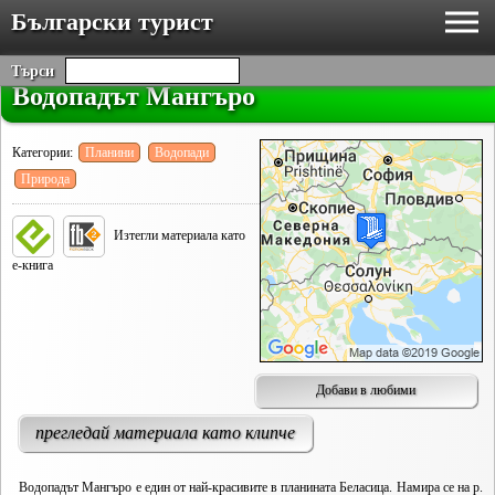
Български турист
Търси
Водопадът Мангъро
Категории:
Планини
Водопади
Природа
Изтегли материала като
е-книга
Добави в любими
прегледай материала като клипче
Водопадът Мангъро е един от най-красивите в планината Беласица. Намира се на р.