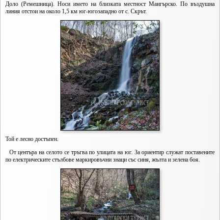
Доло (Ремешница). Носи името на близката местност Мангърско. По въздушна
линия отстои на около 1,5 км юг-югозападно от с. Скрът.
Той е лесно достъпен.
От центъра на селото се тръгва по улицата на юг. За ориентир служат поставените
по електрическите стълбове маркировъчни знаци със синя, жълта и зелена боя.