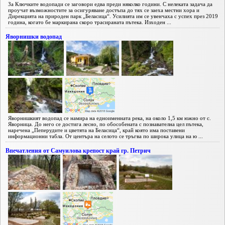
За Ключките водопади се заговори едва преди няколко години. С нелеката задача да
проучат възможностите за осигуряване достъпа до тях се заеха местни хора и
Дирекцията на природен парк „Беласица“. Усилията им се увенчаха с успех през 2019
година, когато бе маркирана скоро трасираната пътека. Изходен ...
Яворнишки водопад
Яворнишкият водопад се намира на едноименната река, на около 1,5 км южно от с.
Яворница. До него се достига лесно, по обособената с познавателна цел пътека,
наречена „Пеперудите и цветята на Беласица“, край която има поставени
информационни табла. От центъра на селото се тръгва по широка улица на ю ...
Впечатления от Самуилова крепост край гр. Петрич