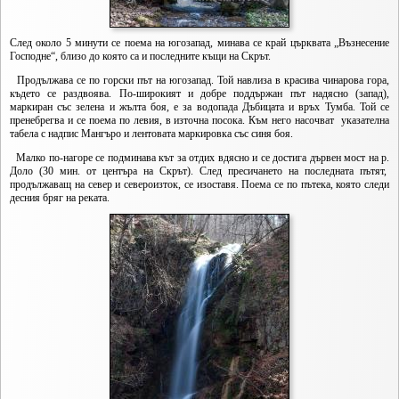
След около 5 минути се поема на югозапад, минава се край църквата „Възнесение
Господне“, близо до която са и последните къщи на Скрът.
Продължава се по горски път на югозапад. Той навлиза в красива чинарова гора,
където се раздвоява. По-широкият и добре поддържан път надясно (запад),
маркиран със зелена и жълта боя, е за водопада Дъбицата и връх Тумба. Той се
пренебрегва и се поема по левия, в източна посока. Към него насочват указателна
табела с надпис Мангъро и лентовата маркировка със синя боя.
Малко по-нагоре се подминава кът за отдих вдясно и се достига дървен мост на р.
Доло (30 мин. от центъра на Скрът). След пресичането на последната пътят,
продължаващ на север и североизток, се изоставя. Поема се по пътека, която следи
десния бряг на реката.