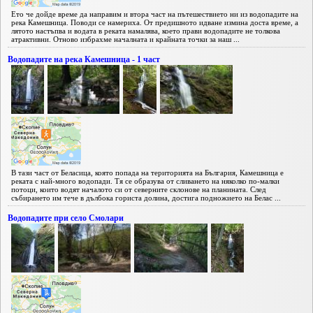
Ето че дойде време да направим и втора част на пътешествието ни из водопадите на
река Камешница. Поводи се намериха. От предишното идване измина доста време, а
лятото настъпва и водата в реката намалява, което прави водопадите не толкова
атрактивни. Отново избрахме началната и крайната точки за наш ...
Водопадите на река Камешница - 1 част
В тази част от Беласица, която попада на територията на България, Камешница е
реката с най-много водопади. Тя се образува от сливането на няколко по-малки
потоци, които водят началото си от северните склонове на планината. След
събирането им тече в дълбока гориста долина, достига подножието на Белас ...
Водопадите при село Смолари