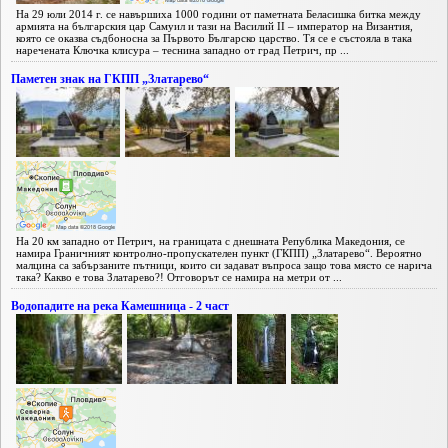
На 29 юли 2014 г. се навършиха 1000 години от паметната Беласишка битка между
армията на българския цар Самуил и тази на Василий II – император на Византия,
която се оказва съдбоносна за Първото Българско царство. Тя се е състояла в така
наречената Ключка клисура – теснина западно от град Петрич, пр ...
Паметен знак на ГКПП „Златарево“
На 20 км западно от Петрич, на границата с днешната Република Македония, се
намира Граничният контролно-пропускателен пункт (ГКПП) „Златарево“. Вероятно
малцина са забързаните пътници, които си задават въпроса защо това място се нарича
така? Какво е това Златарево?! Отговорът се намира на метри от ...
Водопадите на река Камешница - 2 част