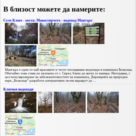
В близост можете да намерите:
Село Ключ - местн. Манастирчето - водопад Мангъро
Мангъро е един от най-красивите и често посещавани водопади в планината Беласица.
Обичайно това става по пътеката от с. Скрът, близо до което се намира. Неотдавна, с
цел популяризиране на забележителностите на планината, Дирекцията на природен
парк „Беласица“ разработи алтернативен лъчев маршрут до ...
Ключки водопади