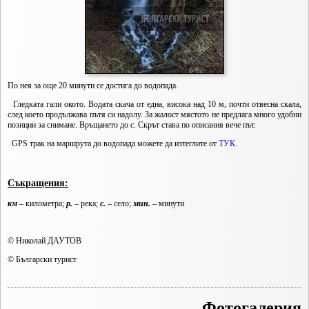
По нея за още 20 минути се достига до водопада.
Гледката гали окото. Водата скача от една, висока над 10 м, почти отвесна скала,
след което продължава пътя си надолу. За жалост мястото не предлага много удобни
позиции за снимане. Връщането до с. Скрът става по описания вече път.
GPS трак на маршрута до водопада можете да изтеглите от
ТУК
.
Съкращения:
км
– километра;
р.
– река;
с.
– село;
мин.
– минути
© Николай ДАУТОВ
© Български турист
Фотогалерия