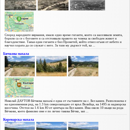
Според народните вярвания, имало едно време гиганти, които са населявали земята,
борили са се с боговете и са отстоявали правото на човека за свободен живот и
благоденствие. Такъв един гиганти е бил Прометей, който отнел огъня от небето и
научил хората да си служат с него. За тази му дързост той, ка ...
Бичкова махала
Николай ДАУТОВ Бѝчкова махала̀ е една от съставните на с. Бел камен. Разположена е
на едноименния рид, на 1.3 km северозападно от връх Велийца, на 1495 m надморска
височина. Отстои на 1.6 km Ю от центъра на Бел камен. Има около 10 къщи на рода
Бѝчкови, което фамилно име е по лично такова Бѝчко, зап ...
Коренарска махала