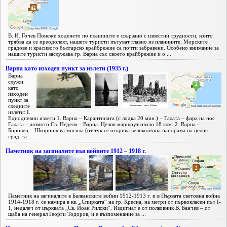
В. И. Гочев Понеже ходенето по планините е свързано с известни трудности, които
трябва да се преодолеят, нашите туристи пътуват главно из планините. Морските
градове и красивото българско крайбрежие са почти забравени. Особено внимание за
нашите туристи заслужава гр. Варна със своето крайбрежие и о ...
Варна като изходен пункт за излети (1935 г.)
Варна
служи
като
изходен
пункт за
следните
излети: I.
Еднодневни излети 1. Варна – Карантината (с лодка 20 мин.) – Галата – фара на нос
Галата – аязмото Св. Неделя – Варна. Целия маршрут около 18 клм. 2. Варна –
Боровец – Шкорпилова могила (от тук се открива великолепна панорама на целия
град, за ...
Паметник на загиналите във войните 1912 – 1918 г.
Паметник на загиналите в Балканските войни 1912-1913 г. и в Първата световна война
1914-1918 г. се намира в кв. „Спирката“ на гр. Кресна, на метри от първокласен път I-
1, недалеч от църквата „Св. Йоан Рилски“. Издигнат е от полковник В. Банчев – от
щаба на генерал Георги Тодоров, и е възпоменание за ...