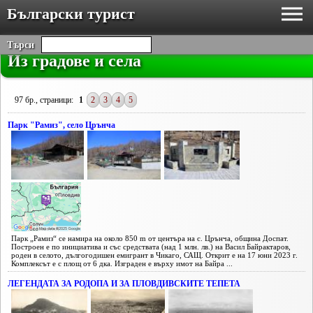
Български турист
Търси
Из градове и села
97 бр., страници:
1
2
3
4
5
Парк "Рамиз", село Црънча
Парк „Рамиз“ се намира на около 850 m от центъра на с. Црънча, община Доспат.
Построен е по инициатива и със средствата (над 1 млн. лв.) на Васил Байрактаров,
роден в селото, дългогодишен емигрант в Чикаго, САЩ. Открит е на 17 юни 2023 г.
Комплексът е с площ от 6 дка. Изграден е върху имот на Байра ...
ЛЕГЕНДАТА ЗА РОДОПА И ЗА ПЛОВДИВСКИТЕ ТЕПЕТА