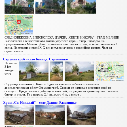
СРЕДНОВЕКОВНА ЕПИСКОПСКА ЦЪРКВА „СВЕТИ НИКОЛА“ - ГРАД МЕЛНИК
Разположена е в някогашното главно укрепено ядро – т.нар. цитадела, на
средновековния Мелник. Днес са запазени само части от нея, основно източната ѝ
стена. Построена е през IX-X век и първоначално е енорийска църква. Част от
строителните ...
Струмин гроб – село Баница, Струмишко
На около
3 km
западно
от гр.
Струмица е малкото с. Баница. Една от неговите забележителности е
археологическият обект Струмин гроб. Същият се намира в северния край на
селището. Представлява гробница – мавзолей, изградена от дялан шуплест камък –
бигор, и тухли. Тя е широка 2.4 m, дълга 4 m, а височ ...
Храм „Св. Николай“ – село Дедино, Радовишко