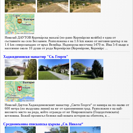
Николай ДАУТОВ Корена̀рска махала̀ (по-рано Коренàрски колѝби) е една от
съставните на село Бел камен. Разположена е на 1.6 km южно от неговия център и на
1.6 km северозападно от връх Велийца. Надморска височина 1470 m. Има 5-6 къщи и
население около 10 души от рода Коренàрски (Коренàрове, Коренàрс ...
Хаджидимовски манастир "Св. Георги"
Николай Даутов Хаджидимовският манастир „Свети Георги“ се намира на по-малко от
600 метра (по въздушна линия) на юг от едноименния град. Разположен е на най-
високото място на рида, който огражда от юг Неврокопската (Гоцеделчевската)
котловина. Божий промисъл бележи най-новата история на обителта, к ...
Средновековна епископска църква „Св. Никола“