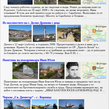
След тежката работна седмица, не ме свърташе в къщи. Реших да направя излет из
Родопите. Съботата на 28 март 2008 г. бе слънчева, но малко ветровита. Няма
отказване! В този ден мой приятел ходи по работа в с. Скребатно. Възползвах се от
предложения безплатен транспорт. Шосето за Скребатно и Осиково ...
Из околностите на с. Долно Дряново с деца
Датата е 22 март (събота), а годината 2008. Предисторията е дълга и няма да я
разказвам. Идеята бе да се направи поход с учениците от ОУ „Христо Ботев“ в с.
Долно Дряново. Четирима учители и аз трябваше да направим излет – да се разходим
из близките до селото местности, с 60-70 ученици. Към 8:30, с ...
Паметник на пожарникаря Иван Юсев
Паметникът на пожарникаря Иван Благоев Юсев се намира в западната част на гр.
Гоце Делчев, на рида Мише баир, на метри от близките къщи. Изграден е от
служителите на Противопожарната служба в града. Представлява мраморен къс, на
който е поставена плоча с надпис: „ИВАН БЛАГОЕВ ЮСЕВ (ОГНЕБОРЕЦ) РОД. Н ...
Черква „Св. Димитър“ – с . Корница