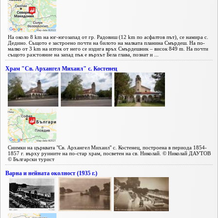
На около 8 km на юг-югозапад от гр. Радовиш (12 km по асфалтов път), се намира с.
Дедино. Същото е застроено почти на билото на малката планина Смърдеш. На по-
малко от 3 km на изток от него се издига връх Смърдешник – висок 849 m. На почти
същото разстояние на запад пък е върхът Бела глава, познат и ...
Храм "Св. Архангел Михаил" с. Костенец
Снимки на църквата "Св. Архангел Михаил" с. Костенец, построена в периода 1854-
1857 г. върху руините на по-стар храм, посветен на св. Николай. © Николай ДАУТОВ
© Български турист
Варна и нейната околност (1935 г.)