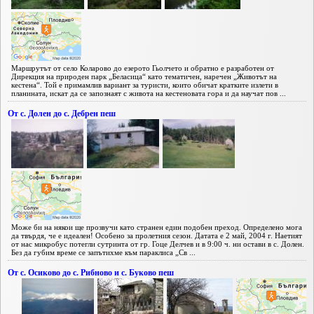
Маршрутът от село Коларово до езерото Гьолчето и обратно е разработен от
Дирекция на природен парк „Беласица“ като тематичен, наречен „Животът на
кестена“. Той е примамлив вариант за туристи, които обичат кратките излети в
планината, искат да се запознаят с живота на кестеновата гора и да научат пов ...
От с. Долен до с. Дебрен пеш
Може би на някои ще прозвучи като странен един подобен преход. Определено мога
да твърдя, че е идеален! Особено за пролетния сезон. Датата е 2 май, 2004 г. Наетият
от нас микробус потегли сутринта от гр. Гоце Делчев и в 9:00 ч. ни остави в с. Долен.
Без да губим време се запътихме към параклиса „Св ...
От с. Осиково до с. Рибново и с. Буково пеш