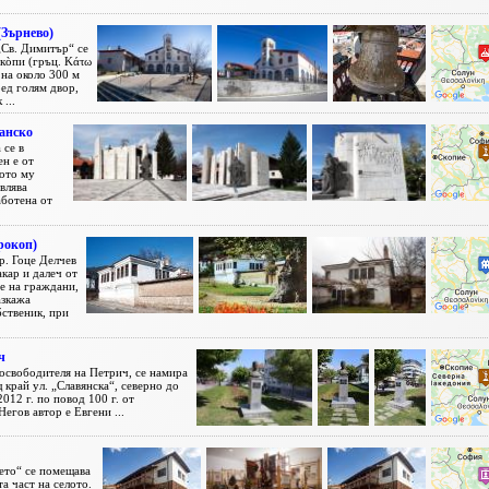
(Зърнево)
„Св. Димитър“ се
окòпи (гръц. Κάτω
 на около 300 м
ред голям двор,
...
Банско
 се в
н е от
ото му
влява
аботена от
рокоп)
р. Гоце Делчев
кар и далеч от
те на граждани,
азкажа
бственик, при
ч
освободителя на Петрич, се намира
 край ул. „Славянска“, северно до
012 г. по повод 100 г. от
егов автор е Евгени ...
ето“ се помещава
та част на селото.