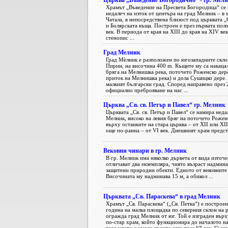
Църква „Въведение Богородично“ - гр. Мел
Храмът „Въведение на Пресвета Богородица“ се
недалеч на изток от центъра на град Мелник – в 
Чатала, в непосредствена близост под църквата 
и Болярската къща. Построен е през първата поло
век. В периода от края на XIII до края на XIV ве
стенопис ...
Град Мелник
Град Мèлник е разположен по югозападните скло
Пирин, на височина 400 m. Къщите му са накацал
бряга на Мелнишка река, поточето Роженско дере
приток на Мелнишка река) и дола Сушицко дере. 
малкият български град. Според направено през 
официално преброяване на нас ...
Църква „Св. св. Петър и Павел“ гр. Мелник
Църквата „Св. св. Петър и Павел“ се намира неда
Мелник, високо на левия бряг на поточето Роженс
върху останките на стара църква – от XII или XIII
още по-ранна – от VI век. Днешният храм предста
Вековни чинари в гр. Мелник
В гр. Мелник има няколко дървета от вида източен 
отличават два екземпляра, чиято възраст надминав
защитени природни обекти. Едното от вековните 
Височината му надминава 15 м, а обикол ...
Църквата „Св. Параскева“ в град Мелник
Храмът „Св. Параскева“ („Св. Петка“) е построен
година на малка площадка по северния склон на р
огражда град Мелник от юг. Той е изграден върх
по-стар храм, който функционира до началото на