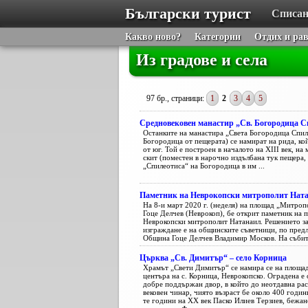
Български турист
Списан
Какво ново?
Категории
Отдих и ра
Из градове и села
97 бр., страници:
1
2
3
4
5
Средновековен манастир „Св. Богородица С
Останките на манастира „Света Богородица Спил
Богородица от пещерата) се намират на рида, к
от юг. Той е построен в началото на XIII век, на
скит (поместен в нарочно издълбана тук пещера,
„Спилеотиса“ на Богородица в им ...
Паметник на Неврокопски митрополит Нат
На 8-и март 2020 г. (неделя) на площад „Митроп
Гоце Делчев (Неврокоп), бе открит паметник на п
Неврокопски митрополит Натанаил. Решението за
изграждане е на общинските съветници, по пред
Община Гоце Делчев Владимир Москов. На събити
Църква „Св. Димитър“ – село Корница
Храмът „Свети Димитър“ се намира се на площад
центъра на с. Корница, Неврокопско. Оградена е 
добре поддържан двор, в който до неотдавна ра
вековен чинар, чиято възраст бе около 400 годин
те години на XX век Паско Илиев Терзиев, бежан