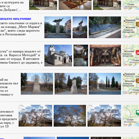
 и културата на
ите са
а Дъбраш ( ...
инското опълчение
кото опълчение се издига в
, на площад „Мите Марков“.
ки“, която следи коритото
м и Регионалният
сец“ се намира недалеч от
Св. св. Кирил и Методий“ и
ано от ограда. В неговите
твена близост до църквата, е
ай на
вокласен път
етеля
сти от
етникът е
жителност
 неговия
в пределите
к парк, с
(от 19