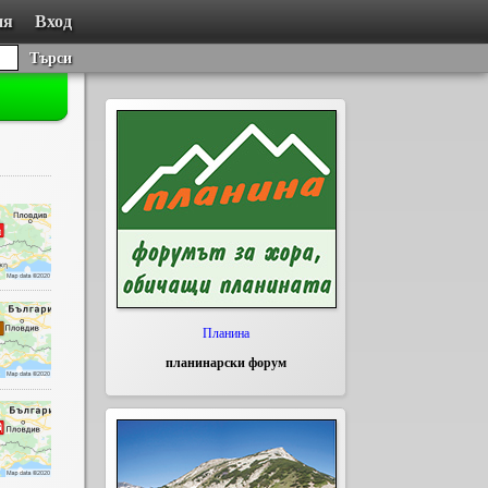
ия
Вход
Търси
Планина
планинарски форум