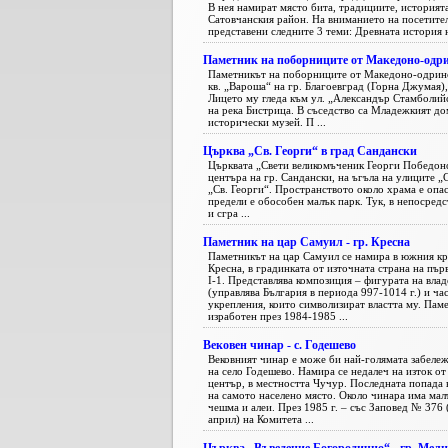
В нея намират място бита, традициите, историята
Сатовчанския район. На вниманието на посетител
представени следните 3 теми: Древната история н
Паметник на поборниците от Македоно-одр
Паметникът на поборниците от Македоно-одринс
кв. „Вароша“ на гр. Благоевград (Горна Джумая)
Лицето му гледа към ул. „Александър Стамболийс
на река Бистрица. В съседство са Младежкият до
исторически музей. П ...
Църква „Св. Георги“ в град Сандански
Църквата „Свети великомъченик Георги Победоно
центъра на гр. Сандански, на ъгъла на улиците „
„Св. Георги“. Пространството около храма е опас
предели е обособен малък парк. Тук, в непосредс
и сгра ...
Паметник на цар Самуил - гр. Кресна
Паметникът на цар Самуил се намира в южния кр
Кресна, в градинката от източната страна на пър
I-1. Представлява композиция – фигурата на влад
(управлява България в периода 997-1014 г.) и ча
укрепления, които символизират властта му. Пам
изработен през 1984-1985 ...
Вековен чинар - с. Годешево
Вековният чинар е може би най-голямата забеле
на село Годешево. Намира се недалеч на изток от
център, в местността Чучур. Последната попада 
на самото населено място. Около чинара има малъ
чешма и алеи. През 1985 г. – със Заповед № 376 
април) на Комитета ...