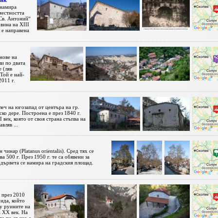
ник
 намира
местността
„Св. Антоний“
вина на XIII
к е направена
нове на
и по двата
 (ляв
Той е най-
2011 г.
леч на югозапад от центъра на гр.
ко дере. Построена е през 1840 г.
 век, която от своя страна стъпва на
вляв ...
чинар (Platanus orientalis). Сред тях се
а 500 г. През 1950 г. те са обявени за
дървета се намира на градския площад.
 през 2010
ида, който
у руините на
 XX век. На