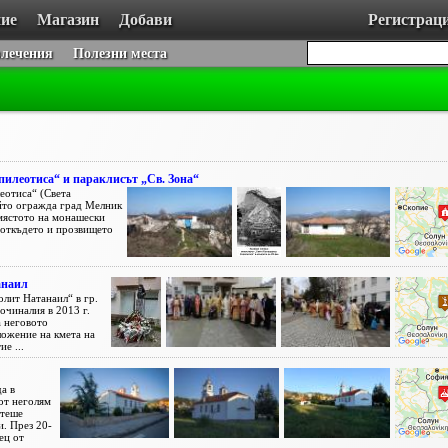
ие
Магазин
Добави
Регистрац
влечения
Полезни места
пилеотиса“ и параклисът „Св. Зона“
еотиса“ (Света
ойто огражда град Мелник
 мястото на монашески
 откъдето и прозвището
анаил
олит Натанаил“ в гр.
очиналия в 2013 г.
 неговото
ложение на кмета на
е ...
а в
от неголям
стеше
и. През 20-
ец от