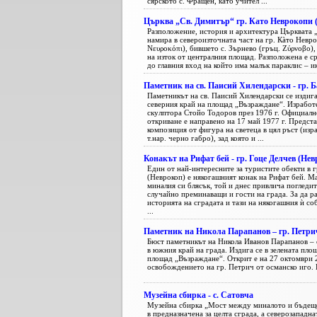
сярското с. Фращен, като учител ...
Църква „Св. Димитър“ гр. Като Неврокопи 
Разположение, история и архитектура Църквата 
намира в североизточната част на гр. Кàто Невр
Νευροκόπι), бившето с. Зърнево (гръц. Ζύρνοβο),
на изток от централния площад. Разположена е с
до главния вход на който има малък параклис – ик 
Паметник на св. Паисий Хилендарски - гр. 
Паметникът на св. Паисий Хилендарски се издига
северния край на площад „Възраждане“. Изработе
скулптора Стойо Тодоров през 1976 г. Официалн
откриване е направено на 17 май 1977 г. Предста
композиция от фигура на светеца в цял ръст (изр
т.нар. черно габро), зад която и ...
Конакът на Рифат бей - гр. Гоце Делчев (Нев
Един от най-интересните за туристите обекти в г
(Неврокоп) е някогашният конак на Рифат бей. Ма
миналия си блясък, той и днес привлича погледи
случайно преминаващи и гости на града. За да р
историята на сградата и тази на някогашния ѝ со
...
Паметник на Никола Парапанов – гр. Петри
Бюст паметникът на Никола Иванов Парапанов – 
в южния край на града. Издига се в зелената площ
площад „Възраждане“. Открит е на 27 октомври 2
освобождението на гр. Петрич от османско иго. Н
Музейна сбирка - с. Сатовча
Музейна сбирка „Мост между миналото и бъдещ
в предназначена за целта сграда, а северозападна