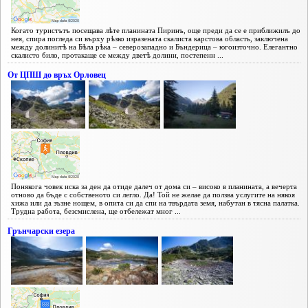
Когато туристътъ посещава лѣте планината Пиринъ, още преди да се е приближилъ до
нея, спира погледа си върху рѣзко изразената скалиста карстова область, заключена
между долинитѣ на Бѣла рѣка – северозападно и Бъндерица – югоизточно. Елегантно
скалисто било, протакаще се между дветѣ долини, постепенн ...
От ЦПШ до връх Орловец
Понякога човек иска за ден да отиде далеч от дома си – високо в планината, а вечерта
отново да бъде с собственото си легло. Да! Той не желае да ползва услугите на някоя
хижа или да зъзне нощем, в опита си да спи на твърдата земя, набутан в тясна палатка.
Трудна работа, безсмислена, ще отбележат мног ...
Грънчарски езера