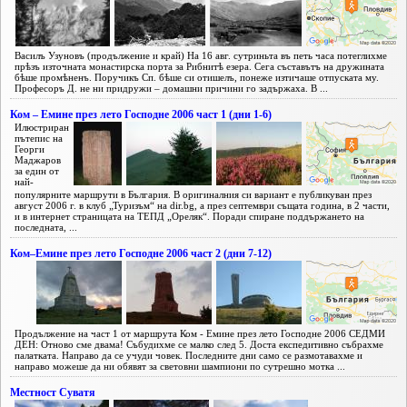
Василъ Узуновъ (продължение и край) На 16 авг. сутриньта въ петь часа потеглихме
прѣзъ източната монастирска порта за Рибнитѣ езера. Сега съставътъ на дружината
бѣше промѣненъ. Поручикъ Сп. бѣше си отишелъ, понеже изтичаше отпуската му.
Професоръ Д. не ни придружи – домашни причини го задържаха. В ...
Ком – Емине през лето Господне 2006 част 1 (дни 1-6)
Илюстриран
пътепис на
Георги
Маджаров
за един от
най-
популярните маршрути в България. В оригиналния си вариант е публикуван през
август 2006 г. в клуб „Туризъм“ на dir.bg, а през септември същата година, в 2 части,
и в интернет страницата на ТЕПД „Ореляк“. Поради спиране поддържането на
последната, ...
Ком–Емине през лето Господне 2006 част 2 (дни 7-12)
Продължение на част 1 от маршрута Ком - Емине през лето Господне 2006 СЕДМИ
ДЕН: Отново сме двама! Събудихме се малко след 5. Доста експедитивно събрахме
палатката. Направо да се учуди човек. Последните дни само се размотавахме и
направо можеше да ни обявят за световни шампиони по сутрешно мотка ...
Местност Суватя