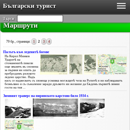
Български турист
Търси
Маршрути
79 бр., страници:
1
2
3
4
Пѫтьтъ към леденитѣ богове
На Кирил Минков
Ударитѣ на
стоманенитѣ пикели
още звънятъ въ спомена
за първия ни опитъ да
пребродимъ рилското
ледено царство. Надъ
насъ се надвесватъ съ зловеща усмивка могѫщитѣ чела на Рупитѣ и ни наблюдаватъ
безмълвно и съ съжаление заради дръзкото ни желание да бѫдемъ първитѣ зимни
гости на тия ...
Зимният траверс на пиринското карстово било 1934 г.