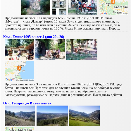
Продължение на част 1 от маршрута Ком - Емине 1995 г. ДЕН ПЕТИ: хижа
„Мургаш“ – хижа „Чавдар“ (около 15 часа) От този ден имам много спомени, по
простата причина, че бе изпълнен с емоции. За моя изненада обаче се оказа, че в
дневника също е отразен почти на 100 %. Може би по същата причина... Пора ...
Ком - Емине 1995 г. част 4 (дни 20 - 26)
Продължение на част 3 от маршрута Ком - Емине 1995 г. ДЕН ДВАДЕСЕТИ: град
Котел – почивен ден През този ден се случиха важни неща, но се побират в малко
думи. Накратко, наспахме се, отидохме до пощата, прибрахме колетите,
напазарувахме, разходихме се, ядохме диня и реанимирахме. Последното действи ...
От с. Гьоврен до Вълчи камък