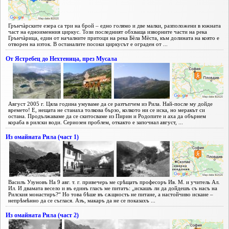
Грънчàрските езера са три на брой – едно голямо и две малки, разположени в южната
част на едноименния циркус. Този последният обхваща изворните части на река
Грънчàрица, един от началните притоци на река Бèла Мèста, към долината на която е
отворен на изток. В останалите посоки циркусът е ограден от ...
От Ястребец до Нехтеница, през Мусала
Август 2005 г. Цяла година умуваме да се разтъпчем из Рила. Най-после му дойде
времето! Е, нещата не станаха толкова бързо, колкото ни се иска, но меракът си
остана. Продължаваме да се скитосваме из Пирин и Родопите и аха да обърнем
кораба в рилски води. Сериозен проблем, откакто е започнал август, ...
Из омайната Рила (част 1)
Василъ Узуновъ На 9 авг. т. г. привечерь ме срѣщатъ професоръ Ив. М. и учитель Ал.
Ил. И двамата весело и въ единъ гласъ ме питатъ: „искашъ ли да дойдешъ съ насъ на
Рилския монастиръ?“ Но това бѣше въ сѫщность не питане, а настойчиво искане –
непрѣмѣнно да се съглася. Азъ, макаръ да не се показахъ ...
Из омайната Рила (част 2)