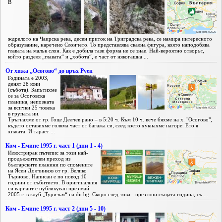
В
ждрелото на Чаирска река, десен приток на Триградска река, се намира интересното
образувание, наречено Слончето. То представлява скална фигура, която наподобява
главата на малък слон. Как е добила тази форма не се знае. Най-вероятно отворът,
който разделя „главата“ и „хобота“, е част от някогашна ...
От хижа „Осогово“ до връх Руен
Годината е 2003,
денят 28 юни
(събота). Запътихме
се за Осоговска
планина, непозната
за всички 25 човека
в групата ни.
Тръгнахме от гр. Гоце Делчев рано – в 5:20 ч. Към 10 ч. вече бяхме на х. "Осогово",
където оставихме голяма част от багажа си, след което хукнахме нагоре. Ето я
хижата. И тарает ...
Ком - Емине 1995 г. част 1 (дни 1 - 4)
Илюстриран пътепис за този най-
продължителен преход из
българските планини по спомените
на Ясен Долчинков от гр. Велико
Търново. Написан е по повод 10
години от събитието. В оригиналния
си вариант е публикуван през май
2005 г. в клуб „Туризъм“ на dir.bg. Скоро след това - през юни същата година, съ ...
Ком - Емине 1995 г. част 2 (дни 5 - 10)