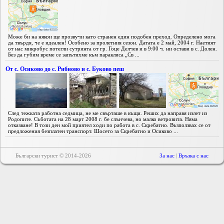
Може би на някои ще прозвучи като странен един подобен преход. Определено мога
да твърдя, че е идеален! Особено за пролетния сезон. Датата е 2 май, 2004 г. Наетият
от нас микробус потегли сутринта от гр. Гоце Делчев и в 9:00 ч. ни остави в с. Долен.
Без да губим време се запътихме към параклиса „Св ...
От с. Осиково до с. Рибново и с. Буково пеш
След тежката работна седмица, не ме свърташе в къщи. Реших да направя излет из
Родопите. Съботата на 28 март 2008 г. бе слънчева, но малко ветровита. Няма
отказване! В този ден мой приятел ходи по работа в с. Скребатно. Възползвах се от
предложения безплатен транспорт. Шосето за Скребатно и Осиково ...
Български турист © 2014-2026
За нас
|
Връзка с нас