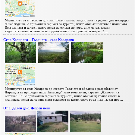
Маршрутът от с. Гьоврен до т.нар. Вълчи камък, където има изградени две площадки
за наблюдение, е примамлив вариант за туристи, които обичат излетите в планината.
Има вариант и за тези, които искат да отидат до горе, а не могат, заради
недостатъчната си физическа издръжливост, или просто ги мързи. З ...
Село Коларово – Гьолчето – село Коларово
Маршрутът от село Коларово до езерото Гьолчето и обратно е разработен от
Дирекция на природен парк „Беласица“ като тематичен, наречен „Животът на
кестена“. Той е примамлив вариант за туристи, които обичат кратките излети в
планината, искат да се запознаят с живота на кестеновата гора и да научат пов ...
От с. Долен до с. Дебрен пеш