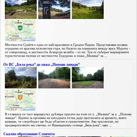
Местността Сувàтя е една от най-красивите в Среден Пирин. Представлява поляни
оградени от красива иглолистна гора, по билото на планината между връх Мурата –
от северозапад, и местността Аскерски колиби – от юг. Тук се събират маркираните
туристически пътеки от местността Тодорово и хижа „Малина“ за ...
От ВС „Бяла река“ до хижа „Попови ливади“
В голямата си част маршрутът дублира трасето на този от х. „Малина“ за х. „Попови
ливади“. Идеята за промяна на изходната точка даде прогнозата за времето, която
казваше, че следобедът ще бъде облачен и гръмотевичен. Ако тръгнехме, по
предварителните ми сметки, от Ваканционно селище „Бяла река“, щях ...
Скално образувание Слончето