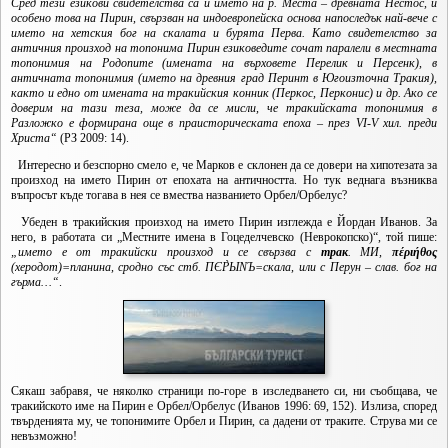
Сред тези езикови свидетелства са и името на р. Места – древната Нестос, и
особено това на Пирин, свързван на индоевропейска основа напоследък най-вече с
името на хетския бог на скалата и бурята Перва. Като свидетелство за
античния произход на топонима Пирин езиковедите сочат паралели в местната
топонимия на Родопите (имената на върховете Перелик и Персенк), в
античната топонимия (името на древния град Перинт в Югоизточна Тракия),
както и едно от имената на тракийския конник (Перкос, Перконис) и др. Ако се
доверим на тази теза, може да се мисли, че тракийската топонимия в
Разложко е формирана още в праисторическата епоха – през VI-V хил. преди
Христа“
(РЗ 2009: 14).
Интересно и безспорно смело е, че Марков е склонен да се довери на хипотезата за
произход на името Пирин от епохата на античността. Но тук веднага възниква
въпросът къде тогава в нея се вмества названието Орбел/Орбелус?
Убеден в тракийския произход на името Пирин изглежда е Йордан Иванов. За
него, в работата си „Местните имена в Гоцеделчевско (Неврокопско)“, той пише:
„името е от тракийски произход и се свързва с
трак
. МИ,
πέριήθος
(херодот)=планина, сродно със стб. ПЄР̀ЫNЪ=скала, или с Перун – слав. бог на
гърма…“
.
Сякаш забравя, че няколко страници по-горе в изследването си, ни съобщава, че
тракийското име на Пирин е Орбел/Орбелус (Иванов 1996: 69, 152). Излиза, според
твърденията му, че топонимите Орбел и Пирин, са дадени от траките. Струва ми се
невъзможно!