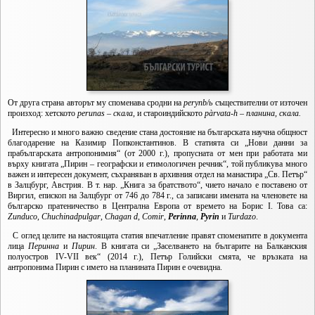
От друга страна авторът му споменава сродни на
peryп
b/ь
съществителни от източен
произход: хетското
perunas
–
скала,
и староиндийското
pàrvata-h – планина, скала.
Интересно и много важно сведение стана достояние на българската научна общност
благодарение на Казимир Попконстантинов. В статията си „Нови данни за
прабългарската антропонимия“ (от 2000 г.), пропусната от мен при работата ми
върху книгата „Пирин – географски и етимологичен речник“, той публикува много
важен и интересен документ, съхраняван в архивния отдел на манастира „Св. Петър“
в Залцбург, Австрия. В т. нар. „Книга за братството“, чието начало е поставено от
Виргил, епископ на Залцбург от 746 до 784 г., са записани имената на членовете на
българско пратеничество в Централна Европа от времето на Борис I. Това са:
Zunduco
,
Chuchinadpulgar
,
Chagan d
,
Comir
,
Perinna
,
Pyrin
и
Turdazo
.
С оглед целите на настоящата статия впечатление правят споменатите в документа
лица
Перинна
и
Пирин
. В книгата си „Заселването на българите на Балканския
полуостров IV-VII век“ (2014 г.), Петър Голийски смята, че връзката на
антропонима Пирин с името на планината Пирин е очевидна.