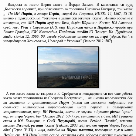
Въпросът за името Пирин засяга и Йордан Заимов. В капиталния си труд
„Български водопис“, при обяснението за топонима Пирѝнска Бѝстрица, той казва:
„- По МИ
Пирѝн
, в говора
Перѝн
, според Вл. Георгиев, ИИБЕз 14, 1967, 15-16,
името е тракийско, ие. *
perūno-s
в хетитски
perunas
’скала’
. Името обаче не е
изолирано, срв. МИ
Пирѝн кузỳ
при Бяла, бърдо
Пѝрина
с. Кости, ЮЗ Ахтопол,
сръб. мах.
Pirin
в Сараевско (
AR), още
Пирѝнски вàлог
и
Пирѝнско присòе
при
Рашка Гращѝца, ЮИ Кюстендил,
Пирѝнски ливàди
Ю Пещера. Ив. Дуриданов,
Studia slavica 12, 1966, 99, изведе убедително името от гл.
перà
’удрям, бия’, с
успоредици от Херцеговина, Новгород и Украйна“
(Заимов 2012: 507).
А ето какво казва по въпроса и Р. Сребранов в неиздадената си все още работа,
която засяга топонимията на Средното Пострумие:
„…
от името на славянския бог
на мълниите и гръмотевиците
Перун
(някои от полските хидроними със
славянска митологична кореспонденция имат паралел в българската
макротопонимия, напр. ВИ
Piorunka
, което се свързва с думата
piorun
‘гръм’,
вер. от
пера
‘удрям, бия’(Заимов 2012: 507), срв. семантично с бълг. МИ
Трещена
скала
в ЮЗ България, и СелИ
Перунград
)
, авест.
Perūnē
‘Плеяди’, хетския
теоним
Perunaš
,
perunas
‘скала’ (Pukanec 2009: 28), или от
пирин
’дърво, Populus
alba’ (Геров IV 33)
+ -ица, подобно на
Пѝрин
планина
, изговаряно тук и като
Перѝн
, срв. МИ
Периница
,
остра, скалиста чука, обрасла с храсти и каменливи