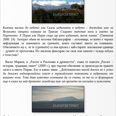
Камъни високи до небето или Скали издигнати в небето – достойно име за
Великата свещена планина на Тракия. Същото значение носи и името на
Пиренеите. А Перин или Перун също ще рече издигнат, висок камък“
(Тантилов
2008: 24). Авторът обаче не посочва библиография – източници, от които е черпил
информация за значението на сричките, които съставят името на планината.
Обяснението му е, че те (сричките) са във връзка с най-старите лексикални единици
– думите от протоезика. Но писмено фиксиран със своя или запазен с чужда азбука
е този език?
Васил Марков, в „Разлог и Разложко в древността“, глава от книгата „Разлог –
история, традиции, памет“ (2009 г.), при търсене обяснение за произхода на траките
засяга и името Пирин. Ето и какво пише:
„Действително никой досега не е успял
да докаже индоевропейски пласт в тракийските топоними и хидроними от
нашите земи. Това дава известно основание да се счита, че те са се формирали
още в езика на най-древните земеделци тук от времето на неолита и халколита.