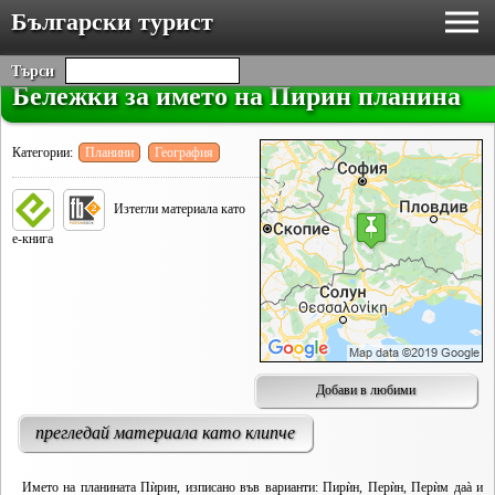
Български турист
Търси
Бележки за името на Пирин планина
Категории:
Планини
География
Изтегли материала като
е-книга
Добави в любими
прегледай материала като клипче
Името на планината Пѝрин, изписано във варианти: Пирѝн, Перѝн, Перѝм даà и