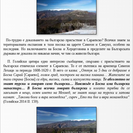
По-трудно е доказването на българско присъствие в Сараевско? Всички знаем за
териториалната експанзия в тази посока на царете Симеон и Самуил, особено на
последния. Но включването на Босна и Херцеговина в пределите на Българската
държава не доказва по никакъв начин, че там са живели българи.
П. Голийски цитира едно интересно съобщение, свързано с присъствието на
български етнически елемент в Сараевско. То е от пътеписа на арменеца Симеон
Лехаци за периода 1608-1620 г. В него се казва:
„Оттук за 5 дни се добрахме в
Босна Сарай
[Сараево]
, голям град, построен на висока планина…
Жителите на
тази страна
[Босна]
са едри, високи, силни и мускулести юнаци.
Те абсолютно не
знаят турски и говорят само български… Навсякъде в Босна има български
манастири… В Босна всички говорят български
и когато трябва да се
закълнат в нещо, освен името на Мехмед, не знаят нищо на турски и затова
казват: „Такоми бога и вира мехмедска“, сиреч „Ето ти бог и вяра мохамедска“
(Голийски 2014 II: 159).