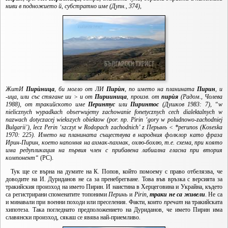
ниви в подножието й, субстратно име (Дупн., 374),
ЖитИ
Пирѝница
, би могло от ЛИ
Пирѝн
, по името на планината
Пирин
, и
-ица, или със стягане ии > и от
Пирииница
, произв. от
пирѝя
(Радом., Чолева
1988), от тракийското име
Перинтус
или
Пиринтос
(Душков 1983: 7), “w
nielicznych wypadkach obserwujemy zachowanie fonetycznych cech dialektalnych w
nazwach dotyczacej wiekszych obiektow (por. np. Pirin ‘gory w poludnowo-zachodniej
Bulgarii’), lecz Perin ‘szczyt w Rodopach zachodnich’ z Перынъ < *perunos (Koseska
1970: 225).
Името на планината съществува в народния фолклор като фраза
Ирин-Пирин, което напомня на ахмак-пахмак, охлю-бохлю, т.е. схема, при която
има редупликация на първия член с прибавена лабиална гласна при втория
компонент“
(РС).
Тук ще се върна на думите на К. Попов, който помоему с право отбелязва, че
доводите на И. Дуриданов не са за пренебрегване. Това във връзка с версията за
тракийския произход на името Пирин. И наистина в Херцеговина и Украйна, където
са регистрирани споменатите топоними
Перинь
и
Pirin
,
траки не са живели
. Не са
и минавали при военни походи или преселения. Факти, които
пречат
на тракийската
хипотеза. Така погледнато предположението на Дуриданов, че името Пирин има
славянски произход, сякаш се явява най-приемливо.