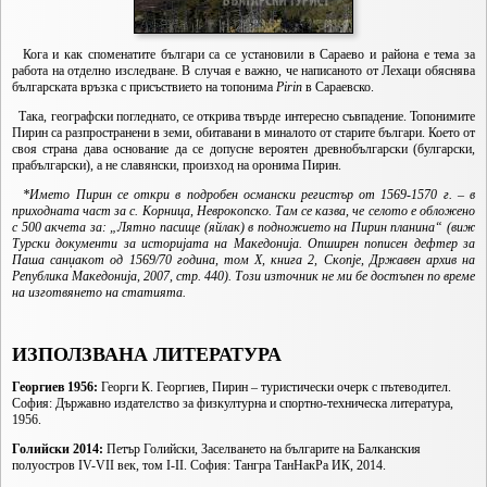
Кога и как споменатите българи са се установили в Сараево и района е тема за
работа на отделно изследване. В случая е важно, че написаното от Лехаци обяснява
българската връзка с присъствието на топонима
Pirin
в Сараевско.
Така, географски погледнато, се открива твърде интересно съвпадение. Топонимите
Пирин са разпространени в земи, обитавани в миналото от старите българи. Което от
своя страна дава основание да се допусне вероятен древнобългарски (булгарски,
прабългарски), а не славянски, произход на оронима Пирин.
*Името Пирин се откри в подробен османски регистър от 1569-1570 г. – в
приходната част за с. Корница, Неврокопско. Там се казва, че селото е обложено
с 500 акчета за: „Лятно пасище (яйлак) в подножието на Пирин планина“ (виж
Турски документи за историjата на Македониjа. Опширен пописен дефтер за
Паша санџакот од 1569/70 година, том X, книга 2, Скопjе, Државен архив на
Република Македониjа, 2007, стр. 440). Този източник не ми бе достъпен по време
на изготвянето на статията.
ИЗПОЛЗВАНА ЛИТЕРАТУРА
Георгиев 1956:
Георги К. Георгиев, Пирин – туристически очерк с пътеводител.
София: Държавно издателство за физкултурна и спортно-техническа литература,
1956.
Голийски 2014:
Петър Голийски, Заселването на българите на Балканския
полуостров IV-VII век, том I-II. София: Тангра ТанНакРа ИК, 2014.