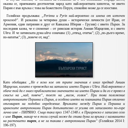
оказва се, приеманата десетилетия наред като най-вероятната хипотеза, че името
Пирин е във връзка с това на божеството Перун, спокойно може да се изостави.
Голийски продължава:
„
Perinna и
Pyrin най-вероятно са имена от източен
произход“
. И разказва за четирима души – исторически личности (от Иран, от
Армения, един патрянин и друг от Кавказка Иберия – Грузия) с името
Пиран
. За
последния казва, че е споменат – от римския историк Амиан Марцелин, и с името
Ultra
. И че латинската дума
ultra
означава: (1) „отвъд, отатък“; (2) „по-дълго време,
по-нататък“; (3) „повече от, над“.
Като обобщава:
„Не е ясно кое от трите значения е имал предвид Амиан
Марцелин, когато е превеждал на латински името Пиран с Ultra. Най-вероятно е
обаче той да е знаел приблизително значението на името Пиран и да го е превел в
смисъл на „над, повече“, тоест на „висок, голям“. При това положение
антропонимите Перинна и Пирин, а особено името на планината Пирин отлично
отговарят на подобно определение. Връзката между Пирин и Перинна и
иранските антропоними Пиран допълнително се усилва от записаното по-горе
лично име – ПИРЯНО.
Също така през 1347-1348 г. в Призренско е записано село
с име
Пиран
, макар че в този случай може да става дума за връзка с названието
на растението
пирен
, а не за такава с антропонима Пиран“
(Голийски 2014 I:
196-197).