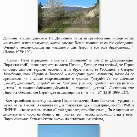
Данните, които привежда Ив. Дуриданов не са за пренебрегване, макар че те
изключват всяко тълкуване, което свързва Перин планина само със субстрата.
Очевидно етимологията на местното име Перин е все още дискусионен…“
(Попов 1979: 139).
Самият Иван Дуриданов, в статията „Топоними“ в том 2 на „Енциклопедия
Пирински край“, пише следното за името Пирин:
„Като се има предвид, че Перин
означава хълмове, върхове, височини и на други места (в Родопите, в Северна
Македония, хълм Перинь в Новгород – в старите руски летописи) може да се
предполага, че е имало съществително в праслав. *
peryп
b/ь (ъ със значение
„хълм“, „планина“, „бърдо“ от ие. *
perūno-s (или
–is), сродно с хетски
peruna-
„скала“, и староиндийското
pàrvata-h – „планина“, „скала“. Днешното име
Пирин се обяснява от Перин чрез асимилация на е – и > и – и“
(ЕПК 1999: 337).
Към тракийския произход на името Пирин се насочва Илия Тантилов – уредник в
музея на гр. Разлог. В статията си „За тракийския дух и българите, името ТРАК и
ПИРИН – свещената им планина“, той дава следното обяснение:
„Пи е вариант за
множествено число на думата
пе
– камък,
ри
– висок, издигнат, а
ин
е небе.
Пирин означава Камъни /скали/ високи до /издигнати в/ небето,