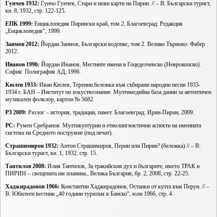
Гунчев 1932:
Гунчо Гунчев, Стари и нови карти на Пирин. // – В: Български турист,
кн. 8, 1932, стр. 122-125.
ЕПК 1999:
Енциклопедия Пирински край, том 2. Благоевград: Редакция
„Енциклопедия“, 1999.
Заимов 2012:
Йордан Заимов, Български водопис, том 2. Велико Търново: Фабер
2012.
Иванов 1996:
Йордан Иванов, Местните имена в Гоцеделчевско (Неврокопско).
София: Полиграфия АД, 1996.
Кюлев 1933:
Иван Кюлев, Теренни бележки към събирани народни песни 1933-
1934 г. БАН – Институт по изкуствознание. Мултимедийна база данни за автентичен
музикален фолклор, картон № 5682.
РЗ 2009:
Разлог – история, традиции, памет. Благоевград: Ирин-Пирин, 2009.
РС:
Румен Сребранов. Мултикултурни и етнолингвистични аспекти на именната
система на Средното пострумие (под печат).
Страшимиров 1932:
Антон Страшимиров, Перин или Пирин? (бележка) // – В:
Български турист, кн. 1, 1932, стр. 15.
Тантилов 2008:
Илия Тантилов, За тракийския дух и българите, името ТРАК и
ПИРИН – свещената им планина., Велика България, бр. 2, 2008, стр. 22-25.
Хаджирадонов 1966:
Константин Хаджирадонов, Останки от култа към Перун. // –
В: Юбилеен вестник „40 години туризъм в Банско“, юли 1966, стр. 4.