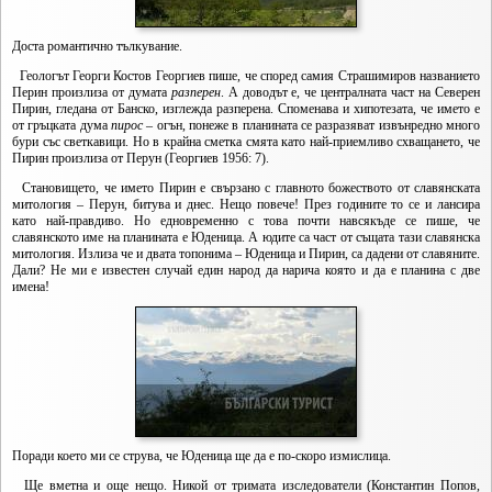
Доста романтично тълкувание.
Геологът Георги Костов Георгиев пише, че според самия Страшимиров названието
Перин произлиза от думата
разперен
. А доводът е, че централната част на Северен
Пирин, гледана от Банско, изглежда разперена. Споменава и хипотезата, че името е
от гръцката дума
пирос
– огън, понеже в планината се разразяват извънредно много
бури със светкавици. Но в крайна сметка смята като най-приемливо схващането, че
Пирин произлиза от Перун (Георгиев 1956: 7).
Становището, че името Пирин е свързано с главното божеството от славянската
митология – Перун, битува и днес. Нещо повече! През годините то се и лансира
като най-правдиво. Но едновременно с това почти навсякъде се пише, че
славянското име на планината е Юденица. А юдите са част от същата тази славянска
митология. Излиза че и двата топонима – Юденица и Пирин, са дадени от славяните.
Дали? Не ми е известен случай един народ да нарича която и да е планина с две
имена!
Поради което ми се струва, че Юденица ще да е по-скоро измислица.
Ще вметна и още нещо. Никой от тримата изследователи (Константин Попов,