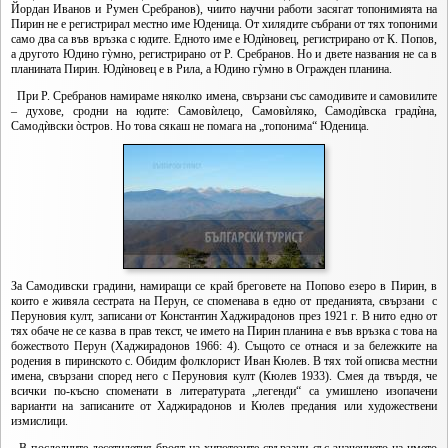
Йордан Иванов и Румен Сребранов), чиито научни работи засягат топонимията на
Пирин не е регистрирал местно име Юденица. От хилядите събрани от тях топоними
само два са във връзка с юдите. Едното име е Юдѝновец, регистрирано от К. Попов,
а другото Юдино гỳмно, регистрирано от Р. Сребранов. Но и двете названия не са в
планината Пирин. Юдѝновец е в Рила, а Юдино гỳмно в Огражден планина.
При Р. Сребранов намираме няколко имена, свързани със самодивите и самовилите
– духове, сродни на юдите: Самовѝлецо, Самовѝляко, Самодѝвска градѝна,
Самодѝвски òстров. Но това сякаш не помага на „топонима“ Юденица.
За Самодивски градини, намиращи се край бреговете на Попово езеро в Пирин, в
които е живяла сестрата на Перун, се споменава в едно от преданията, свързани с
Перуновия култ, записани от Константин Хаджирадонов през 1921 г. В нито едно от
тях обаче не се казва в прав текст, че името на Пирин планина е във връзка с това на
божеството Перун (Хаджирадонов 1966: 4). Същото се отнася и за бележките на
родения в пиринското с. Обидим фолклорист Иван Кюлев. В тях той описва местни
имена, свързани според него с Перуновия култ (Кюлев 1933). Смея да твърдя, че
всички по-късно споменати в литературата „легенди“ са умишлено изопачени
варианти на записаните от Хаджирадонов и Кюлев предания или художествени
измислици.