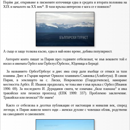
Перѝм даг, откриваме в писмените източници едва в средата и втората половина на
XIX и началото на XX век*. В тази връзка интересно е кога се е появило?
А също и защо толкова късно, едва в най-ново време, добива популярност.
Авторите които пишат за Пирин през годините отбелязват, че във вековете той е
носил и имената Òрбел или Òрбелус/Òрбелос, Юденица и Беридè.
За названието
Орбел/Орбелус
и днес има спор дали въобще се отнася за тази
планина. Днес в Гърция наричат Орвилос планината Славянка (Алиботуш). В самия
Пирин, в землището на с. Ляски, Неврокопско (Гоцеделчевско), намираме
местността Арбèл. Й. Иванов предполага, че това име е във връзка с Орбел (Иванов
1996: 69). За последното И. Дуриданов смята, че означава „
бяла планина
“ и има
тракийски или пеонски произход (ЕПК 1999: 337). Проблемно заключение.
Тракийски или пеонски? Не знаем!
Както се отбелязва в десетки публикации от настоящия и миналия век, според
легенди, в Пирин живели много юди – женски духове с човешки облик, родствени
на самодивите и самовилите.