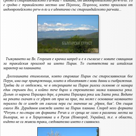
средно и староиндийското Parwata – планина, от индоевропейското
perw-
n-to. То
е сродно с тракийското местно име Πέρινυος, Πειρινυος, което произлиза от
индоевропейското
perw-
n-to и е идентично със староиндийското parwata...
Тълкуването на Вл. Георгиев е крачка напред и е в съгласие с новите схващания
за тракийския произход на името Пирин.
То съответства на алпийския
характер на планината.
Досегашната етимология, която свързваше Пирин със старославянския бог
Перун, има още привърженици, които я обогатяват с нови данни и съображения.
Трябва да се отбележи, че в отсрещните на Пирин рилски склонове се намира
един стръмен дол, в който тече бързо и стремително малка планинска река.
Долът се нарича Пералцко дере, а реката Пералцка река или Злата река. Водите
на реката скачат и се удрят от праг на праг, та може с основание названието
пералско да се изведе от глагола пера със значение на ‚удрям, бия‘. От същия
глагол Ив. Дуриданов извежда името на Пирин планина. Според него формата
*Реrynъ е по-стара от формата Perun и се среща не само в различни места на
България, но и в Херцеговина и в Русия (Новгород, Украйна), т.е. в области,
където не са живели траки, следователно името е славянско.