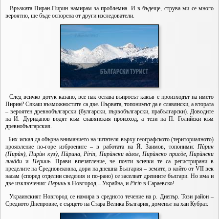
Връзката Пиран-Пирин намирам за проблемна. И в бъдеще, струва ми се много
вероятно, ще бъде оспорена от други изследователи.
След всичко дотук казано, все пак остава въпросът какъв е произходът на името
Пирин? Сякаш възможностите са две. Първата, топонимът да е славянски, а втората
– вероятен древнобългарски (булгарски, първобългарски, прабългарски). Доводите
на И. Дуриданов водят към славянския произход, а тези на П. Голийски към
древнобългарския.
Бих искал да обърна вниманието на читателя върху географското (териториалното)
проявление по-горе изброените – в работата на Й. Заимов, топоними:
Пѝрин
(Пирѝн)
,
Пирѝн кузỳ
,
Пѝрина
,
Pirin, Пирѝнски вàлог
,
Пирѝнско присòе
,
Пирѝнски
ливàди
и
Перинь
. Прави впечатление, че почти всички те са регистрирани в
пределите на Средновековна, дори на днешна България – земите, в който от VII век
насам (според отделни сведения и по-рано) се заселват древните българи. Но има и
две изключения:
Перинь
в Новгород – Украйна, и
Pirin
в Сараевско!
Украинският Новгород се намира в средното течение на р. Днепър. Този район –
Средното Днепровие, е сърцето на Стара Велика България, доменът на хан Кубрат.