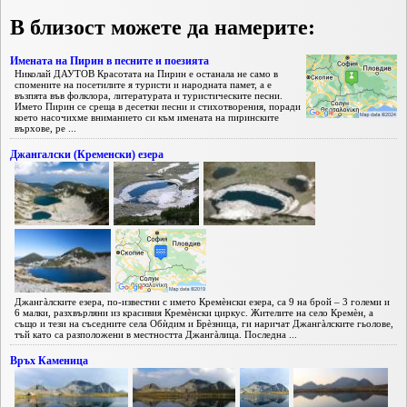
В близост можете да намерите:
Имената на Пирин в песните и поезията
Николай ДАУТОВ Красотата на Пирин е останала не само в
спомените на посетилите я туристи и народната памет, a е
възпята във фолклора, литературата и туристическите песни.
Името Пирин се среща в десетки песни и стихотворения, поради
което насочихме вниманието си към имената на пиринските
върхове, ре ...
Джангалски (Кременски) езера
Джангàлските езера, по-известни с името Кремèнски езера, са 9 на брой – 3 големи и
6 малки, разхвърляни из красивия Кремèнски циркус. Жителите на село Кремèн, а
също и тези на съседните села Обѝдим и Брèзница, ги наричат Джангàлските гьолове,
тъй като са разположени в местността Джангàлица. Последна ...
Връх Каменица