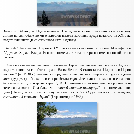
Затова и
Юденица
– Юдина планина. Очевидно название със славянски произход.
Лично на мен обаче не ми е известен писмен източник преди началото на XX век,
където планината да се споменава като Юденица.
Бериде
? Така нарича Пирин в XVII век османският пътешественик Мустафа бен
Абдуллах Хаджи Калфа. Всички споменават това интересно име, но никой не го
тълкува.
Относно значението на самото название Пирин има множество хипотези. Един от
първите опити да го обясни прави Васил Дечов. В статията си „Пирин или Перин
планина“ (от 1930 г.) той изказва предположение, че то е свързано с турската дума
пире
(тур.
pire
) – бълха, или с персийската
пери
. Две години по-късно, в една своя
бележка в сп. „Български турист“, А. Страшимиров отчита като погрешни тези
четения на името. И добавя, че:
„според нашите историци“
, не споменава кои,
„тя
(Пирин, м.б.)
е била капище на българския бог Перун откъдето е, навярно,
сегашното ѝ название Перин“
(Страшимиров 1932).