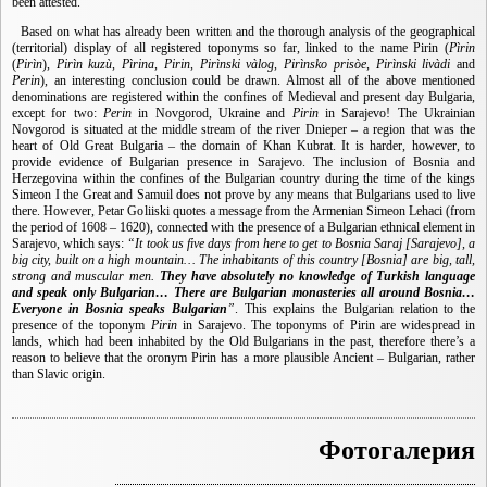
been attested.
Based on what has already been written and the thorough analysis of the geographical
(territorial) display of all registered toponyms so far, linked to the name Pirin (
Pìrin
(
Pirìn
),
Pirìn kuzù
,
Pìrina
,
Pirin
,
Pirìnski vàlog
,
Pirìnsko prisòe
,
Pirìnski livàdi
and
Perin
), an interesting conclusion could be drawn. Almost all of the above mentioned
denominations are registered within the confines of Medieval and present day Bulgaria,
except for two:
Perin
in Novgorod, Ukraine and
Pirin
in Sarajevo! The Ukrainian
Novgorod is situated at the middle stream of the river Dnieper – a region that was the
heart of Old Great Bulgaria – the domain of Khan Kubrat. It is harder, however, to
provide evidence of Bulgarian presence in Sarajevo. The inclusion of Bosnia and
Herzegovina within the confines of the Bulgarian country during the time of the kings
Simeon I the Great and Samuil does not prove by any means that Bulgarians used to live
there. However, Petar Goliiski quotes a message from the Armenian Simeon Lehaci (from
the period of 1608 – 1620), connected with the presence of a Bulgarian ethnical element in
Sarajevo, which says:
“It took us five days from here to get to Bosnia Saraj [Sarajevo], a
big city, built on a high mountain… The inhabitants of this country [Bosnia] are big, tall,
strong and muscular men.
They have absolutely no knowledge of Turkish language
and speak only Bulgarian… There are Bulgarian monasteries all around Bosnia…
Everyone in Bosnia speaks Bulgarian
”
. This explains the Bulgarian relation to the
presence of the toponym
Pirin
in Sarajevo. The toponyms of Pirin are widespread in
lands, which had been inhabited by the Old Bulgarians in the past, therefore there’s a
reason to believe that the oronym Pirin has a more plausible Ancient – Bulgarian, rather
than Slavic origin.
Фотогалерия