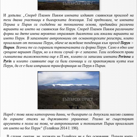
И допълва:
„Според Пламен Павлов имената
издават славянския произход на
тези двама участници в българската делегация. Той предполага, че имената
Перина и Пирин са създадени на теонимична основа, предавайки различни
варианти на името на славянския бог Перун. Според Пламен Павлов различните
форми на двете имена вероятно отразяват диалектни или локални варианти на
името Перун.
В запазените антропоними от османотурските регистри, които
произлизат от теонима Перун, обаче не виждаме тенденция към преход
Перун
>
Пирин
. Всички те са съхранили първоначалната си форма Перун. Само в едно име
срещаме вариант Парун, но и в този случай
–у–
е запазено. Тази особеност прави
съмнителна възможността още в IX век, когато са записани имената
Perinna
и
Pyrin
и когато славяните още са били езичници и са практикували култа към
Перун, да се е била извършила трансформация на Перун в Пирин.
Наред с това няма категорични данни, че българите са допускали масово славяни
до горните етажи на държавното управление. Реално не съществуват
аргументи в полза на това, че антропонимът и топонимът Пирин произлизат
от името на бог Перун“
(Голийски 2014 I: 196).
В случая смятам, че логиката на Голийски не е без основания. Поради което,