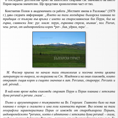
В последните десетилетия броят на хипотезите свързани със значението на името
Пирин нарасна значително. Ще представя хронологично част от тях.
Константин Попов в академичната си работа „Местните имена в Разложко“ (1979
г.) дава следната информация:
„Името на тази легендарна българска планина по
традиция се тълкува във връзка с името на старославянския бог Перун, бог на
гърма, славянски Зевс: рус. книж. перун‚ гърмовна стрела, мълния‘, пол.
Piorun,
чеш.
perun, от индоевропейски корен *per- ‚бия, удрям, пера‘…
М. Фасмер приема по начало тази етимология и посочва почти цялата
литература по въпроса, но възразява на Ст. Младенов и на ония езиковеди, които
откриват същия корен и същото значение в лит.
Percunas, старопрус.
Percunis и
алб.
përendi…
В най-ново време видни езиковеди свързват Перун и Перин планина с хетската
дума
perunaš и
peruna ‚скала‘…
Пълно и аргументирано е тълкуването на Вл. Георгиев: Главното било на тая
планина е остро и скалисто и има голи каменисти върхове. Въз основа на тази
географска характеристика Перин се извежда от старобългарски Перынъ,
индоевропейското *perunos, което е идентично с хетската дума peruna
š – скала,