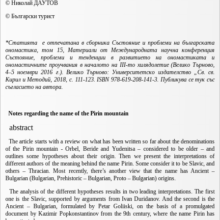
© Николай ДАУТОВ
© Български турист
*Статията е отпечатана в сборника Състояние и проблеми на българската
ономастика, том 15, Материали от Международната научна конференция
Състояние, проблеми и тенденции в развитието на ономастиката и
ономастичните проучвания в началото на
III
-то хилядолетие (Велико Търново,
4–5 ноември 2016 г.). Велико Търново: Университетско издателство „Св. св.
Кирил и Методий, 2018, с. 111-123. ISBN 978-619-208-141-3. Публикува се тук със
съгласието на автора.
Notes regarding the name of the Pirin mountain
abstract
The article starts with a review on what has been written so far about the denominations
of the Pirin mountain - Orbel, Beride and Yudenitsa – considered to be older – and
outlines some hypotheses about their origin. Then we present the interpretations of
different authors of the meaning behind the name Pirin. Some consider it to be Slavic, and
others – Thracian. Most recently, there’s another view that the name has Ancient –
Bulgarian (Bulgarian, Prehistoric – Bulgarian, Proto – Bulgarian) origins.
The analysis of the different hypotheses results in two leading interpretations. The first
one is the Slavic, supported by arguments from Ivan Duridanov. And the second is the
Ancient – Bulgarian, formulated by Petar Goliiski, on the basis of a promulgated
document by Kazimir Popkonstantinov from the 9th century, where the name Pirin has