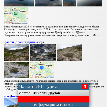
Връх Кàменица (2824 м) се издига на едноименния рид между съседите си Малка
Каменица – от североизток, и кота 2689 м – от югозапад. От него на югоизток се
спуска къс рид – граница между циркусите Демѝркапийски и Дỳпката.
Северозападното му рамо, което се вдава на североизток към долината на р. Мòзго ...
Кралеви (Кралевдворски) езера
Общи сведения Кралевите (Кралевдворските) езера, по-известни сред туристите с
имената Самодивски и Момини, лежат в един малък, вторичен на Поповоезерния
Чатът на БГ Турист
⬆
циркус, познат в научната литература като Кралевдворски. Намират се в землището на
с. Обидим. Те са 11 на брой, много малки – с обща площ от едва ...
с автор:
Николай Даутов
Връх Джангал (Сиврия)
...
информация за този чат